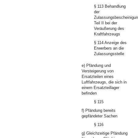
§ 113 Behandlung
der
Zulassungsbescheinigu
Teil II bei der
Veräußerung des
Kraftfahrzeugs
§ 114 Anzeige des
Erwerbers an die
Zulassungsstelle
e) Pfändung und
Versteigerung von
Ersatzteilen eines
Luftfahrzeugs, die sich in
einem Ersatzteillager
befinden
§ 115
f) Pfändung bereits
gepfändeter Sachen
§ 116
g) Gleichzeitige Pfändung