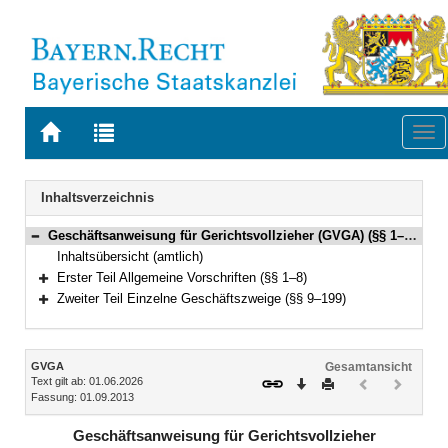
Zur
Zur
Tog
Startseite
Trefferliste
nav
von
der
Navigation
BAYERN.RECHT
letzten
Inhaltsverzeichnis
Suche
Geschäftsanweisung für Gerichtsvollzieher (GVGA) (§§ 1–199)
Bereich reduzieren
Inhaltsübersicht (amtlich)
Erster Teil Allgemeine Vorschriften (§§ 1–8)
Bereich erweitern
Zweiter Teil Einzelne Geschäftszweige (§§ 9–199)
Bereich erweitern
Inhalt
GVGA
Gesamtansicht
Text gilt ab: 01.06.2026
Download
Drucken
Vorheriges
Nächste
Fassung: 01.09.2013
Dokument
Dokume
(inaktiv)
(inaktiv)
Geschäftsanweisung für Gerichtsvollzieher