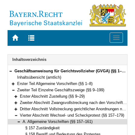
Zur
Zur
Toggle
Startseite
Trefferliste
navigati
von
der
BAYERN.RECHT
letzten
Navigation
Inhaltsverzeichnis
Suche
Geschäftsanweisung für Gerichtsvollzieher (GVGA) (§§ 1–199)
Bereich reduzieren
Inhaltsübersicht (amtlich)
Erster Teil Allgemeine Vorschriften (§§ 1–8)
Bereich erweitern
Zweiter Teil Einzelne Geschäftszweige (§§ 9–199)
Bereich reduzieren
Erster Abschnitt Zustellung (§§ 9–29)
Bereich erweitern
Zweiter Abschnitt Zwangsvollstreckung nach den Vorschriften der ZPO (§§ 30–155)
Bereich erweitern
Dritter Abschnitt Vollstreckung gerichtlicher Anordnungen nach dem Gesetz über das Verfahren in Familiensachen und in den Angelegenheiten der freiwilligen Gerichtsbarkeit (§ 156)
Bereich erweitern
Vierter Abschnitt Wechsel- und Scheckprotest (§§ 157–179)
Bereich reduzieren
A. Allgemeine Vorschriften (§§ 157–161)
Bereich reduzieren
§ 157 Zuständigkeit
§ 158 Begriff und Bedeutung des Protestes