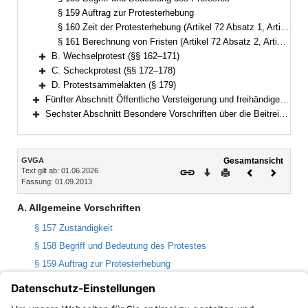
§ 159 Auftrag zur Protesterhebung
§ 160 Zeit der Protesterhebung (Artikel 72 Absatz 1, Artikel 86 WG, Artikel 55 ScheckG)
§ 161 Berechnung von Fristen (Artikel 72 Absatz 2, Artikel 73 WG, Artikel 55, 56 ScheckG)
B. Wechselprotest (§§ 162–171)
Bereich erweitern
C. Scheckprotest (§§ 172–178)
Bereich erweitern
D. Protestsammelakten (§ 179)
Bereich erweitern
Fünfter Abschnitt Öffentliche Versteigerung und freihändiger Verkauf außerhalb der Zwangsvollstreckung (§§ 180–195)
Bereich erweitern
Sechster Abschnitt Besondere Vorschriften über die Beitreibung nach dem Justizbeitreibungsgesetz und im Verwaltungsvollstreckungsverfahren (§§ 196–199)
Bereich erweitern
Inhalt
GVGA
Gesamtansicht
Text gilt ab: 01.06.2026
Download
Drucken
Vorheriges
Nächste
Fassung: 01.09.2013
Dokument
Dokume
A. Allgemeine Vorschriften
§ 157 Zuständigkeit
§ 158 Begriff und Bedeutung des Protestes
§ 159 Auftrag zur Protesterhebung
§ 160 Zeit der Protesterhebung (Artikel 72 Absatz 1, Artikel 86
WG, Artikel 55 ScheckG)