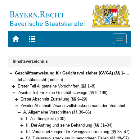
Zur
Zur
Toggle
Startseite
Trefferliste
navigati
von
der
BAYERN.RECHT
letzten
Navigation
Inhaltsverzeichnis
Suche
Geschäftsanweisung für Gerichtsvollzieher (GVGA) (§§ 1–199)
Bereich reduzieren
Inhaltsübersicht (amtlich)
Erster Teil Allgemeine Vorschriften (§§ 1–8)
Bereich erweitern
Zweiter Teil Einzelne Geschäftszweige (§§ 9–199)
Bereich reduzieren
Erster Abschnitt Zustellung (§§ 9–29)
Bereich erweitern
Zweiter Abschnitt Zwangsvollstreckung nach den Vorschriften der ZPO (§§ 30–155)
Bereich reduzieren
A. Allgemeine Vorschriften (§§ 30–66)
Bereich reduzieren
I. Zuständigkeit (§ 30)
Bereich erweitern
II. Der Auftrag und seine Behandlung (§§ 31–34)
Bereich erweitern
III. Voraussetzungen der Zwangsvollstreckung (§§ 35–47)
Bereich erweitern
IV. Zwangsvollstreckung in besonderen Fällen (§§ 48–57)