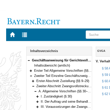
Zur
Zur
Startseite
Trefferliste
von
der
Navigation
BAYERN.RECHT
letzten
Inhalt
Inhaltsverzeichnis
GVGA
Suche
Geschäftsanweisung für Gerichtsvollzieher (GVGA) (§§ 1–199)
V. Verhal
Bereich reduzieren
Inhaltsübersicht (amtlich)
§ 58 
Erster Teil Allgemeine Vorschriften (§§ 1–8)
Bereich erweitern
§ 59 
Zweiter Teil Einzelne Geschäftszweige (§§ 9–199)
Bereich reduzieren
Erster Abschnitt Zustellung (§§ 9–29)
§ 60 
Bereich erweitern
Zweiter Abschnitt Zwangsvollstreckung nach den Vorschriften der ZPO (§§ 30–155)
§ 61 
Bereich reduzieren
A. Allgemeine Vorschriften (§§ 30–66)
§ 62 
Bereich reduzieren
I. Zuständigkeit (§ 30)
Bereich erweitern
II. Der Auftrag und seine Behandlung (§§ 31–34)
Bereich erweitern
III. Voraussetzungen der Zwangsvollstreckung (§§ 35–47)
Bereich erweitern