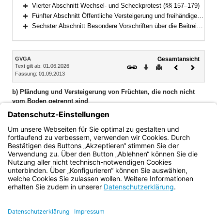
Bereich erweitern
Vierter Abschnitt Wechsel- und Scheckprotest (§§ 157–179)
Bereich erweitern
Fünfter Abschnitt Öffentliche Versteigerung und freihändiger Verkauf außerhalb der Zwangsvollstreckung (§§ 180–195)
Bereich erweitern
Sechster Abschnitt Besondere Vorschriften über die Beitreibung nach dem Justizbeitreibungsgesetz und im Verwaltungsvollstreckungsverfahren (§§ 196–199)
Bereich erweitern
Inhalt
GVGA
Gesamtansicht
Text gilt ab: 01.06.2026
Download
Drucken
Vorheriges
Nächste
Fassung: 01.09.2013
Dokument
Dokume
b) Pfändung und Versteigerung von Früchten, die noch nicht
vom Boden getrennt sind
§ 101 Zulässigkeit der Pfändung (§ 810 ZPO)
§ 102 Verfahren bei der Pfändung (§ 813 Absatz 3 ZPO)
§ 103 Trennung der Früchte und Versteigerung (§ 824 ZPO)
Bayern.de
BayernPortal
Datenschutz
Impressum