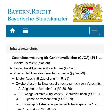
Zur
Zur
Toggle
Startseite
Trefferliste
navigati
von
der
BAYERN.RECHT
letzten
Navigation
Inhaltsverzeichnis
Suche
Geschäftsanweisung für Gerichtsvollzieher (GVGA) (§§ 1–199)
Bereich reduzieren
Inhaltsübersicht (amtlich)
Erster Teil Allgemeine Vorschriften (§§ 1–8)
Bereich erweitern
Zweiter Teil Einzelne Geschäftszweige (§§ 9–199)
Bereich reduzieren
Erster Abschnitt Zustellung (§§ 9–29)
Bereich erweitern
Zweiter Abschnitt Zwangsvollstreckung nach den Vorschriften der ZPO (§§ 30–155)
Bereich reduzieren
A. Allgemeine Vorschriften (§§ 30–66)
Bereich erweitern
B. Zwangsvollstreckung wegen Geldforderungen (§§ 67–126)
Bereich reduzieren
I. Allgemeine Vorschriften (§§ 67–69)
Bereich erweitern
II. Zwangsvollstreckung in bewegliche körperliche Sachen (§§ 70–120)
Bereich reduzieren
1. Pfändung (§§ 70–90)