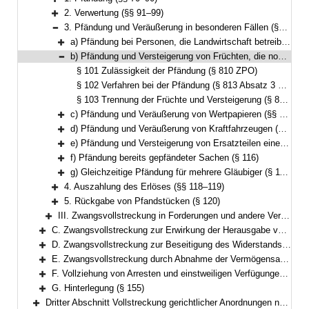
Bereich erweitern
2. Verwertung (§§ 91–99)
Bereich erweitern
3. Pfändung und Veräußerung in besonderen Fällen (§§ 100–117)
Bereich reduzieren
a) Pfändung bei Personen, die Landwirtschaft betreiben (§ 100)
Bereich erweitern
b) Pfändung und Versteigerung von Früchten, die noch nicht vom Boden getrennt sind (§§ 101–103)
Bereich reduzieren
§ 101 Zulässigkeit der Pfändung (§ 810 ZPO)
§ 102 Verfahren bei der Pfändung (§ 813 Absatz 3 ZPO)
§ 103 Trennung der Früchte und Versteigerung (§ 824 ZPO)
c) Pfändung und Veräußerung von Wertpapieren (§§ 104–106)
Bereich erweitern
d) Pfändung und Veräußerung von Kraftfahrzeugen (§§ 107–114)
Bereich erweitern
e) Pfändung und Versteigerung von Ersatzteilen eines Luftfahrzeugs, die sich in einem Ersatzteillager befinden (§ 115)
Bereich erweitern
f) Pfändung bereits gepfändeter Sachen (§ 116)
Bereich erweitern
g) Gleichzeitige Pfändung für mehrere Gläubiger (§ 117)
Bereich erweitern
4. Auszahlung des Erlöses (§§ 118–119)
Bereich erweitern
5. Rückgabe von Pfandstücken (§ 120)
Bereich erweitern
III. Zwangsvollstreckung in Forderungen und andere Vermögensrechte (§§ 121–126)
Bereich erweitern
C. Zwangsvollstreckung zur Erwirkung der Herausgabe von Sachen (§§ 127–132)
Bereich erweitern
D. Zwangsvollstreckung zur Beseitigung des Widerstands des Schuldners gegen Handlungen, die er nach den §§ 887, 890 ZPO zu dulden hat, oder zur Beseitigung von Zuwiderhandlungen des Schuldners gegen eine Unterlassungsverpflichtung aus einer Anordnung nach § 1 GewSchG (§ 96 FamFG) (§§ 133–134)
Bereich erweitern
E. Zwangsvollstreckung durch Abnahme der Vermögensauskunft gemäß § 802c, der eidesstattlichen Versicherung gemäß § 836 Absatz 3 oder § 883 Absatz 2 ZPO oder § 94 FamFG und durch Haft; Vorführung von Parteien und Zeugen (§§ 135–151)
Bereich erweitern
F. Vollziehung von Arresten und einstweiligen Verfügungen (§§ 152–154)
Bereich erweitern
G. Hinterlegung (§ 155)
Bereich erweitern
Dritter Abschnitt Vollstreckung gerichtlicher Anordnungen nach dem Gesetz über das Verfahren in Familiensachen und in den Angelegenheiten der freiwilligen Gerichtsbarkeit (§ 156)