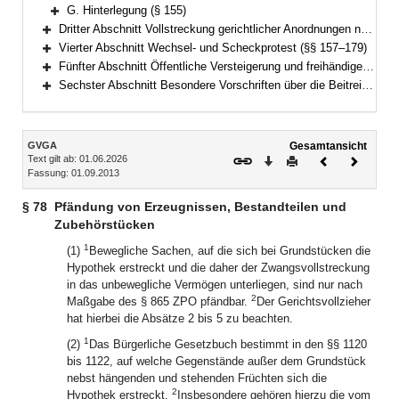
Bereich erweitern
G. Hinterlegung (§ 155)
Bereich erweitern
Dritter Abschnitt Vollstreckung gerichtlicher Anordnungen nach dem Gesetz über das Verfahren in Familiensachen und in den Angelegenheiten der freiwilligen Gerichtsbarkeit (§ 156)
Bereich erweitern
Vierter Abschnitt Wechsel- und Scheckprotest (§§ 157–179)
Bereich erweitern
Fünfter Abschnitt Öffentliche Versteigerung und freihändiger Verkauf außerhalb der Zwangsvollstreckung (§§ 180–195)
Bereich erweitern
Sechster Abschnitt Besondere Vorschriften über die Beitreibung nach dem Justizbeitreibungsgesetz und im Verwaltungsvollstreckungsverfahren (§§ 196–199)
Bereich erweitern
Inhalt
GVGA
Gesamtansicht
Text gilt ab: 01.06.2026
Download
Drucken
Vorheriges
Nächste
Fassung: 01.09.2013
Dokument
Dokume
§ 78
Pfändung von Erzeugnissen, Bestandteilen und
Zubehörstücken
1
(1)
Bewegliche Sachen, auf die sich bei Grundstücken die
Hypothek erstreckt und die daher der Zwangsvollstreckung
in das unbewegliche Vermögen unterliegen, sind nur nach
2
Maßgabe des § 865 ZPO pfändbar.
Der Gerichtsvollzieher
hat hierbei die Absätze 2 bis 5 zu beachten.
1
(2)
Das Bürgerliche Gesetzbuch bestimmt in den §§ 1120
bis 1122, auf welche Gegenstände außer dem Grundstück
nebst hängenden und stehenden Früchten sich die
2
Hypothek erstreckt.
Insbesondere gehören hierzu die vom