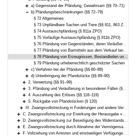
Bereich reduzieren
a) Gegenstand der Pfändung, Gewahrsam (§§ 70–71)
Bereich erweitern
b) Pfändungsbeschränkungen (§§ 72–79)
Bereich reduzieren
§ 72 Allgemeines
§ 73 Unpfändbare Sachen und Tiere (§§ 811, 863 ZPO)
§ 74 Austauschpfändung (§ 811a ZPO)
§ 75 Vorläufige Austauschpfändung (§ 811b ZPO)
§ 76 Pfändung von Gegenständen, deren Veräußerung unzulässig ist oder die dem Washingtoner Artenschutzübereinkommen unterliegen
§ 77 Pfändung von Barmitteln aus dem Verkauf landwirtschaftlicher Erzeugnisse und/oder aus Miet- und Pachtzahlungen (§§ 851a, 851b ZPO)
§ 78 Pfändung von Erzeugnissen, Bestandteilen und Zubehörstücken
§ 79 Pfändung urheberrechtlich geschützter Sachen
c) Verfahren bei der Pfändung (§§ 80–88)
Bereich erweitern
d) Unterbringung der Pfandstücke (§§ 89–90)
Bereich erweitern
2. Verwertung (§§ 91–99)
Bereich erweitern
3. Pfändung und Veräußerung in besonderen Fällen (§§ 100–117)
Bereich erweitern
4. Auszahlung des Erlöses (§§ 118–119)
Bereich erweitern
5. Rückgabe von Pfandstücken (§ 120)
Bereich erweitern
III. Zwangsvollstreckung in Forderungen und andere Vermögensrechte (§§ 121–126)
Bereich erweitern
C. Zwangsvollstreckung zur Erwirkung der Herausgabe von Sachen (§§ 127–132)
Bereich erweitern
D. Zwangsvollstreckung zur Beseitigung des Widerstands des Schuldners gegen Handlungen, die er nach den §§ 887, 890 ZPO zu dulden hat, oder zur Beseitigung von Zuwiderhandlungen des Schuldners gegen eine Unterlassungsverpflichtung aus einer Anordnung nach § 1 GewSchG (§ 96 FamFG) (§§ 133–134)
Bereich erweitern
E. Zwangsvollstreckung durch Abnahme der Vermögensauskunft gemäß § 802c, der eidesstattlichen Versicherung gemäß § 836 Absatz 3 oder § 883 Absatz 2 ZPO oder § 94 FamFG und durch Haft; Vorführung von Parteien und Zeugen (§§ 135–151)
Bereich erweitern
F. Vollziehung von Arresten und einstweiligen Verfügungen (§§ 152–154)