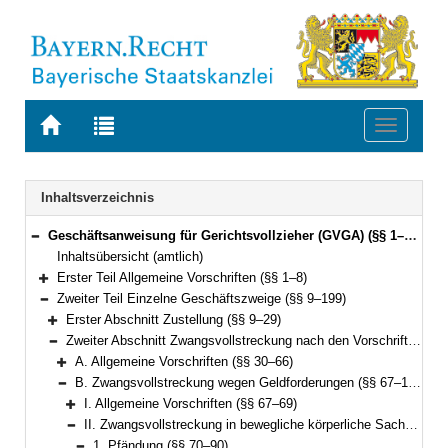
Zur
Zur
Toggle
Startseite
Trefferliste
navigati
von
der
BAYERN.RECHT
letzten
Navigation
Inhaltsverzeichnis
Suche
Geschäftsanweisung für Gerichtsvollzieher (GVGA) (§§ 1–199)
Bereich reduzieren
Inhaltsübersicht (amtlich)
Erster Teil Allgemeine Vorschriften (§§ 1–8)
Bereich erweitern
Zweiter Teil Einzelne Geschäftszweige (§§ 9–199)
Bereich reduzieren
Erster Abschnitt Zustellung (§§ 9–29)
Bereich erweitern
Zweiter Abschnitt Zwangsvollstreckung nach den Vorschriften der ZPO (§§ 30–155)
Bereich reduzieren
A. Allgemeine Vorschriften (§§ 30–66)
Bereich erweitern
B. Zwangsvollstreckung wegen Geldforderungen (§§ 67–126)
Bereich reduzieren
I. Allgemeine Vorschriften (§§ 67–69)
Bereich erweitern
II. Zwangsvollstreckung in bewegliche körperliche Sachen (§§ 70–120)
Bereich reduzieren
1. Pfändung (§§ 70–90)