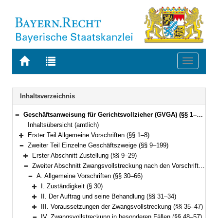
Zur
Zur
Toggle
Startseite
Trefferliste
navigati
von
der
BAYERN.RECHT
letzten
Navigation
Inhaltsverzeichnis
Suche
Geschäftsanweisung für Gerichtsvollzieher (GVGA) (§§ 1–199)
Bereich reduzieren
Inhaltsübersicht (amtlich)
Erster Teil Allgemeine Vorschriften (§§ 1–8)
Bereich erweitern
Zweiter Teil Einzelne Geschäftszweige (§§ 9–199)
Bereich reduzieren
Erster Abschnitt Zustellung (§§ 9–29)
Bereich erweitern
Zweiter Abschnitt Zwangsvollstreckung nach den Vorschriften der ZPO (§§ 30–155)
Bereich reduzieren
A. Allgemeine Vorschriften (§§ 30–66)
Bereich reduzieren
I. Zuständigkeit (§ 30)
Bereich erweitern
II. Der Auftrag und seine Behandlung (§§ 31–34)
Bereich erweitern
III. Voraussetzungen der Zwangsvollstreckung (§§ 35–47)
Bereich erweitern
IV. Zwangsvollstreckung in besonderen Fällen (§§ 48–57)