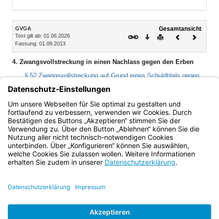
Bereich erweitern
Inhalt
GVGA
Gesamtansicht
Text gilt ab: 01.06.2026
Download
Drucken
Vorheriges
Nächste
Fassung: 01.09.2013
Dokument
Dokume
4. Zwangsvollstreckung in einen Nachlass gegen den Erben
§ 52 Zwangsvollstreckung auf Grund eines Schuldtitels gegen
den Erblasser, Erben, Nachlasspfleger, Nachlassverwalter oder
Testamentsvollstrecker
§ 53 Vorbehalt der Beschränkung der Erbenhaftung (§§ 780 bis
785 ZPO)
Bayern.de
BayernPortal
Datenschutz
Impressum
Barrierefreiheit
Hilfe