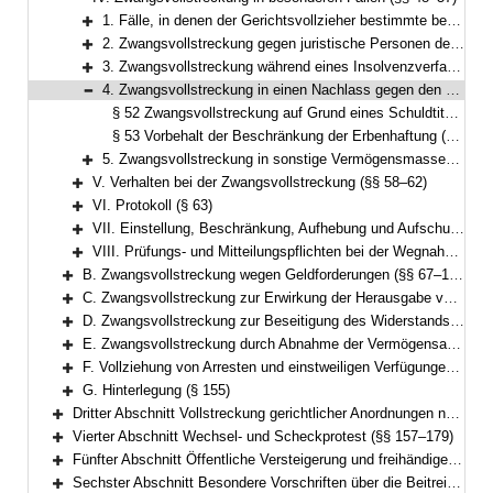
Bereich reduzieren
1. Fälle, in denen der Gerichtsvollzieher bestimmte besondere Voraussetzungen der Zwangsvollstreckung festzustellen hat (§§ 48–49)
Bereich erweitern
2. Zwangsvollstreckung gegen juristische Personen des öffentlichen Rechts (§ 50)
Bereich erweitern
3. Zwangsvollstreckung während eines Insolvenzverfahrens (§ 51)
Bereich erweitern
4. Zwangsvollstreckung in einen Nachlass gegen den Erben (§§ 52–53)
Bereich reduzieren
§ 52 Zwangsvollstreckung auf Grund eines Schuldtitels gegen den Erblasser, Erben, Nachlasspfleger, Nachlassverwalter oder Testamentsvollstrecker
§ 53 Vorbehalt der Beschränkung der Erbenhaftung (§§ 780 bis 785 ZPO)
5. Zwangsvollstreckung in sonstige Vermögensmassen (§§ 54–57)
Bereich erweitern
V. Verhalten bei der Zwangsvollstreckung (§§ 58–62)
Bereich erweitern
VI. Protokoll (§ 63)
Bereich erweitern
VII. Einstellung, Beschränkung, Aufhebung und Aufschub der Zwangsvollstreckung (§§ 64–65)
Bereich erweitern
VIII. Prüfungs- und Mitteilungspflichten bei der Wegnahme und Weitergabe von Waffen und Munition (§ 66)
Bereich erweitern
B. Zwangsvollstreckung wegen Geldforderungen (§§ 67–126)
Bereich erweitern
C. Zwangsvollstreckung zur Erwirkung der Herausgabe von Sachen (§§ 127–132)
Bereich erweitern
D. Zwangsvollstreckung zur Beseitigung des Widerstands des Schuldners gegen Handlungen, die er nach den §§ 887, 890 ZPO zu dulden hat, oder zur Beseitigung von Zuwiderhandlungen des Schuldners gegen eine Unterlassungsverpflichtung aus einer Anordnung nach § 1 GewSchG (§ 96 FamFG) (§§ 133–134)
Bereich erweitern
E. Zwangsvollstreckung durch Abnahme der Vermögensauskunft gemäß § 802c, der eidesstattlichen Versicherung gemäß § 836 Absatz 3 oder § 883 Absatz 2 ZPO oder § 94 FamFG und durch Haft; Vorführung von Parteien und Zeugen (§§ 135–151)
Bereich erweitern
F. Vollziehung von Arresten und einstweiligen Verfügungen (§§ 152–154)
Bereich erweitern
G. Hinterlegung (§ 155)
Bereich erweitern
Dritter Abschnitt Vollstreckung gerichtlicher Anordnungen nach dem Gesetz über das Verfahren in Familiensachen und in den Angelegenheiten der freiwilligen Gerichtsbarkeit (§ 156)
Bereich erweitern
Vierter Abschnitt Wechsel- und Scheckprotest (§§ 157–179)
Bereich erweitern
Fünfter Abschnitt Öffentliche Versteigerung und freihändiger Verkauf außerhalb der Zwangsvollstreckung (§§ 180–195)
Bereich erweitern
Sechster Abschnitt Besondere Vorschriften über die Beitreibung nach dem Justizbeitreibungsgesetz und im Verwaltungsvollstreckungsverfahren (§§ 196–199)