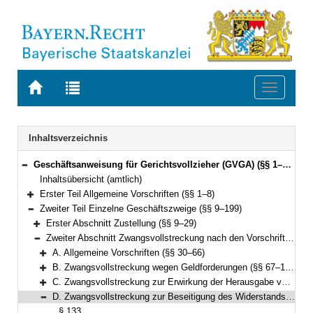
Zur
Zur
Toggle
Startseite
Trefferliste
navigati
von
der
BAYERN.RECHT
letzten
Navigation
Inhaltsverzeichnis
Suche
Geschäftsanweisung für Gerichtsvollzieher (GVGA) (§§ 1–199)
Bereich reduzieren
Inhaltsübersicht (amtlich)
Erster Teil Allgemeine Vorschriften (§§ 1–8)
Bereich erweitern
Zweiter Teil Einzelne Geschäftszweige (§§ 9–199)
Bereich reduzieren
Erster Abschnitt Zustellung (§§ 9–29)
Bereich erweitern
Zweiter Abschnitt Zwangsvollstreckung nach den Vorschriften der ZPO (§§ 30–155)
Bereich reduzieren
A. Allgemeine Vorschriften (§§ 30–66)
Bereich erweitern
B. Zwangsvollstreckung wegen Geldforderungen (§§ 67–126)
Bereich erweitern
C. Zwangsvollstreckung zur Erwirkung der Herausgabe von Sachen (§§ 127–132)
Bereich erweitern
D. Zwangsvollstreckung zur Beseitigung des Widerstands des Schuldners gegen Handlungen, die er nach den §§ 887, 890 ZPO zu dulden hat, oder zur Beseitigung von Zuwiderhandlungen des Schuldners gegen eine Unterlassungsverpflichtung aus einer Anordnung nach § 1 GewSchG (§ 96 FamFG) (§§ 133–134)
Bereich reduzieren
§ 133