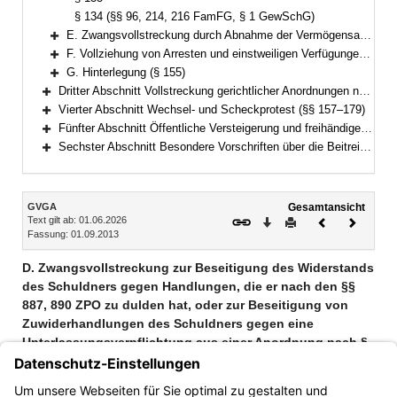
§ 134 (§§ 96, 214, 216 FamFG, § 1 GewSchG)
E. Zwangsvollstreckung durch Abnahme der Vermögensauskunft gemäß § 802c, der eidesstattlichen Versicherung gemäß § 836 Absatz 3 oder § 883 Absatz 2 ZPO oder § 94 FamFG und durch Haft; Vorführung von Parteien und Zeugen (§§ 135–151)
Bereich erweitern
F. Vollziehung von Arresten und einstweiligen Verfügungen (§§ 152–154)
Bereich erweitern
G. Hinterlegung (§ 155)
Bereich erweitern
Dritter Abschnitt Vollstreckung gerichtlicher Anordnungen nach dem Gesetz über das Verfahren in Familiensachen und in den Angelegenheiten der freiwilligen Gerichtsbarkeit (§ 156)
Bereich erweitern
Vierter Abschnitt Wechsel- und Scheckprotest (§§ 157–179)
Bereich erweitern
Fünfter Abschnitt Öffentliche Versteigerung und freihändiger Verkauf außerhalb der Zwangsvollstreckung (§§ 180–195)
Bereich erweitern
Sechster Abschnitt Besondere Vorschriften über die Beitreibung nach dem Justizbeitreibungsgesetz und im Verwaltungsvollstreckungsverfahren (§§ 196–199)
Bereich erweitern
Inhalt
GVGA
Gesamtansicht
Text gilt ab: 01.06.2026
Download
Drucken
Vorheriges
Nächste
Fassung: 01.09.2013
Dokument
Dokume
D. Zwangsvollstreckung zur Beseitigung des Widerstands
des Schuldners gegen Handlungen, die er nach den §§
887, 890 ZPO zu dulden hat, oder zur Beseitigung von
Zuwiderhandlungen des Schuldners gegen eine
Unterlassungsverpflichtung aus einer Anordnung nach §
1 GewSchG (§ 96 FamFG)
§ 133