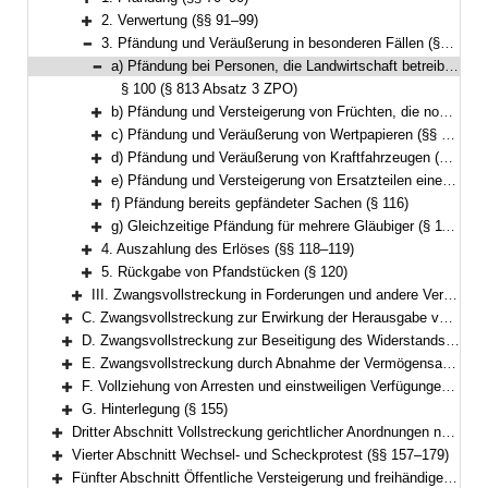
Bereich erweitern
2. Verwertung (§§ 91–99)
Bereich erweitern
3. Pfändung und Veräußerung in besonderen Fällen (§§ 100–117)
Bereich reduzieren
a) Pfändung bei Personen, die Landwirtschaft betreiben (§ 100)
Bereich reduzieren
§ 100 (§ 813 Absatz 3 ZPO)
b) Pfändung und Versteigerung von Früchten, die noch nicht vom Boden getrennt sind (§§ 101–103)
Bereich erweitern
c) Pfändung und Veräußerung von Wertpapieren (§§ 104–106)
Bereich erweitern
d) Pfändung und Veräußerung von Kraftfahrzeugen (§§ 107–114)
Bereich erweitern
e) Pfändung und Versteigerung von Ersatzteilen eines Luftfahrzeugs, die sich in einem Ersatzteillager befinden (§ 115)
Bereich erweitern
f) Pfändung bereits gepfändeter Sachen (§ 116)
Bereich erweitern
g) Gleichzeitige Pfändung für mehrere Gläubiger (§ 117)
Bereich erweitern
4. Auszahlung des Erlöses (§§ 118–119)
Bereich erweitern
5. Rückgabe von Pfandstücken (§ 120)
Bereich erweitern
III. Zwangsvollstreckung in Forderungen und andere Vermögensrechte (§§ 121–126)
Bereich erweitern
C. Zwangsvollstreckung zur Erwirkung der Herausgabe von Sachen (§§ 127–132)
Bereich erweitern
D. Zwangsvollstreckung zur Beseitigung des Widerstands des Schuldners gegen Handlungen, die er nach den §§ 887, 890 ZPO zu dulden hat, oder zur Beseitigung von Zuwiderhandlungen des Schuldners gegen eine Unterlassungsverpflichtung aus einer Anordnung nach § 1 GewSchG (§ 96 FamFG) (§§ 133–134)
Bereich erweitern
E. Zwangsvollstreckung durch Abnahme der Vermögensauskunft gemäß § 802c, der eidesstattlichen Versicherung gemäß § 836 Absatz 3 oder § 883 Absatz 2 ZPO oder § 94 FamFG und durch Haft; Vorführung von Parteien und Zeugen (§§ 135–151)
Bereich erweitern
F. Vollziehung von Arresten und einstweiligen Verfügungen (§§ 152–154)
Bereich erweitern
G. Hinterlegung (§ 155)
Bereich erweitern
Dritter Abschnitt Vollstreckung gerichtlicher Anordnungen nach dem Gesetz über das Verfahren in Familiensachen und in den Angelegenheiten der freiwilligen Gerichtsbarkeit (§ 156)
Bereich erweitern
Vierter Abschnitt Wechsel- und Scheckprotest (§§ 157–179)
Bereich erweitern
Fünfter Abschnitt Öffentliche Versteigerung und freihändiger Verkauf außerhalb der Zwangsvollstreckung (§§ 180–195)