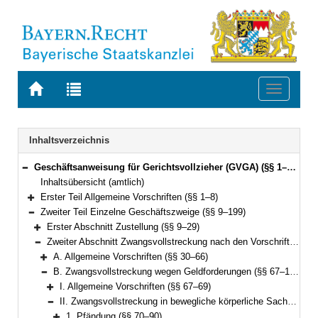
Zur
Zur
Toggle
Startseite
Trefferliste
navigati
von
der
BAYERN.RECHT
letzten
Navigation
Inhaltsverzeichnis
Suche
Geschäftsanweisung für Gerichtsvollzieher (GVGA) (§§ 1–199)
Bereich reduzieren
Inhaltsübersicht (amtlich)
Erster Teil Allgemeine Vorschriften (§§ 1–8)
Bereich erweitern
Zweiter Teil Einzelne Geschäftszweige (§§ 9–199)
Bereich reduzieren
Erster Abschnitt Zustellung (§§ 9–29)
Bereich erweitern
Zweiter Abschnitt Zwangsvollstreckung nach den Vorschriften der ZPO (§§ 30–155)
Bereich reduzieren
A. Allgemeine Vorschriften (§§ 30–66)
Bereich erweitern
B. Zwangsvollstreckung wegen Geldforderungen (§§ 67–126)
Bereich reduzieren
I. Allgemeine Vorschriften (§§ 67–69)
Bereich erweitern
II. Zwangsvollstreckung in bewegliche körperliche Sachen (§§ 70–120)
Bereich reduzieren
1. Pfändung (§§ 70–90)