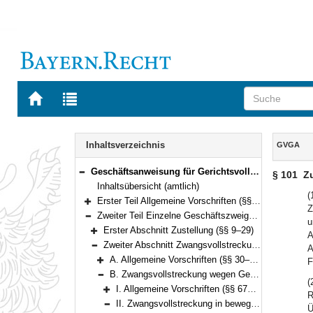
Zur
Zur
Startseite
Trefferliste
von
der
Navigation
BAYERN.RECHT
letzten
Inhalt
Inhaltsverzeichnis
GVGA
Suche
Geschäftsanweisung für Gerichtsvollzieher (GVGA) (§§ 1–199)
§ 101
Zu
Bereich reduzieren
Inhaltsübersicht (amtlich)
(
Erster Teil Allgemeine Vorschriften (§§ 1–8)
Z
Bereich erweitern
Zweiter Teil Einzelne Geschäftszweige (§§ 9–199)
u
Bereich reduzieren
Erster Abschnitt Zustellung (§§ 9–29)
A
Bereich erweitern
Zweiter Abschnitt Zwangsvollstreckung nach den Vorschriften der ZPO (§§ 30–155)
A
Bereich reduzieren
A. Allgemeine Vorschriften (§§ 30–66)
F
Bereich erweitern
B. Zwangsvollstreckung wegen Geldforderungen (§§ 67–126)
(
Bereich reduzieren
I. Allgemeine Vorschriften (§§ 67–69)
R
Bereich erweitern
II. Zwangsvollstreckung in bewegliche körperliche Sachen (§§ 70–120)
Ü
Bereich reduzieren