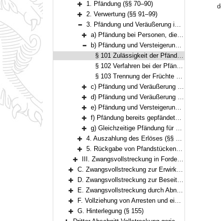
1. Pfändung (§§ 70–90)
d
Bereich erweitern
2. Verwertung (§§ 91–99)
Bereich erweitern
3. Pfändung und Veräußerung in besonderen Fällen (§§ 100–117)
Bereich reduzieren
a) Pfändung bei Personen, die Landwirtschaft betreiben (§ 100)
Bereich erweitern
b) Pfändung und Versteigerung von Früchten, die noch nicht vom Boden getrennt sind (§§ 101–103)
Bereich reduzieren
§ 101 Zulässigkeit der Pfändung (§ 810 ZPO)
§ 102 Verfahren bei der Pfändung (§ 813 Absatz 3 ZPO)
§ 103 Trennung der Früchte und Versteigerung (§ 824 ZPO)
c) Pfändung und Veräußerung von Wertpapieren (§§ 104–106)
Bereich erweitern
d) Pfändung und Veräußerung von Kraftfahrzeugen (§§ 107–114)
Bereich erweitern
e) Pfändung und Versteigerung von Ersatzteilen eines Luftfahrzeugs, die sich in einem Ersatzteillager befinden (§ 115)
Bereich erweitern
f) Pfändung bereits gepfändeter Sachen (§ 116)
Bereich erweitern
g) Gleichzeitige Pfändung für mehrere Gläubiger (§ 117)
Bereich erweitern
4. Auszahlung des Erlöses (§§ 118–119)
Bereich erweitern
5. Rückgabe von Pfandstücken (§ 120)
Bereich erweitern
III. Zwangsvollstreckung in Forderungen und andere Vermögensrechte (§§ 121–126)
Bereich erweitern
C. Zwangsvollstreckung zur Erwirkung der Herausgabe von Sachen (§§ 127–132)
Bereich erweitern
D. Zwangsvollstreckung zur Beseitigung des Widerstands des Schuldners gegen Handlungen, die er nach den §§ 887, 890 ZPO zu dulden hat, oder zur Beseitigung von Zuwiderhandlungen des Schuldners gegen eine Unterlassungsverpflichtung aus einer Anordnung nach § 1 GewSchG (§ 96 FamFG) (§§ 133–134)
Bereich erweitern
E. Zwangsvollstreckung durch Abnahme der Vermögensauskunft gemäß § 802c, der eidesstattlichen Versicherung gemäß § 836 Absatz 3 oder § 883 Absatz 2 ZPO oder § 94 FamFG und durch Haft; Vorführung von Parteien und Zeugen (§§ 135–151)
Bereich erweitern
F. Vollziehung von Arresten und einstweiligen Verfügungen (§§ 152–154)
Bereich erweitern
G. Hinterlegung (§ 155)
Bereich erweitern