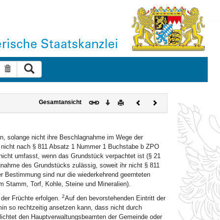
Suche ausführen
Suche zurücksetzen
Download
Drucken
Vorheriges
Nächstes
Gesamtansicht
Dokument
Dokument
en, solange nicht ihre Beschlagnahme im Wege der
ie nicht nach § 811 Absatz 1 Nummer 1 Buchstabe b ZPO
icht umfasst, wenn das Grundstück verpachtet ist (§ 21
nahme des Grundstücks zulässig, soweit ihr nicht § 811
er Bestimmung sind nur die wiederkehrend geernteten
m Stamm, Torf, Kohle, Steine und Mineralien).
2
 der Früchte erfolgen.
Auf den bevorstehenden Eintritt der
min so rechtzeitig ansetzen kann, dass nicht durch
pflichtet den Hauptverwaltungsbeamten der Gemeinde oder