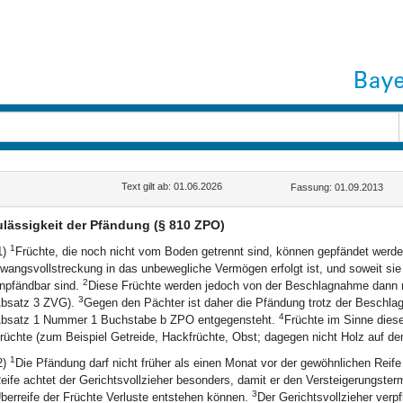
Text gilt ab: 01.06.2026
Fassung: 01.09.2013
lässigkeit der Pfändung (§ 810 ZPO)
1
1)
Früchte, die noch nicht vom Boden getrennt sind, können gepfändet werd
wangsvollstreckung in das unbewegliche Vermögen erfolgt ist, und soweit s
2
npfändbar sind.
Diese Früchte werden jedoch von der Beschlagnahme dann n
3
bsatz 3 ZVG).
Gegen den Pächter ist daher die Pfändung trotz der Beschlag
4
bsatz 1 Nummer 1 Buchstabe b ZPO entgegensteht.
Früchte im Sinne dies
rüchte (zum Beispiel Getreide, Hackfrüchte, Obst; dagegen nicht Holz auf de
1
2)
Die Pfändung darf nicht früher als einen Monat vor der gewöhnlichen Reife
eife achtet der Gerichtsvollzieher besonders, damit er den Versteigerungster
3
berreife der Früchte Verluste entstehen können.
Der Gerichtsvollzieher ver