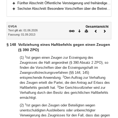
Bereich erweitern
Fünfter Abschnitt Öffentliche Versteigerung und freihändiger Verkauf außerhalb der Zwangsvollstreckung (§§ 180–195)
Bereich erweitern
Sechster Abschnitt Besondere Vorschriften über die Beitreibung nach dem Justizbeitreibungsgesetz und im Verwaltungsvollstreckungsverfahren (§§ 196–199)
Bereich erweitern
Inhalt
GVGA
Gesamtansicht
Text gilt ab: 01.06.2026
Download
Drucken
Vorheriges
Nächste
Fassung: 01.09.2013
Dokument
Dokume
§ 148
Vollziehung eines Haftbefehls gegen einen Zeugen
(§ 390 ZPO)
1
(1)
Ist gegen einen Zeugen zur Erzwingung des
Zeugnisses die Haft angeordnet (§ 390 Absatz 2 ZPO), so
finden die Vorschriften über die Erzwingungshaft im
Zwangsvollstreckungsverfahren (§§ 144, 145)
2
entsprechende Anwendung.
Den Auftrag zur Verhaftung
des Zeugen erteilt die Partei, die den Antrag auf Erlass des
3
Haftbefehls gestellt hat.
Der Gerichtsvollzieher wird zur
Verhaftung durch den Besitz des gerichtlichen Haftbefehls
ermächtigt.
1
(2)
Ist gegen den Zeugen oder Beteiligten wegen
unentschuldigten Ausbleibens oder unberechtigter
Verweigerung des Zeugnisses für den Fall, dass das gegen