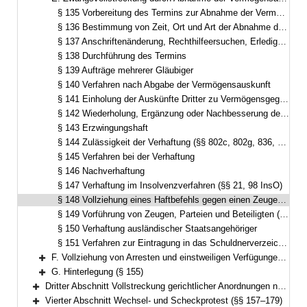
Bereich reduzieren
§ 135 Vorbereitung des Termins zur Abnahme der Vermögensauskunft
§ 136 Bestimmung von Zeit, Ort und Art der Abnahme der Vermögensauskunft, Ladung zum Termin, Behandlung des Auftrags
§ 137 Anschriftenänderung, Rechthilfeersuchen, Erledigung des Rechtshilfeersuchens
§ 138 Durchführung des Termins
§ 139 Aufträge mehrerer Gläubiger
§ 140 Verfahren nach Abgabe der Vermögensauskunft
§ 141 Einholung der Auskünfte Dritter zu Vermögensgegenständen (§ 802l ZPO)
§ 142 Wiederholung, Ergänzung oder Nachbesserung des Vermögensverzeichnisses
§ 143 Erzwingungshaft
§ 144 Zulässigkeit der Verhaftung (§§ 802c, 802g, 836, 883, 888, 889 ZPO; § 94 FamFG; § 153 Absatz 2 InsO)
§ 145 Verfahren bei der Verhaftung
§ 146 Nachverhaftung
§ 147 Verhaftung im Insolvenzverfahren (§§ 21, 98 InsO)
§ 148 Vollziehung eines Haftbefehls gegen einen Zeugen (§ 390 ZPO)
§ 149 Vorführung von Zeugen, Parteien und Beteiligten (§ 372a Absatz 2, § 380 Absatz 2 ZPO, § 33 Absatz 3, § 96a Absatz 2, § 128 Absatz 4, § 178 Absatz 2 FamFG; § 98 InsO)
§ 150 Verhaftung ausländischer Staatsangehöriger
§ 151 Verfahren zur Eintragung in das Schuldnerverzeichnis (§ 882b bis 882h ZPO)
F. Vollziehung von Arresten und einstweiligen Verfügungen (§§ 152–154)
Bereich erweitern
G. Hinterlegung (§ 155)
Bereich erweitern
Dritter Abschnitt Vollstreckung gerichtlicher Anordnungen nach dem Gesetz über das Verfahren in Familiensachen und in den Angelegenheiten der freiwilligen Gerichtsbarkeit (§ 156)
Bereich erweitern
Vierter Abschnitt Wechsel- und Scheckprotest (§§ 157–179)