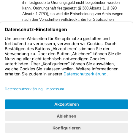
ihn festgesetzte Ordnungsgeld nicht beigetrieben werden
kann, Ordnungshaft festgesetzt (§ 380 Absatz 1, § 390
Absatz 1 ZPO), so wird die Entscheidung von Amts wegen
nach den Vorschriften vollstreckt, die für Strafsachen
2
gelten.
Das vollstreckende Gericht kann mit der Verhaftung
auch einen Gerichtsvollzieher beauftragen.
(3) Dasselbe gilt für die Vollstreckung einer Ordnungshaft,
die nach § 178 GVG festgesetzt wird.
Bayern.de
BayernPortal
Datenschutz
Impressum
Barrierefreiheit
Hilfe
Kontakt
Kontrastwechsel
Schriftgröße