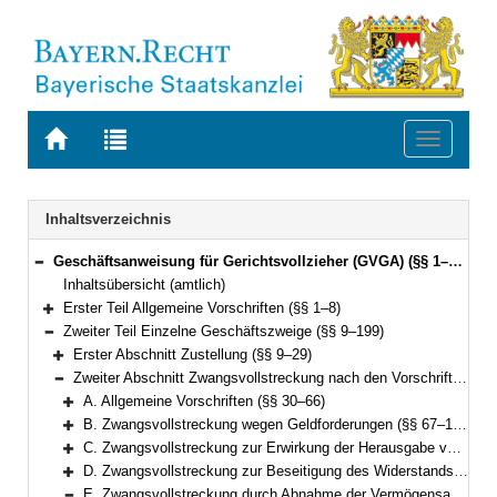
Zur
Zur
Toggle
Startseite
Trefferliste
navigati
von
der
BAYERN.RECHT
letzten
Navigation
Inhaltsverzeichnis
Suche
Geschäftsanweisung für Gerichtsvollzieher (GVGA) (§§ 1–199)
Bereich reduzieren
Inhaltsübersicht (amtlich)
Erster Teil Allgemeine Vorschriften (§§ 1–8)
Bereich erweitern
Zweiter Teil Einzelne Geschäftszweige (§§ 9–199)
Bereich reduzieren
Erster Abschnitt Zustellung (§§ 9–29)
Bereich erweitern
Zweiter Abschnitt Zwangsvollstreckung nach den Vorschriften der ZPO (§§ 30–155)
Bereich reduzieren
A. Allgemeine Vorschriften (§§ 30–66)
Bereich erweitern
B. Zwangsvollstreckung wegen Geldforderungen (§§ 67–126)
Bereich erweitern
C. Zwangsvollstreckung zur Erwirkung der Herausgabe von Sachen (§§ 127–132)
Bereich erweitern
D. Zwangsvollstreckung zur Beseitigung des Widerstands des Schuldners gegen Handlungen, die er nach den §§ 887, 890 ZPO zu dulden hat, oder zur Beseitigung von Zuwiderhandlungen des Schuldners gegen eine Unterlassungsverpflichtung aus einer Anordnung nach § 1 GewSchG (§ 96 FamFG) (§§ 133–134)
Bereich erweitern
E. Zwangsvollstreckung durch Abnahme der Vermögensauskunft gemäß § 802c, der eidesstattlichen Versicherung gemäß § 836 Absatz 3 oder § 883 Absatz 2 ZPO oder § 94 FamFG und durch Haft; Vorführung von Parteien und Zeugen (§§ 135–151)