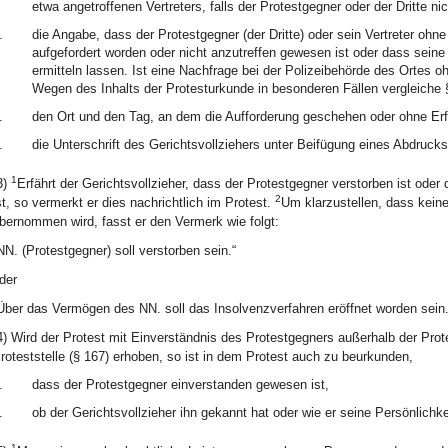
etwa angetroffenen Vertreters, falls der Protestgegner oder der Dritte ni
.
die Angabe, dass der Protestgegner (der Dritte) oder sein Vertreter ohn
aufgefordert worden oder nicht anzutreffen gewesen ist oder dass sei
ermitteln lassen. Ist eine Nachfrage bei der Polizeibehörde des Ortes o
Wegen des Inhalts der Protesturkunde in besonderen Fällen vergleiche 
.
den Ort und den Tag, an dem die Aufforderung geschehen oder ohne Erfo
.
die Unterschrift des Gerichtsvollziehers unter Beifügung eines Abdruck
1
3)
Erfährt der Gerichtsvollzieher, dass der Protestgegner verstorben ist ode
2
st, so vermerkt er dies nachrichtlich im Protest.
Um klarzustellen, dass keine
bernommen wird, fasst er den Vermerk wie folgt:
NN. (Protestgegner) soll verstorben sein.“
der
Über das Vermögen des NN. soll das Insolvenzverfahren eröffnet worden sein.
4) Wird der Protest mit Einverständnis des Protestgegners außerhalb der Prot
roteststelle (§ 167) erhoben, so ist in dem Protest auch zu beurkunden,
.
dass der Protestgegner einverstanden gewesen ist,
.
ob der Gerichtsvollzieher ihn gekannt hat oder wie er seine Persönlichkei
1