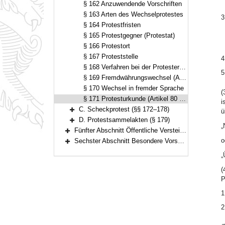
§ 162 Anzuwendende Vorschriften
§ 163 Arten des Wechselprotestes
3
§ 164 Protestfristen
§ 165 Protestgegner (Protestat)
§ 166 Protestort
§ 167 Proteststelle
4
§ 168 Verfahren bei der Protesterhebung
5
§ 169 Fremdwährungswechsel (Artikel 41 WG)
§ 170 Wechsel in fremder Sprache
(
§ 171 Protesturkunde (Artikel 80 bis 83, 85 Absatz 1 WG)
i
C. Scheckprotest (§§ 172–178)
ü
Bereich erweitern
D. Protestsammelakten (§ 179)
„
Bereich erweitern
Fünfter Abschnitt Öffentliche Versteigerung und freihändiger Verkauf außerhalb der Zwangsvollstreckung (§§ 180–195)
Bereich erweitern
o
Sechster Abschnitt Besondere Vorschriften über die Beitreibung nach dem Justizbeitreibungsgesetz und im Verwaltungsvollstreckungsverfahren (§§ 196–199)
Bereich erweitern
„
(
P
1
2