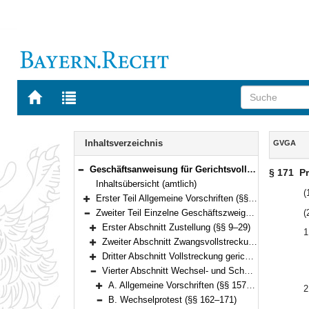
Zur
Zur
Startseite
Trefferliste
von
der
Navigation
BAYERN.RECHT
letzten
Inhalt
Inhaltsverzeichnis
GVGA
Suche
Geschäftsanweisung für Gerichtsvollzieher (GVGA) (§§ 1–199)
§ 171
Pr
Bereich reduzieren
Inhaltsübersicht (amtlich)
(
Erster Teil Allgemeine Vorschriften (§§ 1–8)
Bereich erweitern
Zweiter Teil Einzelne Geschäftszweige (§§ 9–199)
(
Bereich reduzieren
Erster Abschnitt Zustellung (§§ 9–29)
1
Bereich erweitern
Zweiter Abschnitt Zwangsvollstreckung nach den Vorschriften der ZPO (§§ 30–155)
Bereich erweitern
Dritter Abschnitt Vollstreckung gerichtlicher Anordnungen nach dem Gesetz über das Verfahren in Familiensachen und in den Angelegenheiten der freiwilligen Gerichtsbarkeit (§ 156)
Bereich erweitern
Vierter Abschnitt Wechsel- und Scheckprotest (§§ 157–179)
Bereich reduzieren
A. Allgemeine Vorschriften (§§ 157–161)
2
Bereich erweitern
B. Wechselprotest (§§ 162–171)
Bereich reduzieren