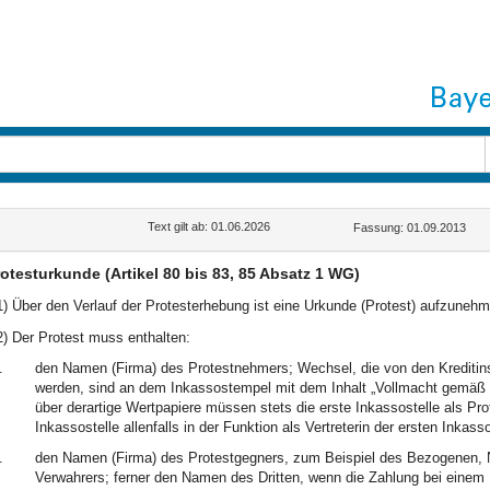
Text gilt ab: 01.06.2026
Fassung: 01.09.2013
otesturkunde (Artikel 80 bis 83, 85 Absatz 1 WG)
1) Über den Verlauf der Protesterhebung ist eine Urkunde (Protest) aufzunehm
2) Der Protest muss enthalten:
.
den Namen (Firma) des Protestnehmers; Wechsel, die von den Kredit
werden, sind an dem Inkassostempel mit dem Inhalt „Vollmacht gemä
über derartige Wertpapiere müssen stets die erste Inkassostelle als Pr
Inkassostelle allenfalls in der Funktion als Vertreterin der ersten Inkass
.
den Namen (Firma) des Protestgegners, zum Beispiel des Bezogenen, 
Verwahrers; ferner den Namen des Dritten, wenn die Zahlung bei einem D