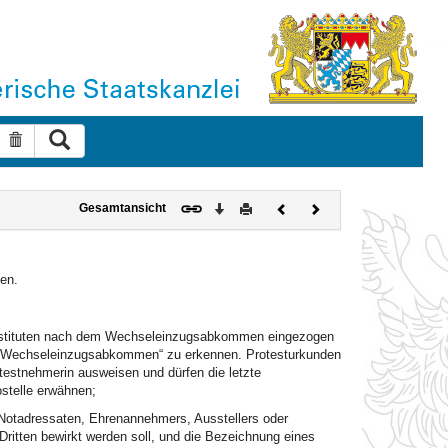
Suche ausführen
Suche zurücksetzen
Download
Drucken
Vorheriges
Nächstes
Gesamtansicht
Dokument
Dokument
en.
instituten nach dem Wechseleinzugsabkommen eingezogen
ß Wechseleinzugsabkommen“ zu erkennen. Protesturkunden
otestnehmerin ausweisen und dürfen die letzte
ostelle erwähnen;
Notadressaten, Ehrenannehmers, Ausstellers oder
ritten bewirkt werden soll, und die Bezeichnung eines