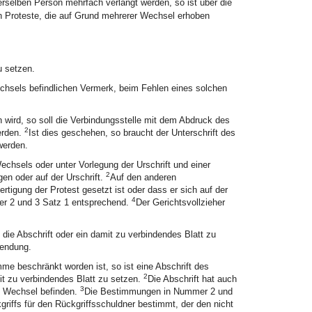
selben Person mehrfach verlangt werden, so ist über die
Proteste, die auf Grund mehrerer Wechsel erhoben
u setzen.
Wechsels befindlichen Vermerk, beim Fehlen eines solchen
 wird, so soll die Verbindungsstelle mit dem Abdruck des
2
erden.
Ist dies geschehen, so braucht der Unterschrift des
werden.
chsels oder unter Vorlegung der Urschrift und einer
2
en oder auf der Urschrift.
Auf den anderen
rtigung der Protest gesetzt ist oder dass er sich auf der
4
mer 2 und 3 Satz 1 entsprechend.
Der Gerichtsvollzieher
die Abschrift oder ein damit zu verbindendes Blatt zu
wendung.
me beschränkt worden ist, so ist eine Abschrift des
2
it zu verbindendes Blatt zu setzen.
Die Abschrift hat auch
3
m Wechsel befinden.
Die Bestimmungen in Nummer 2 und
kgriffs für den Rückgriffsschuldner bestimmt, der den nicht