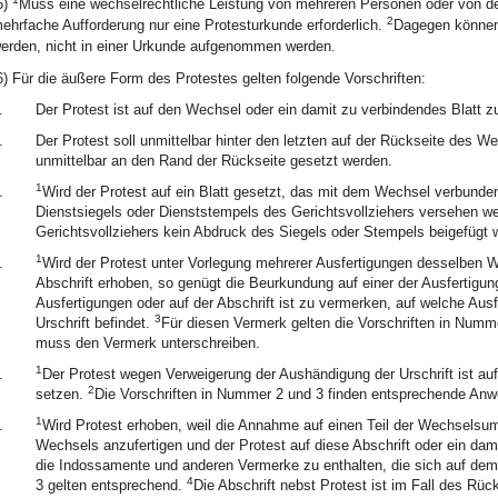
5)
Muss eine wechselrechtliche Leistung von mehreren Personen oder von der
2
ehrfache Aufforderung nur eine Protesturkunde erforderlich.
Dagegen können 
erden, nicht in einer Urkunde aufgenommen werden.
6) Für die äußere Form des Protestes gelten folgende Vorschriften:
.
Der Protest ist auf den Wechsel oder ein damit zu verbindendes Blatt z
.
Der Protest soll unmittelbar hinter den letzten auf der Rückseite des 
unmittelbar an den Rand der Rückseite gesetzt werden.
1
.
Wird der Protest auf ein Blatt gesetzt, das mit dem Wechsel verbunden
Dienstsiegels oder Dienststempels des Gerichtsvollziehers versehen w
Gerichtsvollziehers kein Abdruck des Siegels oder Stempels beigefügt 
1
.
Wird der Protest unter Vorlegung mehrerer Ausfertigungen desselben We
Abschrift erhoben, so genügt die Beurkundung auf einer der Ausfertigung
Ausfertigungen oder auf der Abschrift ist zu vermerken, auf welche Ausfe
3
Urschrift befindet.
Für diesen Vermerk gelten die Vorschriften in Num
muss den Vermerk unterschreiben.
1
.
Der Protest wegen Verweigerung der Aushändigung der Urschrift ist auf 
2
setzen.
Die Vorschriften in Nummer 2 und 3 finden entsprechende An
1
.
Wird Protest erhoben, weil die Annahme auf einen Teil der Wechselsum
Wechsels anzufertigen und der Protest auf diese Abschrift oder ein dam
die Indossamente und anderen Vermerke zu enthalten, die sich auf de
4
3 gelten entsprechend.
Die Abschrift nebst Protest ist im Fall des Rüc