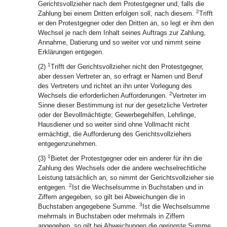
Gerichtsvollzieher nach dem Protestgegner und, falls die
2
Zahlung bei einem Dritten erfolgen soll, nach diesem.
Trifft
er den Protestgegner oder den Dritten an, so legt er ihm den
Wechsel je nach dem Inhalt seines Auftrags zur Zahlung,
Annahme, Datierung und so weiter vor und nimmt seine
Erklärungen entgegen.
1
(2)
Trifft der Gerichtsvollzieher nicht den Protestgegner,
aber dessen Vertreter an, so erfragt er Namen und Beruf
des Vertreters und richtet an ihn unter Vorlegung des
2
Wechsels die erforderlichen Aufforderungen.
Vertreter im
Sinne dieser Bestimmung ist nur der gesetzliche Vertreter
oder der Bevollmächtigte; Gewerbegehilfen, Lehrlinge,
Hausdiener und so weiter sind ohne Vollmacht nicht
ermächtigt, die Aufforderung des Gerichtsvollziehers
entgegenzunehmen.
1
(3)
Bietet der Protestgegner oder ein anderer für ihn die
Zahlung des Wechsels oder die andere wechselrechtliche
Leistung tatsächlich an, so nimmt der Gerichtsvollzieher sie
2
entgegen.
Ist die Wechselsumme in Buchstaben und in
Ziffern angegeben, so gilt bei Abweichungen die in
3
Buchstaben angegebene Summe.
Ist die Wechselsumme
mehrmals in Buchstaben oder mehrmals in Ziffern
angegeben, so gilt bei Abweichungen die geringste Summe