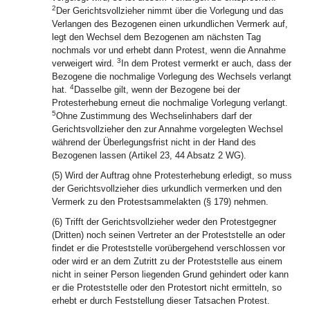
2
Der Gerichtsvollzieher nimmt über die Vorlegung und das
Verlangen des Bezogenen einen urkundlichen Vermerk auf,
legt den Wechsel dem Bezogenen am nächsten Tag
nochmals vor und erhebt dann Protest, wenn die Annahme
3
verweigert wird.
In dem Protest vermerkt er auch, dass der
Bezogene die nochmalige Vorlegung des Wechsels verlangt
4
hat.
Dasselbe gilt, wenn der Bezogene bei der
Protesterhebung erneut die nochmalige Vorlegung verlangt.
5
Ohne Zustimmung des Wechselinhabers darf der
Gerichtsvollzieher den zur Annahme vorgelegten Wechsel
während der Überlegungsfrist nicht in der Hand des
Bezogenen lassen (Artikel 23, 44 Absatz 2 WG).
(5) Wird der Auftrag ohne Protesterhebung erledigt, so muss
der Gerichtsvollzieher dies urkundlich vermerken und den
Vermerk zu den Protestsammelakten (§ 179) nehmen.
(6) Trifft der Gerichtsvollzieher weder den Protestgegner
(Dritten) noch seinen Vertreter an der Proteststelle an oder
findet er die Proteststelle vorübergehend verschlossen vor
oder wird er an dem Zutritt zu der Proteststelle aus einem
nicht in seiner Person liegenden Grund gehindert oder kann
er die Proteststelle oder den Protestort nicht ermitteln, so
erhebt er durch Feststellung dieser Tatsachen Protest.