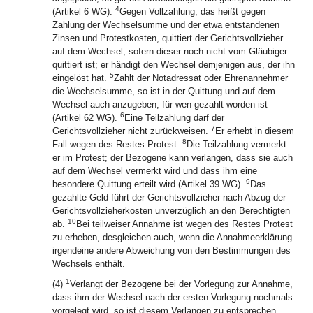
4
(Artikel 6 WG).
Gegen Vollzahlung, das heißt gegen
Zahlung der Wechselsumme und der etwa entstandenen
Zinsen und Protestkosten, quittiert der Gerichtsvollzieher
auf dem Wechsel, sofern dieser noch nicht vom Gläubiger
quittiert ist; er händigt den Wechsel demjenigen aus, der ihn
5
eingelöst hat.
Zahlt der Notadressat oder Ehrenannehmer
die Wechselsumme, so ist in der Quittung und auf dem
Wechsel auch anzugeben, für wen gezahlt worden ist
6
(Artikel 62 WG).
Eine Teilzahlung darf der
7
Gerichtsvollzieher nicht zurückweisen.
Er erhebt in diesem
8
Fall wegen des Restes Protest.
Die Teilzahlung vermerkt
er im Protest; der Bezogene kann verlangen, dass sie auch
auf dem Wechsel vermerkt wird und dass ihm eine
9
besondere Quittung erteilt wird (Artikel 39 WG).
Das
gezahlte Geld führt der Gerichtsvollzieher nach Abzug der
Gerichtsvollzieherkosten unverzüglich an den Berechtigten
10
ab.
Bei teilweiser Annahme ist wegen des Restes Protest
zu erheben, desgleichen auch, wenn die Annahmeerklärung
irgendeine andere Abweichung von den Bestimmungen des
Wechsels enthält.
1
(4)
Verlangt der Bezogene bei der Vorlegung zur Annahme,
dass ihm der Wechsel nach der ersten Vorlegung nochmals
vorgelegt wird, so ist diesem Verlangen zu entsprechen.