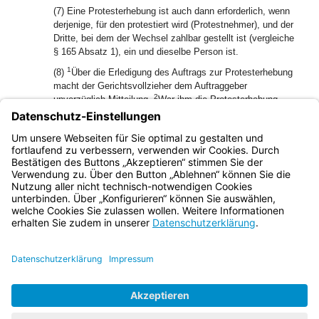
(7) Eine Protesterhebung ist auch dann erforderlich, wenn
derjenige, für den protestiert wird (Protestnehmer), und der
Dritte, bei dem der Wechsel zahlbar gestellt ist (vergleiche
§ 165 Absatz 1), ein und dieselbe Person ist.
1
(8)
Über die Erledigung des Auftrags zur Protesterhebung
macht der Gerichtsvollzieher dem Auftraggeber
2
unverzüglich Mitteilung.
War ihm die Protesterhebung
durch das Amtsgericht übertragen (§ 159 Absatz 1), so
richtet er die Mitteilung an das Amtsgericht und fügt alle
3
entstandenen Schriftstücke bei.
Wegen des Wechsels und
der Protesturkunde vergleiche jedoch § 171 Absatz 8.
Bayern.de
BayernPortal
Datenschutz
Impressum
Barrierefreiheit
Hilfe