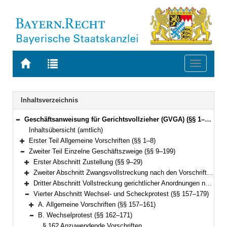
Zur
Zur
Toggle
Startseite
Trefferliste
navigati
von
der
BAYERN.RECHT
letzten
Navigation
Inhaltsverzeichnis
Suche
Geschäftsanweisung für Gerichtsvollzieher (GVGA) (§§ 1–199)
Bereich reduzieren
Inhaltsübersicht (amtlich)
Erster Teil Allgemeine Vorschriften (§§ 1–8)
Bereich erweitern
Zweiter Teil Einzelne Geschäftszweige (§§ 9–199)
Bereich reduzieren
Erster Abschnitt Zustellung (§§ 9–29)
Bereich erweitern
Zweiter Abschnitt Zwangsvollstreckung nach den Vorschriften der ZPO (§§ 30–155)
Bereich erweitern
Dritter Abschnitt Vollstreckung gerichtlicher Anordnungen nach dem Gesetz über das Verfahren in Familiensachen und in den Angelegenheiten der freiwilligen Gerichtsbarkeit (§ 156)
Bereich erweitern
Vierter Abschnitt Wechsel- und Scheckprotest (§§ 157–179)
Bereich reduzieren
A. Allgemeine Vorschriften (§§ 157–161)
Bereich erweitern
B. Wechselprotest (§§ 162–171)
Bereich reduzieren
§ 162 Anzuwendende Vorschriften