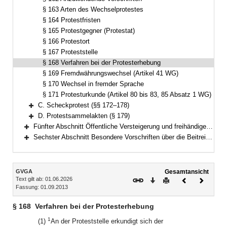
§ 163 Arten des Wechselprotestes
§ 164 Protestfristen
§ 165 Protestgegner (Protestat)
§ 166 Protestort
§ 167 Proteststelle
§ 168 Verfahren bei der Protesterhebung
§ 169 Fremdwährungswechsel (Artikel 41 WG)
§ 170 Wechsel in fremder Sprache
§ 171 Protesturkunde (Artikel 80 bis 83, 85 Absatz 1 WG)
C. Scheckprotest (§§ 172–178)
Bereich erweitern
D. Protestsammelakten (§ 179)
Bereich erweitern
Fünfter Abschnitt Öffentliche Versteigerung und freihändiger Verkauf außerhalb der Zwangsvollstreckung (§§ 180–195)
Bereich erweitern
Sechster Abschnitt Besondere Vorschriften über die Beitreibung nach dem Justizbeitreibungsgesetz und im Verwaltungsvollstreckungsverfahren (§§ 196–199)
Bereich erweitern
Inhalt
GVGA
Gesamtansicht
Text gilt ab: 01.06.2026
Download
Drucken
Vorheriges
Nächste
Fassung: 01.09.2013
Dokument
Dokume
§ 168
Verfahren bei der Protesterhebung
1
(1)
An der Proteststelle erkundigt sich der