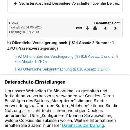
Bereich erweitern
Sechster Abschnitt Besondere Vorschriften über die Beitreibung nach dem Justizbeitreibungsgesetz und im Verwaltungsvollstreckungsverfahren (§§ 196–199)
Bereich erweitern
Inhalt
GVGA
Gesamtansicht
Text gilt ab: 01.06.2026
Download
Drucken
Vorheriges
Nächste
Fassung: 01.09.2013
Dokument
Dokume
b) Öffentliche Versteigerung nach § 814 Absatz 2 Nummer 1
ZPO (Präsenzversteigerung)
§ 92 Ort und Zeit der Versteigerung (§§ 816 Absatz 1 und 2, §
825 Absatz 1 ZPO)
§ 93 Öffentliche Bekanntmachung (§ 816 Absatz 3 ZPO)
§ 94 Bereitstellung der Pfandstücke
§ 95 Versteigerungstermin (§ 816 Absatz 4, §§ 817, 817a, 818
ZPO)
§ 96 Versteigerungsprotokoll
Bayern.de
BayernPortal