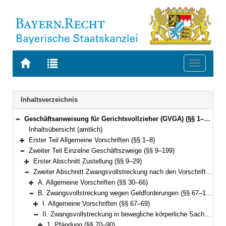
Zur
Zur
Toggle
Startseite
Trefferliste
navigati
von
der
BAYERN.RECHT
letzten
Navigation
Inhaltsverzeichnis
Suche
Geschäftsanweisung für Gerichtsvollzieher (GVGA) (§§ 1–199)
Bereich reduzieren
Inhaltsübersicht (amtlich)
Erster Teil Allgemeine Vorschriften (§§ 1–8)
Bereich erweitern
Zweiter Teil Einzelne Geschäftszweige (§§ 9–199)
Bereich reduzieren
Erster Abschnitt Zustellung (§§ 9–29)
Bereich erweitern
Zweiter Abschnitt Zwangsvollstreckung nach den Vorschriften der ZPO (§§ 30–155)
Bereich reduzieren
A. Allgemeine Vorschriften (§§ 30–66)
Bereich erweitern
B. Zwangsvollstreckung wegen Geldforderungen (§§ 67–126)
Bereich reduzieren
I. Allgemeine Vorschriften (§§ 67–69)
Bereich erweitern
II. Zwangsvollstreckung in bewegliche körperliche Sachen (§§ 70–120)
Bereich reduzieren
1. Pfändung (§§ 70–90)