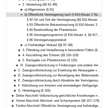
Bereich erweitern
2. Verwertung (§§ 91–99)
Bereich reduzieren
a) Allgemeines (§ 91)
Bereich erweitern
b) Öffentliche Versteigerung nach § 814 Absatz 2 Nummer 1 ZPO (Präsenzversteigerung) (§§ 92–96)
Bereich reduzieren
§ 92 Ort und Zeit der Versteigerung (§§ 816 Absatz 1 und 2, § 825 Absatz 1 ZPO)
§ 93 Öffentliche Bekanntmachung (§ 816 Absatz 3 ZPO)
§ 94 Bereitstellung der Pfandstücke
§ 95 Versteigerungstermin (§ 816 Absatz 4, §§ 817, 817a, 818 ZPO)
§ 96 Versteigerungsprotokoll
c) Freihändiger Verkauf (§§ 97–99)
Bereich erweitern
3. Pfändung und Veräußerung in besonderen Fällen (§§ 100–117)
Bereich erweitern
4. Auszahlung des Erlöses (§§ 118–119)
Bereich erweitern
5. Rückgabe von Pfandstücken (§ 120)
Bereich erweitern
III. Zwangsvollstreckung in Forderungen und andere Vermögensrechte (§§ 121–126)
Bereich erweitern
C. Zwangsvollstreckung zur Erwirkung der Herausgabe von Sachen (§§ 127–132)
Bereich erweitern
D. Zwangsvollstreckung zur Beseitigung des Widerstands des Schuldners gegen Handlungen, die er nach den §§ 887, 890 ZPO zu dulden hat, oder zur Beseitigung von Zuwiderhandlungen des Schuldners gegen eine Unterlassungsverpflichtung aus einer Anordnung nach § 1 GewSchG (§ 96 FamFG) (§§ 133–134)
Bereich erweitern
E. Zwangsvollstreckung durch Abnahme der Vermögensauskunft gemäß § 802c, der eidesstattlichen Versicherung gemäß § 836 Absatz 3 oder § 883 Absatz 2 ZPO oder § 94 FamFG und durch Haft; Vorführung von Parteien und Zeugen (§§ 135–151)
Bereich erweitern
F. Vollziehung von Arresten und einstweiligen Verfügungen (§§ 152–154)
Bereich erweitern
G. Hinterlegung (§ 155)
Bereich erweitern
Dritter Abschnitt Vollstreckung gerichtlicher Anordnungen nach dem Gesetz über das Verfahren in Familiensachen und in den Angelegenheiten der freiwilligen Gerichtsbarkeit (§ 156)
Bereich erweitern
Vierter Abschnitt Wechsel- und Scheckprotest (§§ 157–179)
Bereich erweitern
Fünfter Abschnitt Öffentliche Versteigerung und freihändiger Verkauf außerhalb der Zwangsvollstreckung (§§ 180–195)