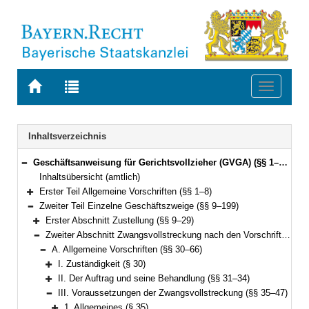
Zur
Zur
Toggle
Startseite
Trefferliste
navigati
von
der
BAYERN.RECHT
letzten
Navigation
Inhaltsverzeichnis
Suche
Geschäftsanweisung für Gerichtsvollzieher (GVGA) (§§ 1–199)
Bereich reduzieren
Inhaltsübersicht (amtlich)
Erster Teil Allgemeine Vorschriften (§§ 1–8)
Bereich erweitern
Zweiter Teil Einzelne Geschäftszweige (§§ 9–199)
Bereich reduzieren
Erster Abschnitt Zustellung (§§ 9–29)
Bereich erweitern
Zweiter Abschnitt Zwangsvollstreckung nach den Vorschriften der ZPO (§§ 30–155)
Bereich reduzieren
A. Allgemeine Vorschriften (§§ 30–66)
Bereich reduzieren
I. Zuständigkeit (§ 30)
Bereich erweitern
II. Der Auftrag und seine Behandlung (§§ 31–34)
Bereich erweitern
III. Voraussetzungen der Zwangsvollstreckung (§§ 35–47)
Bereich reduzieren
1. Allgemeines (§ 35)