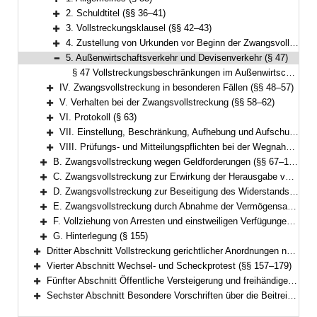
Bereich erweitern
2. Schuldtitel (§§ 36–41)
Bereich erweitern
3. Vollstreckungsklausel (§§ 42–43)
Bereich erweitern
4. Zustellung von Urkunden vor Beginn der Zwangsvollstreckung (§§ 44–46)
Bereich erweitern
5. Außenwirtschaftsverkehr und Devisenverkehr (§ 47)
Bereich reduzieren
§ 47 Vollstreckungsbeschränkungen im Außenwirtschaftsverkehr
IV. Zwangsvollstreckung in besonderen Fällen (§§ 48–57)
Bereich erweitern
V. Verhalten bei der Zwangsvollstreckung (§§ 58–62)
Bereich erweitern
VI. Protokoll (§ 63)
Bereich erweitern
VII. Einstellung, Beschränkung, Aufhebung und Aufschub der Zwangsvollstreckung (§§ 64–65)
Bereich erweitern
VIII. Prüfungs- und Mitteilungspflichten bei der Wegnahme und Weitergabe von Waffen und Munition (§ 66)
Bereich erweitern
B. Zwangsvollstreckung wegen Geldforderungen (§§ 67–126)
Bereich erweitern
C. Zwangsvollstreckung zur Erwirkung der Herausgabe von Sachen (§§ 127–132)
Bereich erweitern
D. Zwangsvollstreckung zur Beseitigung des Widerstands des Schuldners gegen Handlungen, die er nach den §§ 887, 890 ZPO zu dulden hat, oder zur Beseitigung von Zuwiderhandlungen des Schuldners gegen eine Unterlassungsverpflichtung aus einer Anordnung nach § 1 GewSchG (§ 96 FamFG) (§§ 133–134)
Bereich erweitern
E. Zwangsvollstreckung durch Abnahme der Vermögensauskunft gemäß § 802c, der eidesstattlichen Versicherung gemäß § 836 Absatz 3 oder § 883 Absatz 2 ZPO oder § 94 FamFG und durch Haft; Vorführung von Parteien und Zeugen (§§ 135–151)
Bereich erweitern
F. Vollziehung von Arresten und einstweiligen Verfügungen (§§ 152–154)
Bereich erweitern
G. Hinterlegung (§ 155)
Bereich erweitern
Dritter Abschnitt Vollstreckung gerichtlicher Anordnungen nach dem Gesetz über das Verfahren in Familiensachen und in den Angelegenheiten der freiwilligen Gerichtsbarkeit (§ 156)
Bereich erweitern
Vierter Abschnitt Wechsel- und Scheckprotest (§§ 157–179)
Bereich erweitern
Fünfter Abschnitt Öffentliche Versteigerung und freihändiger Verkauf außerhalb der Zwangsvollstreckung (§§ 180–195)
Bereich erweitern
Sechster Abschnitt Besondere Vorschriften über die Beitreibung nach dem Justizbeitreibungsgesetz und im Verwaltungsvollstreckungsverfahren (§§ 196–199)
Bereich erweitern