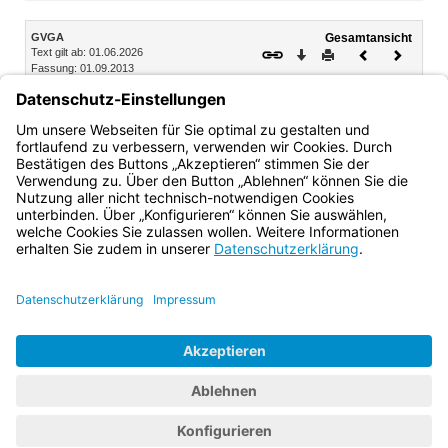
Inhalt
GVGA
Gesamtansicht
Text gilt ab: 01.06.2026
Download
Drucken
Vorheriges
Nächste
Fassung: 01.09.2013
Dokument
Dokume
5. Außenwirtschaftsverkehr und Devisenverkehr
§ 47 Vollstreckungsbeschränkungen im
Außenwirtschaftsverkehr
Bayern.de
BayernPortal
Datenschutz
Impressum
Barrierefreiheit
Hilfe
Kontakt
Kontrastwechsel
Schriftgröße