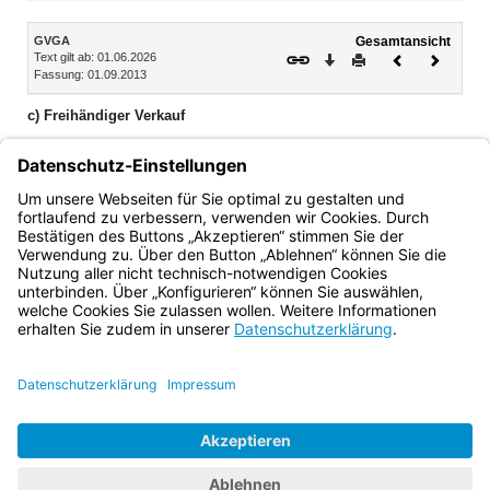
Inhalt
GVGA
Gesamtansicht
Text gilt ab: 01.06.2026
Download
Drucken
Vorheriges
Nächste
Fassung: 01.09.2013
Dokument
Dokume
c) Freihändiger Verkauf
§ 97 Zulässigkeit des freihändigen Verkaufs (§§ 817a, 821, 825
ZPO)
§ 98 Verfahren beim freihändigen Verkauf
§ 99 Protokoll beim freihändigen Verkauf
Bayern.de
BayernPortal
Datenschutz
Impressum
Barrierefreiheit
Hilfe
Kontakt