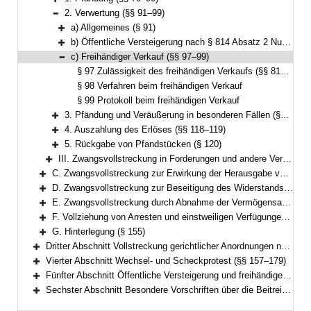
Bereich erweitern
2. Verwertung (§§ 91–99)
Bereich reduzieren
a) Allgemeines (§ 91)
Bereich erweitern
b) Öffentliche Versteigerung nach § 814 Absatz 2 Nummer 1 ZPO (Präsenzversteigerung) (§§ 92–96)
Bereich erweitern
c) Freihändiger Verkauf (§§ 97–99)
Bereich reduzieren
§ 97 Zulässigkeit des freihändigen Verkaufs (§§ 817a, 821, 825 ZPO)
§ 98 Verfahren beim freihändigen Verkauf
§ 99 Protokoll beim freihändigen Verkauf
3. Pfändung und Veräußerung in besonderen Fällen (§§ 100–117)
Bereich erweitern
4. Auszahlung des Erlöses (§§ 118–119)
Bereich erweitern
5. Rückgabe von Pfandstücken (§ 120)
Bereich erweitern
III. Zwangsvollstreckung in Forderungen und andere Vermögensrechte (§§ 121–126)
Bereich erweitern
C. Zwangsvollstreckung zur Erwirkung der Herausgabe von Sachen (§§ 127–132)
Bereich erweitern
D. Zwangsvollstreckung zur Beseitigung des Widerstands des Schuldners gegen Handlungen, die er nach den §§ 887, 890 ZPO zu dulden hat, oder zur Beseitigung von Zuwiderhandlungen des Schuldners gegen eine Unterlassungsverpflichtung aus einer Anordnung nach § 1 GewSchG (§ 96 FamFG) (§§ 133–134)
Bereich erweitern
E. Zwangsvollstreckung durch Abnahme der Vermögensauskunft gemäß § 802c, der eidesstattlichen Versicherung gemäß § 836 Absatz 3 oder § 883 Absatz 2 ZPO oder § 94 FamFG und durch Haft; Vorführung von Parteien und Zeugen (§§ 135–151)
Bereich erweitern
F. Vollziehung von Arresten und einstweiligen Verfügungen (§§ 152–154)
Bereich erweitern
G. Hinterlegung (§ 155)
Bereich erweitern
Dritter Abschnitt Vollstreckung gerichtlicher Anordnungen nach dem Gesetz über das Verfahren in Familiensachen und in den Angelegenheiten der freiwilligen Gerichtsbarkeit (§ 156)
Bereich erweitern
Vierter Abschnitt Wechsel- und Scheckprotest (§§ 157–179)
Bereich erweitern
Fünfter Abschnitt Öffentliche Versteigerung und freihändiger Verkauf außerhalb der Zwangsvollstreckung (§§ 180–195)
Bereich erweitern
Sechster Abschnitt Besondere Vorschriften über die Beitreibung nach dem Justizbeitreibungsgesetz und im Verwaltungsvollstreckungsverfahren (§§ 196–199)
Bereich erweitern