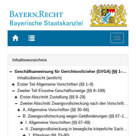
Zur
Zur
Toggle
Startseite
Trefferliste
navigati
von
der
BAYERN.RECHT
letzten
Navigation
Inhaltsverzeichnis
Suche
Geschäftsanweisung für Gerichtsvollzieher (GVGA) (§§ 1–199)
Bereich reduzieren
Inhaltsübersicht (amtlich)
Erster Teil Allgemeine Vorschriften (§§ 1–8)
Bereich erweitern
Zweiter Teil Einzelne Geschäftszweige (§§ 9–199)
Bereich reduzieren
Erster Abschnitt Zustellung (§§ 9–29)
Bereich erweitern
Zweiter Abschnitt Zwangsvollstreckung nach den Vorschriften der ZPO (§§ 30–155)
Bereich reduzieren
A. Allgemeine Vorschriften (§§ 30–66)
Bereich erweitern
B. Zwangsvollstreckung wegen Geldforderungen (§§ 67–126)
Bereich reduzieren
I. Allgemeine Vorschriften (§§ 67–69)
Bereich erweitern
II. Zwangsvollstreckung in bewegliche körperliche Sachen (§§ 70–120)
Bereich reduzieren
1. Pfändung (§§ 70–90)