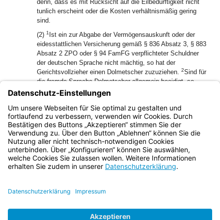
denn, dass es mit Rücksicht auf die Eilbedürftigkeit nicht
tunlich erscheint oder die Kosten verhältnismäßig gering
sind.
1
(2)
Ist ein zur Abgabe der Vermögensauskunft oder der
eidesstattlichen Versicherung gemäß § 836 Absatz 3, § 883
Absatz 2 ZPO oder § 94 FamFG verpflichteter Schuldner
der deutschen Sprache nicht mächtig, so hat der
2
Gerichtsvollzieher einen Dolmetscher zuzuziehen.
Sind für
die fremde Sprache Dolmetscher allgemein beeidigt, so
sollen andere Personen nur zugezogen werden, wenn
3
besondere Umstände es erfordern.
§ 185 Absatz 2 und §
4
186 GVG sind entsprechend anzuwenden.
Absatz 1 Satz 3
ist zu beachten.
Bayern.de
BayernPortal
Datenschutz
Impressum
Barrierefreiheit