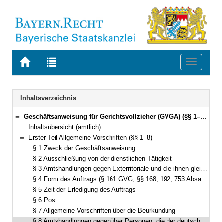
Zur
Zur
Toggle
Startseite
Trefferliste
navigati
von
der
BAYERN.RECHT
letzten
Navigation
Inhaltsverzeichnis
Suche
Geschäftsanweisung für Gerichtsvollzieher (GVGA) (§§ 1–199)
Bereich reduzieren
Inhaltsübersicht (amtlich)
Erster Teil Allgemeine Vorschriften (§§ 1–8)
Bereich reduzieren
§ 1 Zweck der Geschäftsanweisung
§ 2 Ausschließung von der dienstlichen Tätigkeit
§ 3 Amtshandlungen gegen Exterritoriale und die ihnen gleichgestellten Personen sowie gegen NATO-Angehörige
§ 4 Form des Auftrags (§ 161 GVG, §§ 168, 192, 753 Absatz 2, 3 und 4, §§ 754, 754a, 802a Absatz 2 ZPO)
§ 5 Zeit der Erledigung des Auftrags
§ 6 Post
§ 7 Allgemeine Vorschriften über die Beurkundung
§ 8 Amtshandlungen gegenüber Personen, die der deutschen Sprache nicht mächtig sind