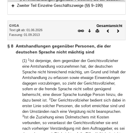
Zweiter Teil Einzelne Geschäftszweige (§§ 9–199)
Bereich erweitern
Inhalt
GVGA
Gesamtansicht
Text gilt ab: 01.06.2026
Download
Drucken
Vorheriges
Nächste
Fassung: 01.09.2013
Dokument
Dokume
§ 8
Amtshandlungen gegenüber Personen, die der
deutschen Sprache nicht mächtig sind
1
(1)
Ist derjenige, dem gegenüber der Gerichtsvollzieher
eine Amtshandlung vorzunehmen hat, der deutschen
Sprache nicht hinreichend mächtig, um Grund und Inhalt der
Amtshandlung zu erfassen sowie etwaige Einwendungen
dagegen vorzubringen, so zieht der Gerichtsvollzieher,
sofern er die fremde Sprache nicht selbst genügend
beherrscht, eine dieser Sprache kundige Person hinzu, die
2
dazu bereit ist.
Der Gerichtsvollzieher bedient sich dabei in
erster Linie solcher Personen, die sofort erreichbar sind und
den Umständen nach eine Vergütung nicht beanspruchen.
3
Ist die Zuziehung eines Dolmetschers mit Kosten
verbunden, so veranlasst der Gerichtsvollzieher sie erst
nach vorheriger Verständigung mit dem Auftraggeber, es sei