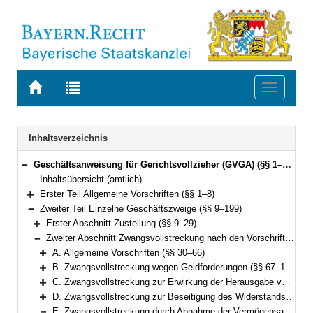
Zur
Zur
Toggle
Startseite
Trefferliste
navigati
von
der
BAYERN.RECHT
letzten
Navigation
Inhaltsverzeichnis
Suche
Geschäftsanweisung für Gerichtsvollzieher (GVGA) (§§ 1–199)
Bereich reduzieren
Inhaltsübersicht (amtlich)
Erster Teil Allgemeine Vorschriften (§§ 1–8)
Bereich erweitern
Zweiter Teil Einzelne Geschäftszweige (§§ 9–199)
Bereich reduzieren
Erster Abschnitt Zustellung (§§ 9–29)
Bereich erweitern
Zweiter Abschnitt Zwangsvollstreckung nach den Vorschriften der ZPO (§§ 30–155)
Bereich reduzieren
A. Allgemeine Vorschriften (§§ 30–66)
Bereich erweitern
B. Zwangsvollstreckung wegen Geldforderungen (§§ 67–126)
Bereich erweitern
C. Zwangsvollstreckung zur Erwirkung der Herausgabe von Sachen (§§ 127–132)
Bereich erweitern
D. Zwangsvollstreckung zur Beseitigung des Widerstands des Schuldners gegen Handlungen, die er nach den §§ 887, 890 ZPO zu dulden hat, oder zur Beseitigung von Zuwiderhandlungen des Schuldners gegen eine Unterlassungsverpflichtung aus einer Anordnung nach § 1 GewSchG (§ 96 FamFG) (§§ 133–134)
Bereich erweitern
E. Zwangsvollstreckung durch Abnahme der Vermögensauskunft gemäß § 802c, der eidesstattlichen Versicherung gemäß § 836 Absatz 3 oder § 883 Absatz 2 ZPO oder § 94 FamFG und durch Haft; Vorführung von Parteien und Zeugen (§§ 135–151)