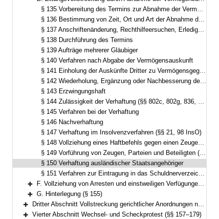
Bereich reduzieren
§ 135 Vorbereitung des Termins zur Abnahme der Vermögensauskunft
§ 136 Bestimmung von Zeit, Ort und Art der Abnahme der Vermögensauskunft, Ladung zum Termin, Behandlung des Auftrags
§ 137 Anschriftenänderung, Rechthilfeersuchen, Erledigung des Rechtshilfeersuchens
§ 138 Durchführung des Termins
§ 139 Aufträge mehrerer Gläubiger
§ 140 Verfahren nach Abgabe der Vermögensauskunft
§ 141 Einholung der Auskünfte Dritter zu Vermögensgegenständen (§ 802l ZPO)
§ 142 Wiederholung, Ergänzung oder Nachbesserung des Vermögensverzeichnisses
§ 143 Erzwingungshaft
§ 144 Zulässigkeit der Verhaftung (§§ 802c, 802g, 836, 883, 888, 889 ZPO; § 94 FamFG; § 153 Absatz 2 InsO)
§ 145 Verfahren bei der Verhaftung
§ 146 Nachverhaftung
§ 147 Verhaftung im Insolvenzverfahren (§§ 21, 98 InsO)
§ 148 Vollziehung eines Haftbefehls gegen einen Zeugen (§ 390 ZPO)
§ 149 Vorführung von Zeugen, Parteien und Beteiligten (§ 372a Absatz 2, § 380 Absatz 2 ZPO, § 33 Absatz 3, § 96a Absatz 2, § 128 Absatz 4, § 178 Absatz 2 FamFG; § 98 InsO)
§ 150 Verhaftung ausländischer Staatsangehöriger
§ 151 Verfahren zur Eintragung in das Schuldnerverzeichnis (§ 882b bis 882h ZPO)
F. Vollziehung von Arresten und einstweiligen Verfügungen (§§ 152–154)
Bereich erweitern
G. Hinterlegung (§ 155)
Bereich erweitern
Dritter Abschnitt Vollstreckung gerichtlicher Anordnungen nach dem Gesetz über das Verfahren in Familiensachen und in den Angelegenheiten der freiwilligen Gerichtsbarkeit (§ 156)
Bereich erweitern
Vierter Abschnitt Wechsel- und Scheckprotest (§§ 157–179)