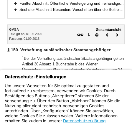
Bereich erweitern
Fünfter Abschnitt Öffentliche Versteigerung und freihändiger Verkauf außerhalb der Zwangsvollstreckung (§§ 180–195)
Bereich erweitern
Sechster Abschnitt Besondere Vorschriften über die Beitreibung nach dem Justizbeitreibungsgesetz und im Verwaltungsvollstreckungsverfahren (§§ 196–199)
Bereich erweitern
Inhalt
GVGA
Gesamtansicht
Text gilt ab: 01.06.2026
Download
Drucken
Vorheriges
Nächste
Fassung: 01.09.2013
Dokument
Dokume
§ 150
Verhaftung ausländischer Staatsangehöriger
1
Bei der Verhaftung ausländischer Staatsangehöriger gelten
Artikel 36 Absatz 1 Buchstabe b des Wiener
Übereinkommens über konsularische Beziehungen vom 24.
April 1963 (BGBl. 1969 II S. 1585, 1587) und die dazu
ergangenen besonderen landesspezifischen Regelungen.
2
Die Belehrungs- und Benachrichtigungspflicht obliegt dem
Gerichtsvollzieher in den Fällen der §§ 145 bis 149.
Bayern.de
BayernPortal
Datenschutz