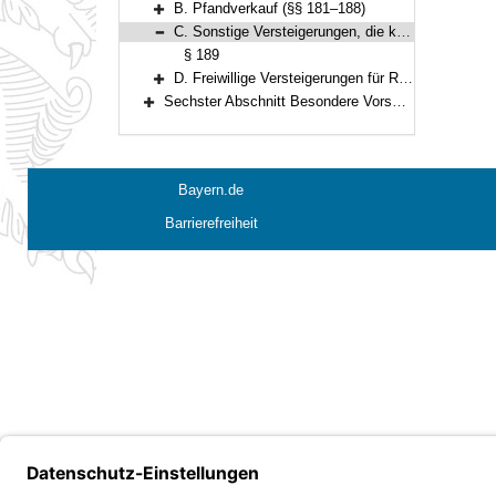
B. Pfandverkauf (§§ 181–188)
Bereich erweitern
C. Sonstige Versteigerungen, die kraft gesetzlicher Ermächtigung für einen anderen erfolgen (§ 189)
Bereich reduzieren
§ 189
D. Freiwillige Versteigerungen für Rechnung des Auftraggebers (§§ 190–195)
Bereich erweitern
Sechster Abschnitt Besondere Vorschriften über die Beitreibung nach dem Justizbeitreibungsgesetz und im Verwaltungsvollstreckungsverfahren (§§ 196–199)
Bereich erweitern
Bayern.de
Barrierefreiheit