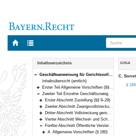
Zur
Zur
Startseite
Trefferliste
von
der
Navigation
BAYERN.RECHT
letzten
Inhalt
Inhaltsverzeichnis
GVGA
Suche
Geschäftsanweisung für Gerichtsvollzieher (GVGA) (§§ 1–199)
C. Sonst
Bereich reduzieren
Inhaltsübersicht (amtlich)
§ 189
Erster Teil Allgemeine Vorschriften (§§ 1–8)
Bereich erweitern
Zweiter Teil Einzelne Geschäftszweige (§§ 9–199)
Bereich reduzieren
Erster Abschnitt Zustellung (§§ 9–29)
Bereich erweitern
Zweiter Abschnitt Zwangsvollstreckung nach den Vorschriften der ZPO (§§ 30–155)
Bereich erweitern
Dritter Abschnitt Vollstreckung gerichtlicher Anordnungen nach dem Gesetz über das Verfahren in Familiensachen und in den Angelegenheiten der freiwilligen Gerichtsbarkeit (§ 156)
Bereich erweitern
Vierter Abschnitt Wechsel- und Scheckprotest (§§ 157–179)
Bereich erweitern
Fünfter Abschnitt Öffentliche Versteigerung und freihändiger Verkauf außerhalb der Zwangsvollstreckung (§§ 180–195)
Bereich reduzieren
A. Allgemeine Vorschriften (§ 180)
Bereich erweitern