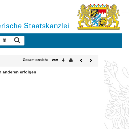
Suche ausführen
Suche zurücksetzen
Download
Drucken
Vorheriges
Nächstes
Gesamtansicht
Dokument
Dokument
en anderen erfolgen