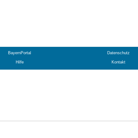
BayernPortal
Datenschutz
Hilfe
Kontakt