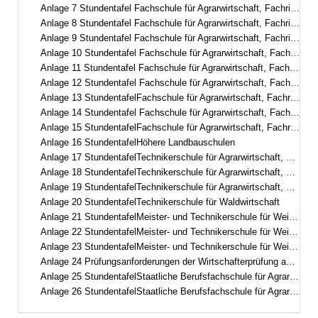
Anlage 7 Stundentafel Fachschule für Agrarwirtschaft, Fachrichtung Garten- und Landschaftsbau, dreisemestrig
Anlage 8 Stundentafel Fachschule für Agrarwirtschaft, Fachrichtung Garten- und Landschaftsbau, Fachgebiet Management und Gestaltung
Anlage 9 Stundentafel Fachschule für Agrarwirtschaft, Fachrichtung Garten- und Landschaftsbau, zweisemestrig mit E-learning-Phasen
Anlage 10 Stundentafel Fachschule für Agrarwirtschaft, Fachrichtung Gartenbau, Fachgebiet Zierpflanzenbau/Management und Gestaltung
Anlage 11 Stundentafel Fachschule für Agrarwirtschaft, Fachrichtung Gartenbau, Fachgebiet Staudengärtnerei/Management und Gestaltung
Anlage 12 Stundentafel Fachschule für Agrarwirtschaft, Fachrichtung Gartenbau, Fachgebiet Gemüsebau
Anlage 13 StundentafelFachschule für Agrarwirtschaft, Fachrichtung ökologischer Landbau
Anlage 14 Stundentafel Fachschule für Agrarwirtschaft, Fachrichtung Milchwirtschaft und Molkereiwesen
Anlage 15 StundentafelFachschule für Agrarwirtschaft, Fachrichtung Milchwirtschaftliches Laborwesen
Anlage 16 StundentafelHöhere Landbauschulen
Anlage 17 StundentafelTechnikerschule für Agrarwirtschaft, Fachrichtung Landwirtschaft
Anlage 18 StundentafelTechnikerschule für Agrarwirtschaft, Fachrichtung Milchwirtschaft und Molkereiwesen
Anlage 19 StundentafelTechnikerschule für Agrarwirtschaft, Fachrichtung Ernährungs- und Versorgungsmanagement
Anlage 20 StundentafelTechnikerschule für Waldwirtschaft
Anlage 21 StundentafelMeister- und Technikerschule für Weinbau und Gartenbau, Fachrichtung Gartenbau Schwerpunkt Zierpflanzenbau und Baumschule
Anlage 22 StundentafelMeister- und Technikerschule für Weinbau und Gartenbau, Fachrichtung Garten- und Landschaftsbau
Anlage 23 StundentafelMeister- und Technikerschule für Weinbau und Gartenbau, Fachrichtung Weinbau und Oenologie
Anlage 24 Prüfungsanforderungen der Wirtschafterprüfung an der Meister- und Technikerschule für Weinbau und Gartenbau
Anlage 25 StundentafelStaatliche Berufsfachschule für Agrartechnische Assistentinnen und Assistenten, Fachrichtung Lebensmittel – Pflanze – Umwelt
Anlage 26 StundentafelStaatliche Berufsfachschule für Agrartechnische Assistentinnen und Assistenten, Fachrichtung Biotechnologie