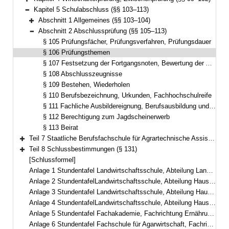
Bereich erweitern
Kapitel 5 Schulabschluss (§§ 103–113)
Bereich reduzieren
Abschnitt 1 Allgemeines (§§ 103–104)
Bereich erweitern
Abschnitt 2 Abschlussprüfung (§§ 105–113)
Bereich reduzieren
§ 105 Prüfungsfächer, Prüfungsverfahren, Prüfungsdauer
§ 106 Prüfungsthemen
§ 107 Festsetzung der Fortgangsnoten, Bewertung der Abschlussprüfung
§ 108 Abschlusszeugnisse
§ 109 Bestehen, Wiederholen
§ 110 Berufsbezeichnung, Urkunden, Fachhochschulreife
§ 111 Fachliche Ausbildereignung, Berufsausbildung und Mitarbeiterführung, Berufs- und Arbeitspädagogik
§ 112 Berechtigung zum Jagdscheinerwerb
§ 113 Beirat
Teil 7 Staatliche Berufsfachschule für Agrartechnische Assistentinnen und Assistenten (§§ 114–130)
Bereich erweitern
Teil 8 Schlussbestimmungen (§ 131)
Bereich erweitern
[Schlussformel]
Anlage 1 Stundentafel Landwirtschaftsschule, Abteilung Landwirtschaft, dreisemestrig
Anlage 2 StundentafelLandwirtschaftsschule, Abteilung Hauswirtschaft, dreisemestrig in berufsbegleitender Teilzeitform– Fachschule für hauswirtschaftliche Betriebsführung –
Anlage 3 Stundentafel Landwirtschaftsschule, Abteilung Hauswirtschaft, zweisemestrig
Anlage 4 StundentafelLandwirtschaftsschule, Abteilung Hauswirtschaft, einsemestrig– Fachschule für Ernährung und Haushaltsführung –
Anlage 5 Stundentafel Fachakademie, Fachrichtung Ernährungs- und Versorgungsmanagement
Anlage 6 Stundentafel Fachschule für Agarwirtschaft, Fachrichtung Garten- und Landschaftsbau, zweisemestrig