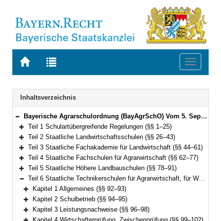
Zur
Zur
Toggle
Startseite
Trefferliste
navigati
von
der
BAYERN.RECHT
letzten
Navigation
Inhaltsverzeichnis
Suche
Bayerische Agrarschulordnung (BayAgrSchO) Vom 5. September 2019 (GVBl. S. 564) BayRS 7803-1-L (§§ 1–131)
Bereich reduzieren
Teil 1 Schulartübergreifende Regelungen (§§ 1–25)
Bereich erweitern
Teil 2 Staatliche Landwirtschaftsschulen (§§ 26–43)
Bereich erweitern
Teil 3 Staatliche Fachakademie für Landwirtschaft (§§ 44–61)
Bereich erweitern
Teil 4 Staatliche Fachschulen für Agrarwirtschaft (§§ 62–77)
Bereich erweitern
Teil 5 Staatliche Höhere Landbauschulen (§§ 78–91)
Bereich erweitern
Teil 6 Staatliche Technikerschulen für Agrarwirtschaft, für Waldwirtschaft sowie Staatliche Meister- und Technikerschule für Weinbau und Gartenbau (§§ 92–113)
Bereich reduzieren
Kapitel 1 Allgemeines (§§ 92–93)
Bereich erweitern
Kapitel 2 Schulbetrieb (§§ 94–95)
Bereich erweitern
Kapitel 3 Leistungsnachweise (§§ 96–98)
Bereich erweitern
Kapitel 4 Wirtschafterprüfung, Zwischenprüfung (§§ 99–102)