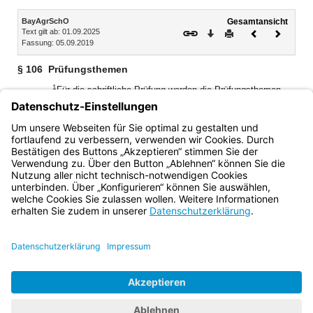
Inhalt
BayAgrSchO
Gesamtansicht
Text gilt ab: 01.09.2025
Download
Drucken
Vorheriges
Nächste
Fassung: 05.09.2019
Dokument
Dokume
§ 106
Prüfungsthemen
1
Für die schriftliche Prüfung werden die Prüfungsthemen,
die zugelassenen Hilfsmittel sowie die Prüfungstermine
2
nach Vorgaben des Staatsministeriums festgelegt.
Die
Schulleitung reicht nach Anforderung Themenvorschläge
ein.
Bayern.de
BayernPortal
Datenschutz
Impressum
Barrierefreiheit
Hilfe
Kontakt