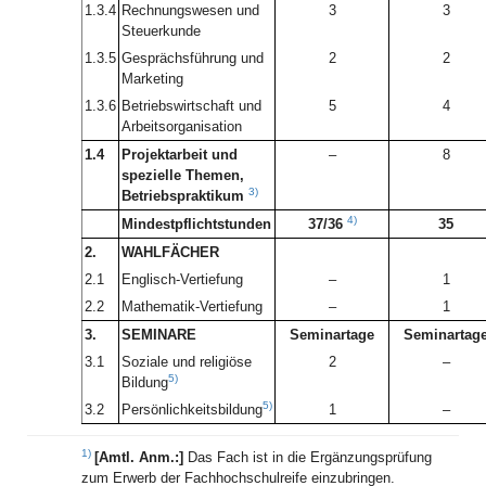
1.3.4
Rechnungswesen und
3
3
Steuerkunde
1.3.5
Gesprächsführung und
2
2
Marketing
1.3.6
Betriebswirtschaft und
5
4
Arbeitsorganisation
1.4
Projektarbeit und
–
8
spezielle Themen,
3)
Betriebspraktikum
4)
Mindestpflichtstunden
37/36
35
2.
WAHLFÄCHER
2.1
Englisch-Vertiefung
–
1
2.2
Mathematik-Vertiefung
–
1
3.
SEMINARE
Seminartage
Seminartag
3.1
Soziale und religiöse
2
–
5)
Bildung
5)
3.2
Persönlichkeitsbildung
1
–
1)
[Amtl. Anm.:]
Das Fach ist in die Ergänzungsprüfung
zum Erwerb der Fachhochschulreife einzubringen.