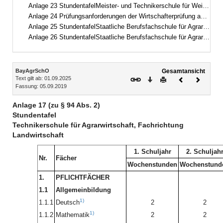
Anlage 23 StundentafelMeister- und Technikerschule für Weinbau und Gartenbau, Fachrichtung Weinbau und Oenologie
Anlage 24 Prüfungsanforderungen der Wirtschafterprüfung an der Meister- und Technikerschule für Weinbau und Gartenbau
Anlage 25 StundentafelStaatliche Berufsfachschule für Agrartechnische Assistentinnen und Assistenten, Fachrichtung Lebensmittel – Pflanze – Umwelt
Anlage 26 StundentafelStaatliche Berufsfachschule für Agrartechnische Assistentinnen und Assistenten, Fachrichtung Biotechnologie
Inhalt
BayAgrSchO
Gesamtansicht
Text gilt ab: 01.09.2025
Download
Drucken
Vorheriges
Nächste
Fassung: 05.09.2019
Dokument
Dokume
Anlage 17 (zu § 94 Abs. 2)
Stundentafel
Technikerschule für Agrarwirtschaft, Fachrichtung
Landwirtschaft
1. Schuljahr
2. Schuljah
Nr.
Fächer
Wochenstunden
Wochenstund
1.
PFLICHTFÄCHER
1.1
Allgemeinbildung
1)
1.1.1
Deutsch
2
2
1)
1.1.2
Mathematik
2
2