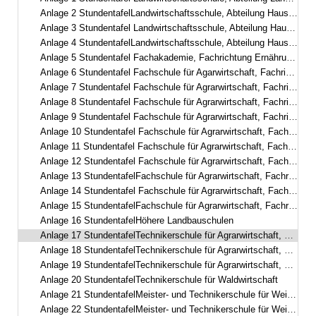
Anlage 2 StundentafelLandwirtschaftsschule, Abteilung Hauswirtschaft, dreisemestrig in berufsbegleitender Teilzeitform– Fachschule für hauswirtschaftliche Betriebsführung –
Anlage 3 Stundentafel Landwirtschaftsschule, Abteilung Hauswirtschaft, zweisemestrig
Anlage 4 StundentafelLandwirtschaftsschule, Abteilung Hauswirtschaft, einsemestrig– Fachschule für Ernährung und Haushaltsführung –
Anlage 5 Stundentafel Fachakademie, Fachrichtung Ernährungs- und Versorgungsmanagement
Anlage 6 Stundentafel Fachschule für Agarwirtschaft, Fachrichtung Garten- und Landschaftsbau, zweisemestrig
Anlage 7 Stundentafel Fachschule für Agrarwirtschaft, Fachrichtung Garten- und Landschaftsbau, dreisemestrig
Anlage 8 Stundentafel Fachschule für Agrarwirtschaft, Fachrichtung Garten- und Landschaftsbau, Fachgebiet Management und Gestaltung
Anlage 9 Stundentafel Fachschule für Agrarwirtschaft, Fachrichtung Garten- und Landschaftsbau, zweisemestrig mit E-learning-Phasen
Anlage 10 Stundentafel Fachschule für Agrarwirtschaft, Fachrichtung Gartenbau, Fachgebiet Zierpflanzenbau/Management und Gestaltung
Anlage 11 Stundentafel Fachschule für Agrarwirtschaft, Fachrichtung Gartenbau, Fachgebiet Staudengärtnerei/Management und Gestaltung
Anlage 12 Stundentafel Fachschule für Agrarwirtschaft, Fachrichtung Gartenbau, Fachgebiet Gemüsebau
Anlage 13 StundentafelFachschule für Agrarwirtschaft, Fachrichtung ökologischer Landbau
Anlage 14 Stundentafel Fachschule für Agrarwirtschaft, Fachrichtung Milchwirtschaft und Molkereiwesen
Anlage 15 StundentafelFachschule für Agrarwirtschaft, Fachrichtung Milchwirtschaftliches Laborwesen
Anlage 16 StundentafelHöhere Landbauschulen
Anlage 17 StundentafelTechnikerschule für Agrarwirtschaft, Fachrichtung Landwirtschaft
Anlage 18 StundentafelTechnikerschule für Agrarwirtschaft, Fachrichtung Milchwirtschaft und Molkereiwesen
Anlage 19 StundentafelTechnikerschule für Agrarwirtschaft, Fachrichtung Ernährungs- und Versorgungsmanagement
Anlage 20 StundentafelTechnikerschule für Waldwirtschaft
Anlage 21 StundentafelMeister- und Technikerschule für Weinbau und Gartenbau, Fachrichtung Gartenbau Schwerpunkt Zierpflanzenbau und Baumschule
Anlage 22 StundentafelMeister- und Technikerschule für Weinbau und Gartenbau, Fachrichtung Garten- und Landschaftsbau