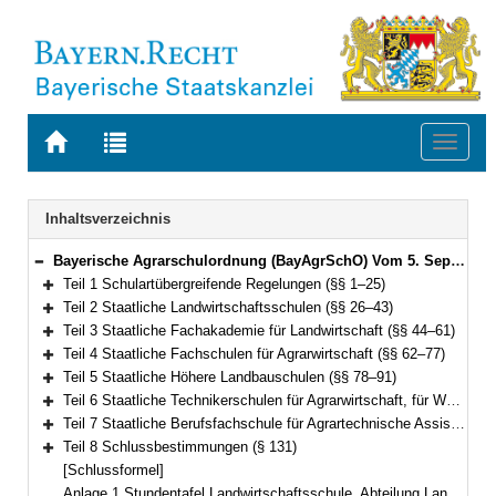
Zur
Zur
Toggl
Startseite
Trefferliste
naviga
von
der
BAYERN.RECHT
letzten
Navigation
Inhaltsverzeichnis
Suche
Bayerische Agrarschulordnung (BayAgrSchO) Vom 5. September 2019 (GVBl. S. 564) BayRS 7803-1-L (§§ 1–131)
Bereich reduzieren
Teil 1 Schulartübergreifende Regelungen (§§ 1–25)
Bereich erweitern
Teil 2 Staatliche Landwirtschaftsschulen (§§ 26–43)
Bereich erweitern
Teil 3 Staatliche Fachakademie für Landwirtschaft (§§ 44–61)
Bereich erweitern
Teil 4 Staatliche Fachschulen für Agrarwirtschaft (§§ 62–77)
Bereich erweitern
Teil 5 Staatliche Höhere Landbauschulen (§§ 78–91)
Bereich erweitern
Teil 6 Staatliche Technikerschulen für Agrarwirtschaft, für Waldwirtschaft sowie Staatliche Meister- und Technikerschule für Weinbau und Gartenbau (§§ 92–113)
Bereich erweitern
Teil 7 Staatliche Berufsfachschule für Agrartechnische Assistentinnen und Assistenten (§§ 114–130)
Bereich erweitern
Teil 8 Schlussbestimmungen (§ 131)
Bereich erweitern
[Schlussformel]
Anlage 1 Stundentafel Landwirtschaftsschule, Abteilung Landwirtschaft, dreisemestrig