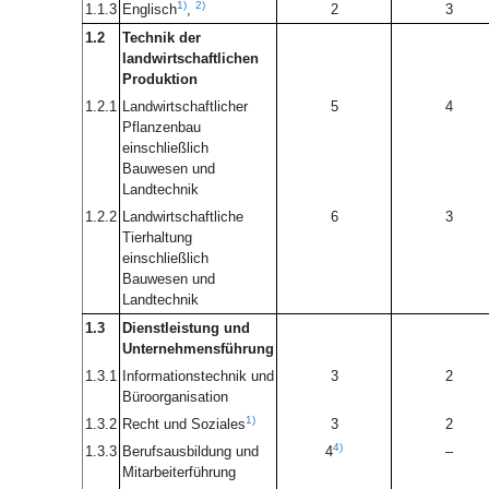
1)
2)
1.1.3
Englisch
,
2
3
1.2
Technik der
landwirtschaftlichen
Produktion
1.2.1
Landwirtschaftlicher
5
4
Pflanzenbau
einschließlich
Bauwesen und
Landtechnik
1.2.2
Landwirtschaftliche
6
3
Tierhaltung
einschließlich
Bauwesen und
Landtechnik
1.3
Dienstleistung und
Unternehmensführung
1.3.1
Informationstechnik und
3
2
Büroorganisation
1)
1.3.2
Recht und Soziales
3
2
4)
1.3.3
Berufsausbildung und
4
–
Mitarbeiterführung