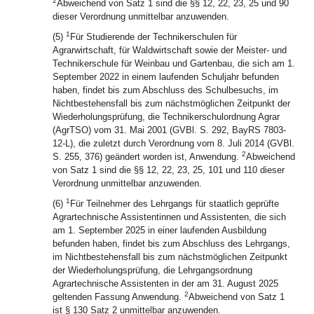
2
Abweichend von Satz 1 sind die §§ 12, 22, 23, 25 und 90
dieser Verordnung unmittelbar anzuwenden.
1
(5)
Für Studierende der Technikerschulen für
Agrarwirtschaft, für Waldwirtschaft sowie der Meister- und
Technikerschule für Weinbau und Gartenbau, die sich am 1.
September 2022 in einem laufenden Schuljahr befunden
haben, findet bis zum Abschluss des Schulbesuchs, im
Nichtbestehensfall bis zum nächstmöglichen Zeitpunkt der
Wiederholungsprüfung, die Technikerschulordnung Agrar
(AgrTSO) vom 31. Mai 2001 (GVBl. S. 292, BayRS 7803-
12-L), die zuletzt durch Verordnung vom 8. Juli 2014 (GVBl.
2
S. 255, 376) geändert worden ist, Anwendung.
Abweichend
von Satz 1 sind die §§ 12, 22, 23, 25, 101 und 110 dieser
Verordnung unmittelbar anzuwenden.
1
(6)
Für Teilnehmer des Lehrgangs für staatlich geprüfte
Agrartechnische Assistentinnen und Assistenten, die sich
am 1. September 2025 in einer laufenden Ausbildung
befunden haben, findet bis zum Abschluss des Lehrgangs,
im Nichtbestehensfall bis zum nächstmöglichen Zeitpunkt
der Wiederholungsprüfung, die Lehrgangsordnung
Agrartechnische Assistenten in der am 31. August 2025
2
geltenden Fassung Anwendung.
Abweichend von Satz 1
ist § 130 Satz 2 unmittelbar anzuwenden.