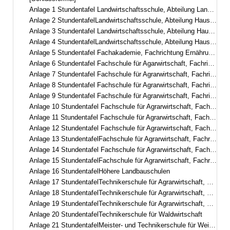
Anlage 1 Stundentafel Landwirtschaftsschule, Abteilung Landwirtschaft, dreisemestrig
Anlage 2 StundentafelLandwirtschaftsschule, Abteilung Hauswirtschaft, dreisemestrig in berufsbegleitender Teilzeitform– Fachschule für hauswirtschaftliche Betriebsführung –
Anlage 3 Stundentafel Landwirtschaftsschule, Abteilung Hauswirtschaft, zweisemestrig
Anlage 4 StundentafelLandwirtschaftsschule, Abteilung Hauswirtschaft, einsemestrig– Fachschule für Ernährung und Haushaltsführung –
Anlage 5 Stundentafel Fachakademie, Fachrichtung Ernährungs- und Versorgungsmanagement
Anlage 6 Stundentafel Fachschule für Agarwirtschaft, Fachrichtung Garten- und Landschaftsbau, zweisemestrig
Anlage 7 Stundentafel Fachschule für Agrarwirtschaft, Fachrichtung Garten- und Landschaftsbau, dreisemestrig
Anlage 8 Stundentafel Fachschule für Agrarwirtschaft, Fachrichtung Garten- und Landschaftsbau, Fachgebiet Management und Gestaltung
Anlage 9 Stundentafel Fachschule für Agrarwirtschaft, Fachrichtung Garten- und Landschaftsbau, zweisemestrig mit E-learning-Phasen
Anlage 10 Stundentafel Fachschule für Agrarwirtschaft, Fachrichtung Gartenbau, Fachgebiet Zierpflanzenbau/Management und Gestaltung
Anlage 11 Stundentafel Fachschule für Agrarwirtschaft, Fachrichtung Gartenbau, Fachgebiet Staudengärtnerei/Management und Gestaltung
Anlage 12 Stundentafel Fachschule für Agrarwirtschaft, Fachrichtung Gartenbau, Fachgebiet Gemüsebau
Anlage 13 StundentafelFachschule für Agrarwirtschaft, Fachrichtung ökologischer Landbau
Anlage 14 Stundentafel Fachschule für Agrarwirtschaft, Fachrichtung Milchwirtschaft und Molkereiwesen
Anlage 15 StundentafelFachschule für Agrarwirtschaft, Fachrichtung Milchwirtschaftliches Laborwesen
Anlage 16 StundentafelHöhere Landbauschulen
Anlage 17 StundentafelTechnikerschule für Agrarwirtschaft, Fachrichtung Landwirtschaft
Anlage 18 StundentafelTechnikerschule für Agrarwirtschaft, Fachrichtung Milchwirtschaft und Molkereiwesen
Anlage 19 StundentafelTechnikerschule für Agrarwirtschaft, Fachrichtung Ernährungs- und Versorgungsmanagement
Anlage 20 StundentafelTechnikerschule für Waldwirtschaft
Anlage 21 StundentafelMeister- und Technikerschule für Weinbau und Gartenbau, Fachrichtung Gartenbau Schwerpunkt Zierpflanzenbau und Baumschule