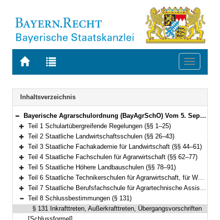
Zur
Zur
Toggle
Startseite
Trefferliste
navigati
von
der
BAYERN.RECHT
letzten
Navigation
Inhaltsverzeichnis
Suche
Bayerische Agrarschulordnung (BayAgrSchO) Vom 5. September 2019 (GVBl. S. 564) BayRS 7803-1-L (§§ 1–131)
Bereich reduzieren
Teil 1 Schulartübergreifende Regelungen (§§ 1–25)
Bereich erweitern
Teil 2 Staatliche Landwirtschaftsschulen (§§ 26–43)
Bereich erweitern
Teil 3 Staatliche Fachakademie für Landwirtschaft (§§ 44–61)
Bereich erweitern
Teil 4 Staatliche Fachschulen für Agrarwirtschaft (§§ 62–77)
Bereich erweitern
Teil 5 Staatliche Höhere Landbauschulen (§§ 78–91)
Bereich erweitern
Teil 6 Staatliche Technikerschulen für Agrarwirtschaft, für Waldwirtschaft sowie Staatliche Meister- und Technikerschule für Weinbau und Gartenbau (§§ 92–113)
Bereich erweitern
Teil 7 Staatliche Berufsfachschule für Agrartechnische Assistentinnen und Assistenten (§§ 114–130)
Bereich erweitern
Teil 8 Schlussbestimmungen (§ 131)
Bereich reduzieren
§ 131 Inkrafttreten, Außerkrafttreten, Übergangsvorschriften
[Schlussformel]