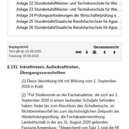
Anlage 22 StundentafelMeister- und Technikerschule für Weinbau und Gartenbau, Fachrichtung Garten- und Landschaftsbau
Anlage 23 StundentafelMeister- und Technikerschule für Weinbau und Gartenbau, Fachrichtung Weinbau und Oenologie
Anlage 24 Prüfungsanforderungen der Wirtschafterprüfung an der Meister- und Technikerschule für Weinbau und Gartenbau
Anlage 25 StundentafelStaatliche Berufsfachschule für Agrartechnische Assistentinnen und Assistenten, Fachrichtung Lebensmittel – Pflanze – Umwelt
Anlage 26 StundentafelStaatliche Berufsfachschule für Agrartechnische Assistentinnen und Assistenten, Fachrichtung Biotechnologie
Inhalt
BayAgrSchO
Gesamtansicht
Text gilt ab: 01.09.2025
Download
Drucken
Vorheriges
Nächste
Fassung: 05.09.2019
Dokument
Dokume
§ 131
Inkrafttreten, Außerkrafttreten,
Übergangsvorschriften
(1) Diese Verordnung tritt mit Wirkung vom 1. September
2019 in Kraft.
1
(2)
Für Studierende an der Fachakademie, die sich am 1.
September 2020 in einem laufenden Schuljahr befunden
haben, findet bis zum Abschluss des Schulbesuchs, im
Nichtbestehensfall bis zum nächstmöglichen Zeitpunkt der
Wiederholungsprüfung, die Fachakademieordnung
Landwirtschaft in der am 31. August 2020 geltenden
2
Fassung Anwendung.
Abweichend von Satz 1 sind die §§