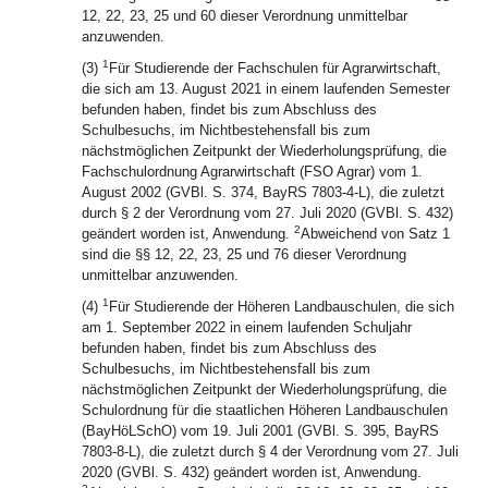
12, 22, 23, 25 und 60 dieser Verordnung unmittelbar
anzuwenden.
1
(3)
Für Studierende der Fachschulen für Agrarwirtschaft,
die sich am 13. August 2021 in einem laufenden Semester
befunden haben, findet bis zum Abschluss des
Schulbesuchs, im Nichtbestehensfall bis zum
nächstmöglichen Zeitpunkt der Wiederholungsprüfung, die
Fachschulordnung Agrarwirtschaft (FSO Agrar) vom 1.
August 2002 (GVBl. S. 374, BayRS 7803-4-L), die zuletzt
durch § 2 der Verordnung vom 27. Juli 2020 (GVBl. S. 432)
2
geändert worden ist, Anwendung.
Abweichend von Satz 1
sind die §§ 12, 22, 23, 25 und 76 dieser Verordnung
unmittelbar anzuwenden.
1
(4)
Für Studierende der Höheren Landbauschulen, die sich
am 1. September 2022 in einem laufenden Schuljahr
befunden haben, findet bis zum Abschluss des
Schulbesuchs, im Nichtbestehensfall bis zum
nächstmöglichen Zeitpunkt der Wiederholungsprüfung, die
Schulordnung für die staatlichen Höheren Landbauschulen
(BayHöLSchO) vom 19. Juli 2001 (GVBl. S. 395, BayRS
7803-8-L), die zuletzt durch § 4 der Verordnung vom 27. Juli
2020 (GVBl. S. 432) geändert worden ist, Anwendung.