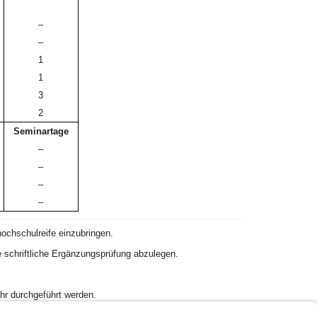
–
–
1
1
3
2
Seminartage
–
–
–
–
ochschulreife einzubringen.
 schriftliche Ergänzungsprüfung abzulegen.
hr durchgeführt werden.
keitsbildung“ können in Kombination angeboten und