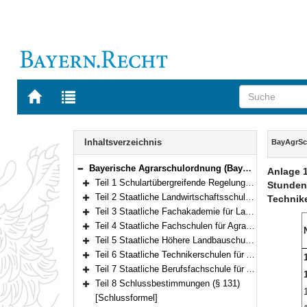
Zur
Zur
Startseite
Trefferliste
von
der
Navigation
BAYERN.RECHT
letzten
Inhalt
Inhaltsverzeichnis
BayAgrS
Suche
Bayerische Agrarschulordnung (BayAgrSchO) Vom 5. September 2019 (GVBl. S. 564) BayRS 7803-1-L (§§ 1–131)
Anlage 1
Bereich reduzieren
Teil 1 Schulartübergreifende Regelungen (§§ 1–25)
Stunden
Bereich erweitern
Teil 2 Staatliche Landwirtschaftsschulen (§§ 26–43)
Technik
Bereich erweitern
Teil 3 Staatliche Fachakademie für Landwirtschaft (§§ 44–61)
Bereich erweitern
Teil 4 Staatliche Fachschulen für Agrarwirtschaft (§§ 62–77)
Bereich erweitern
Teil 5 Staatliche Höhere Landbauschulen (§§ 78–91)
Bereich erweitern
Teil 6 Staatliche Technikerschulen für Agrarwirtschaft, für Waldwirtschaft sowie Staatliche Meister- und Technikerschule für Weinbau und Gartenbau (§§ 92–113)
1
Bereich erweitern
Teil 7 Staatliche Berufsfachschule für Agrartechnische Assistentinnen und Assistenten (§§ 114–130)
Bereich erweitern
Teil 8 Schlussbestimmungen (§ 131)
Bereich erweitern
[Schlussformel]