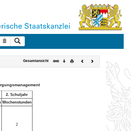
Suche ausführen
Suche zurücksetzen
Download
Drucken
Vorheriges
Nächstes
Gesamtansicht
Dokument
Dokument
rsorgungsmanagement
2. Schuljahr
n
Wochenstunden
2