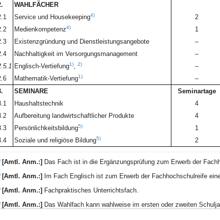
.
WAHLFÄCHER
4)
2.1
Service und Housekeeping
2
4)
2.2
Medienkompetenz
1
2.3
Existenzgründung und Dienstleistungsangebote
–
2.4
Nachhaltigkeit im Versorgungsmanagement
–
1)
2)
2.5.1
Englisch-Vertiefung
,
–
1)
2.6
Mathematik-Vertiefung
–
.
SEMINARE
Seminartage
3.1
Haushaltstechnik
4
3.2
Aufbereitung landwirtschaftlicher Produkte
4
5)
3.3
Persönlichkeitsbildung
1
5)
3.4
Soziale und religiöse Bildung
2
)
[Amtl. Anm.:]
Das Fach ist in die Ergänzungsprüfung zum Erwerb der Fachh
)
[Amtl. Anm.:]
Im Fach Englisch ist zum Erwerb der Fachhochschulreife eine
)
[Amtl. Anm.:]
Fachpraktisches Unterrichtsfach.
)
[Amtl. Anm.:]
Das Wahlfach kann wahlweise im ersten oder zweiten Schulja
)
[Amtl. Anm.:]
Die Seminare „Soziale und religiöse Bildung“ und „Persönlich