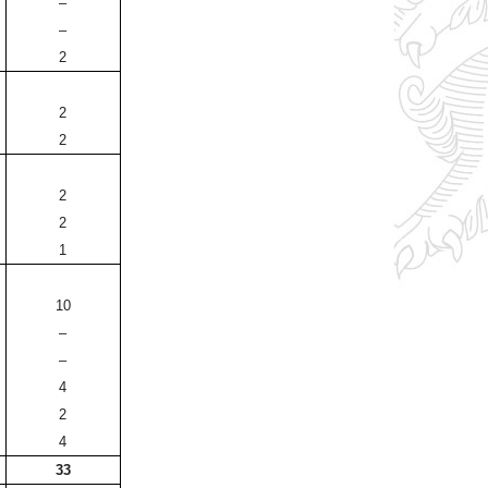
–
–
2
2
2
2
2
1
10
–
–
4
2
4
33