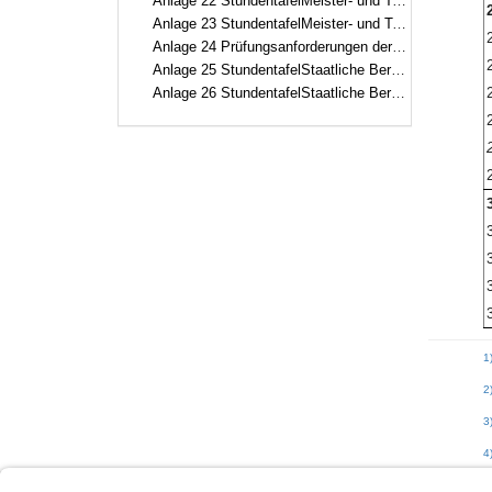
Anlage 22 StundentafelMeister- und Technikerschule für Weinbau und Gartenbau, Fachrichtung Garten- und Landschaftsbau
2
Anlage 23 StundentafelMeister- und Technikerschule für Weinbau und Gartenbau, Fachrichtung Weinbau und Oenologie
Anlage 24 Prüfungsanforderungen der Wirtschafterprüfung an der Meister- und Technikerschule für Weinbau und Gartenbau
Anlage 25 StundentafelStaatliche Berufsfachschule für Agrartechnische Assistentinnen und Assistenten, Fachrichtung Lebensmittel – Pflanze – Umwelt
Anlage 26 StundentafelStaatliche Berufsfachschule für Agrartechnische Assistentinnen und Assistenten, Fachrichtung Biotechnologie
3
1
2
3
4
5