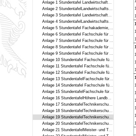
Anlage 1 Stundentafel Landwirtschaftsschule, Abteilung Landwirtschaft, dreisemestrig
Anlage 2 StundentafelLandwirtschaftsschule, Abteilung Hauswirtschaft, dreisemestrig in berufsbegleitender Teilzeitform– Fachschule für hauswirtschaftliche Betriebsführung –
Anlage 3 Stundentafel Landwirtschaftsschule, Abteilung Hauswirtschaft, zweisemestrig
Anlage 4 StundentafelLandwirtschaftsschule, Abteilung Hauswirtschaft, einsemestrig– Fachschule für Ernährung und Haushaltsführung –
Anlage 5 Stundentafel Fachakademie, Fachrichtung Ernährungs- und Versorgungsmanagement
Anlage 6 Stundentafel Fachschule für Agarwirtschaft, Fachrichtung Garten- und Landschaftsbau, zweisemestrig
Anlage 7 Stundentafel Fachschule für Agrarwirtschaft, Fachrichtung Garten- und Landschaftsbau, dreisemestrig
Anlage 8 Stundentafel Fachschule für Agrarwirtschaft, Fachrichtung Garten- und Landschaftsbau, Fachgebiet Management und Gestaltung
Anlage 9 Stundentafel Fachschule für Agrarwirtschaft, Fachrichtung Garten- und Landschaftsbau, zweisemestrig mit E-learning-Phasen
Anlage 10 Stundentafel Fachschule für Agrarwirtschaft, Fachrichtung Gartenbau, Fachgebiet Zierpflanzenbau/Management und Gestaltung
Anlage 11 Stundentafel Fachschule für Agrarwirtschaft, Fachrichtung Gartenbau, Fachgebiet Staudengärtnerei/Management und Gestaltung
Anlage 12 Stundentafel Fachschule für Agrarwirtschaft, Fachrichtung Gartenbau, Fachgebiet Gemüsebau
Anlage 13 StundentafelFachschule für Agrarwirtschaft, Fachrichtung ökologischer Landbau
Anlage 14 Stundentafel Fachschule für Agrarwirtschaft, Fachrichtung Milchwirtschaft und Molkereiwesen
Anlage 15 StundentafelFachschule für Agrarwirtschaft, Fachrichtung Milchwirtschaftliches Laborwesen
Anlage 16 StundentafelHöhere Landbauschulen
Anlage 17 StundentafelTechnikerschule für Agrarwirtschaft, Fachrichtung Landwirtschaft
Anlage 18 StundentafelTechnikerschule für Agrarwirtschaft, Fachrichtung Milchwirtschaft und Molkereiwesen
Anlage 19 StundentafelTechnikerschule für Agrarwirtschaft, Fachrichtung Ernährungs- und Versorgungsmanagement
Anlage 20 StundentafelTechnikerschule für Waldwirtschaft
Anlage 21 StundentafelMeister- und Technikerschule für Weinbau und Gartenbau, Fachrichtung Gartenbau Schwerpunkt Zierpflanzenbau und Baumschule