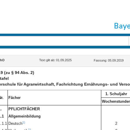
chO
Text gilt ab: 01.09.2025
Fassung: 05.09.2019
9 (zu § 94 Abs. 2)
tafel
erschule für Agrarwirtschaft, Fachrichtung Ernährungs- und Ve
1. Schuljahr
Nr.
Fächer
Wochenstunde
.
PFLICHTFÄCHER
1.1
Allgemeinbildung
1)
1.1.1
Deutsch
2
1)