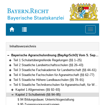
Zur
Zur
Toggle
Startseite
Trefferliste
navigati
von
der
BAYERN.RECHT
letzten
Navigation
Inhaltsverzeichnis
Suche
Bayerische Agrarschulordnung (BayAgrSchO) Vom 5. September 2019 (GVBl. S. 564) BayRS 7803-1-L (§§ 1–131)
Bereich reduzieren
Teil 1 Schulartübergreifende Regelungen (§§ 1–25)
Bereich erweitern
Teil 2 Staatliche Landwirtschaftsschulen (§§ 26–43)
Bereich erweitern
Teil 3 Staatliche Fachakademie für Landwirtschaft (§§ 44–61)
Bereich erweitern
Teil 4 Staatliche Fachschulen für Agrarwirtschaft (§§ 62–77)
Bereich erweitern
Teil 5 Staatliche Höhere Landbauschulen (§§ 78–91)
Bereich erweitern
Teil 6 Staatliche Technikerschulen für Agrarwirtschaft, für Waldwirtschaft sowie Staatliche Meister- und Technikerschule für Weinbau und Gartenbau (§§ 92–113)
Bereich reduzieren
Kapitel 1 Allgemeines (§§ 92–93)
Bereich erweitern
Kapitel 2 Schulbetrieb (§§ 94–95)
Bereich reduzieren
§ 94 Bildungsdauer, Unterrichtsgestaltung
§ 95 Zugangsvoraussetzungen