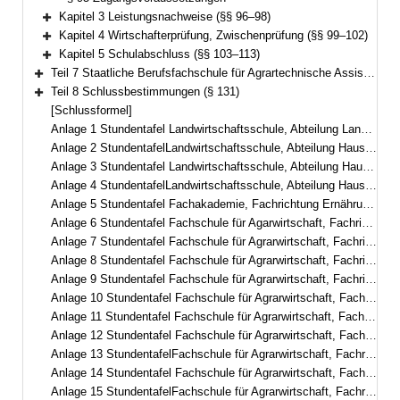
Kapitel 3 Leistungsnachweise (§§ 96–98)
Bereich erweitern
Kapitel 4 Wirtschafterprüfung, Zwischenprüfung (§§ 99–102)
Bereich erweitern
Kapitel 5 Schulabschluss (§§ 103–113)
Bereich erweitern
Teil 7 Staatliche Berufsfachschule für Agrartechnische Assistentinnen und Assistenten (§§ 114–130)
Bereich erweitern
Teil 8 Schlussbestimmungen (§ 131)
Bereich erweitern
[Schlussformel]
Anlage 1 Stundentafel Landwirtschaftsschule, Abteilung Landwirtschaft, dreisemestrig
Anlage 2 StundentafelLandwirtschaftsschule, Abteilung Hauswirtschaft, dreisemestrig in berufsbegleitender Teilzeitform– Fachschule für hauswirtschaftliche Betriebsführung –
Anlage 3 Stundentafel Landwirtschaftsschule, Abteilung Hauswirtschaft, zweisemestrig
Anlage 4 StundentafelLandwirtschaftsschule, Abteilung Hauswirtschaft, einsemestrig– Fachschule für Ernährung und Haushaltsführung –
Anlage 5 Stundentafel Fachakademie, Fachrichtung Ernährungs- und Versorgungsmanagement
Anlage 6 Stundentafel Fachschule für Agarwirtschaft, Fachrichtung Garten- und Landschaftsbau, zweisemestrig
Anlage 7 Stundentafel Fachschule für Agrarwirtschaft, Fachrichtung Garten- und Landschaftsbau, dreisemestrig
Anlage 8 Stundentafel Fachschule für Agrarwirtschaft, Fachrichtung Garten- und Landschaftsbau, Fachgebiet Management und Gestaltung
Anlage 9 Stundentafel Fachschule für Agrarwirtschaft, Fachrichtung Garten- und Landschaftsbau, zweisemestrig mit E-learning-Phasen
Anlage 10 Stundentafel Fachschule für Agrarwirtschaft, Fachrichtung Gartenbau, Fachgebiet Zierpflanzenbau/Management und Gestaltung
Anlage 11 Stundentafel Fachschule für Agrarwirtschaft, Fachrichtung Gartenbau, Fachgebiet Staudengärtnerei/Management und Gestaltung
Anlage 12 Stundentafel Fachschule für Agrarwirtschaft, Fachrichtung Gartenbau, Fachgebiet Gemüsebau
Anlage 13 StundentafelFachschule für Agrarwirtschaft, Fachrichtung ökologischer Landbau
Anlage 14 Stundentafel Fachschule für Agrarwirtschaft, Fachrichtung Milchwirtschaft und Molkereiwesen
Anlage 15 StundentafelFachschule für Agrarwirtschaft, Fachrichtung Milchwirtschaftliches Laborwesen