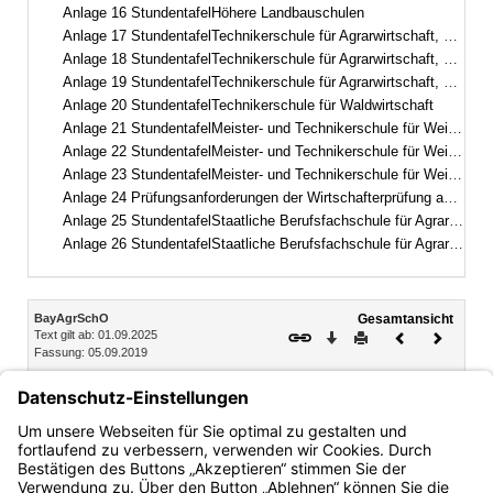
Anlage 16 StundentafelHöhere Landbauschulen
Anlage 17 StundentafelTechnikerschule für Agrarwirtschaft, Fachrichtung Landwirtschaft
Anlage 18 StundentafelTechnikerschule für Agrarwirtschaft, Fachrichtung Milchwirtschaft und Molkereiwesen
Anlage 19 StundentafelTechnikerschule für Agrarwirtschaft, Fachrichtung Ernährungs- und Versorgungsmanagement
Anlage 20 StundentafelTechnikerschule für Waldwirtschaft
Anlage 21 StundentafelMeister- und Technikerschule für Weinbau und Gartenbau, Fachrichtung Gartenbau Schwerpunkt Zierpflanzenbau und Baumschule
Anlage 22 StundentafelMeister- und Technikerschule für Weinbau und Gartenbau, Fachrichtung Garten- und Landschaftsbau
Anlage 23 StundentafelMeister- und Technikerschule für Weinbau und Gartenbau, Fachrichtung Weinbau und Oenologie
Anlage 24 Prüfungsanforderungen der Wirtschafterprüfung an der Meister- und Technikerschule für Weinbau und Gartenbau
Anlage 25 StundentafelStaatliche Berufsfachschule für Agrartechnische Assistentinnen und Assistenten, Fachrichtung Lebensmittel – Pflanze – Umwelt
Anlage 26 StundentafelStaatliche Berufsfachschule für Agrartechnische Assistentinnen und Assistenten, Fachrichtung Biotechnologie
Inhalt
BayAgrSchO
Gesamtansicht
Text gilt ab: 01.09.2025
Download
Drucken
Vorheriges
Nächste
Fassung: 05.09.2019
Dokument
Dokume
Kapitel 2 Schulbetrieb
§ 94 Bildungsdauer, Unterrichtsgestaltung
§ 95 Zugangsvoraussetzungen