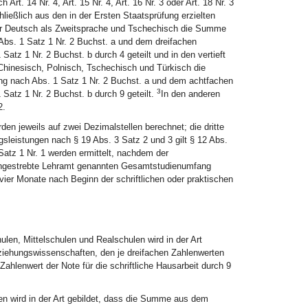
t. 14 Nr. 4, Art. 15 Nr. 4, Art. 16 Nr. 3 oder Art. 18 Nr. 3
ießlich aus den in der Ersten Staatsprüfung erzielten
er Deutsch als Zweitsprache und Tschechisch die Summe
Abs. 1 Satz 1 Nr. 2 Buchst. a und dem dreifachen
Satz 1 Nr. 2 Buchst. b durch 4 geteilt und in den vertieft
hinesisch, Polnisch, Tschechisch und Türkisch die
ng nach Abs. 1 Satz 1 Nr. 2 Buchst. a und dem achtfachen
3
 Satz 1 Nr. 2 Buchst. b durch 9 geteilt.
In den anderen
2.
en jeweils auf zwei Dezimalstellen berechnet; die dritte
gsleistungen nach § 19 Abs. 3 Satz 2 und 3 gilt § 12 Abs.
Satz 1 Nr. 1 werden ermittelt, nachdem der
s angestrebte Lehramt genannten Gesamtstudienumfang
ier Monate nach Beginn der schriftlichen oder praktischen
len, Mittelschulen und Realschulen wird in der Art
iehungswissenschaften, den je dreifachen Zahlenwerten
hlenwert der Note für die schriftliche Hausarbeit durch 9
n wird in der Art gebildet, dass die Summe aus dem