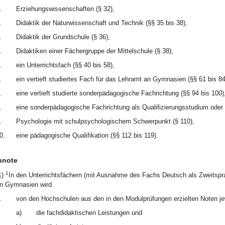
.
Erziehungswissenschaften (§ 32),
.
Didaktik der Naturwissenschaft und Technik (§§ 35 bis 38),
.
Didaktik der Grundschule (§ 36),
.
Didaktiken einer Fächergruppe der Mittelschule (§ 38),
.
ein Unterrichtsfach (§§ 40 bis 58),
.
ein vertieft studiertes Fach für das Lehramt an Gymnasien (§§ 61 bis 84
.
eine vertieft studierte sonderpädagogische Fachrichtung (§§ 94 bis 100)
.
eine sonderpädagogische Fachrichtung als Qualifizierungsstudium oder 
.
Psychologie mit schulpsychologischem Schwerpunkt (§ 110),
0.
eine pädagogische Qualifikation (§§ 112 bis 119).
hnote
1
1)
In den Unterrichtsfächern (mit Ausnahme des Fachs Deutsch als Zweitsprac
n Gymnasien wird
.
von den Hochschulen aus den in den Modulprüfungen erzielten Noten jew
a)
die fachdidaktischen Leistungen und