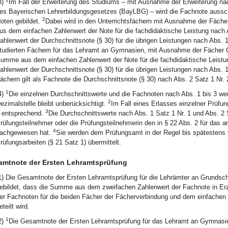
3)
Im Fall der Erweiterung des Studiums – mit Ausnahme der Erweiterung nach Ar
es Bayerischen Lehrerbildungsgesetzes (BayLBG) – wird die Fachnote ausschl
2
oten gebildet.
Dabei wird in den Unterrichtsfächern mit Ausnahme der Fäch
us dem einfachen Zahlenwert der Note für die fachdidaktische Leistung nach 
ahlenwert der Durchschnittsnote (§ 30) für die übrigen Leistungen nach Abs. 1 
tudierten Fächern für das Lehramt an Gymnasien, mit Ausnahme der Fächer C
umme aus dem einfachen Zahlenwert der Note für die fachdidaktische Leistu
ahlenwert der Durchschnittsnote (§ 30) für die übrigen Leistungen nach Abs. 1
ächern gilt als Fachnote die Durchschnittsnote (§ 30) nach Abs. 2 Satz 1 Nr. 
1
4)
Die einzelnen Durchschnittswerte und die Fachnoten nach Abs. 1 bis 3 werd
2
ezimalstelle bleibt unberücksichtigt.
Im Fall eines Erlasses einzelner Prüfun
3
 entsprechend.
Die Durchschnittswerte nach Abs. 1 Satz 1 Nr. 1 und Abs. 2 
rüfungsteilnehmer oder die Prüfungsteilnehmerin den in § 22 Abs. 2 für da
4
achgewiesen hat.
Sie werden dem Prüfungsamt in der Regel bis spätestens v
rüfungsarbeiten (§ 21 Satz 1) übermittelt.
mtnote der Ersten Lehramtsprüfung
1) Die Gesamtnote der Ersten Lehramtsprüfung für die Lehrämter an Grundschu
ebildet, dass die Summe aus dem zweifachen Zahlenwert der Fachnote in Erz
er Fachnoten für die beiden Fächer der Fächerverbindung und dem einfachen Za
eteilt wird.
1
2)
Die Gesamtnote der Ersten Lehramtsprüfung für das Lehramt an Gymnasie