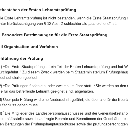
tbestehen der Ersten Lehramtsprüfung
ie Erste Lehramtsprüfung ist nicht bestanden, wenn die Erste Staatsprüfung n
nter Berücksichtigung von § 12 Abs. 2 schlechter als „ausreichend“ ist.
II Besondere Bestimmungen für die Erste Staatsprüfung
eil Organisation und Verfahren
hführung der Prüfung
1
1)
Die Erste Staatsprüfung ist ein Teil der Ersten Lehramtsprüfung und hat 
3
urchgeführt.
Zu diesem Zweck werden beim Staatsministerium Prüfungshaup
ochschulorten gebildet.
1
2
2)
Die Prüfungen finden ein- oder zweimal im Jahr statt.
Sie werden an den 
ie für das betreffende Lehramt geeignet sind, abgehalten.
3) Über jede Prüfung wird eine Niederschrift geführt, die über alle für die B
ufschluss geben muss.
1
4)
Die Mitglieder des Landespersonalausschusses und der Generalsekretär oder
eschäftsstelle sowie beauftragte Beamte und Beamtinnen der Geschäftsstell
en Beratungen der Prüfungshauptausschüsse sowie der prüfungsberechtigte