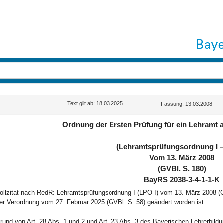
Text gilt ab: 18.03.2025
Fassung: 13.03.2008
Ordnung der Ersten Prüfung für ein Lehramt a
(Lehramtsprüfungsordnung I –
Vom 13. März 2008
(GVBl. S. 180)
BayRS 2038-3-4-1-1-K
ollzitat nach RedR: Lehramtsprüfungsordnung I (LPO I) vom 13. März 2008 (G
er Verordnung vom 27. Februar 2025 (GVBl. S. 58) geändert worden ist
rund von Art. 28 Abs. 1 und 2 und Art. 23 Abs. 3 des Bayerischen Lehrerbil