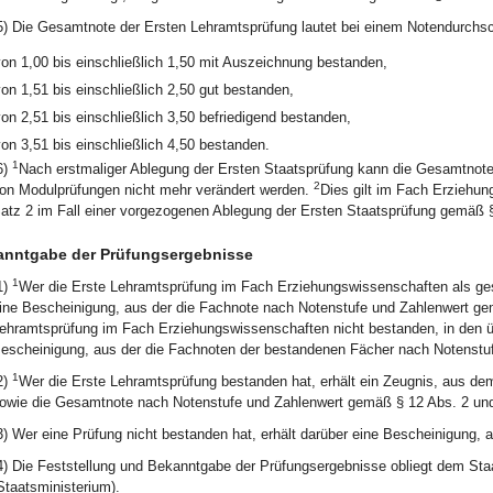
5) Die Gesamtnote der Ersten Lehramtsprüfung lautet bei einem Notendurchsc
von
1,00 bis einschließlich 1,50
mit Auszeichnung bestanden,
von
1,51 bis einschließlich 2,50
gut bestanden,
von
2,51 bis einschließlich 3,50
befriedigend bestanden,
von
3,51 bis einschließlich 4,50
bestanden.
1
6)
Nach erstmaliger Ablegung der Ersten Staatsprüfung kann die Gesamtnot
2
on Modulprüfungen nicht mehr verändert werden.
Dies gilt im Fach Erziehun
atz 2 im Fall einer vorgezogenen Ablegung der Ersten Staatsprüfung gemäß §
anntgabe der Prüfungsergebnisse
1
1)
Wer die Erste Lehramtsprüfung im Fach Erziehungswissenschaften als geso
ine Bescheinigung, aus der die Fachnote nach Notenstufe und Zahlenwert ge
ehramtsprüfung im Fach Erziehungswissenschaften nicht bestanden, in den üb
escheinigung, aus der die Fachnoten der bestandenen Fächer nach Notenstuf
1
2)
Wer die Erste Lehramtsprüfung bestanden hat, erhält ein Zeugnis, aus dem 
owie die Gesamtnote nach Notenstufe und Zahlenwert gemäß § 12 Abs. 2 und
3) Wer eine Prüfung nicht bestanden hat, erhält darüber eine Bescheinigung, 
4) Die Feststellung und Bekanntgabe der Prüfungsergebnisse obliegt dem Staa
Staatsministerium).