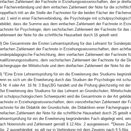
infachen Zahlenwert der Fachnote in Erziehungswissenschaften, den je dreif
er Fächerverbindung und dem einfachen Zahlenwert der Note für die schriftlich
oppelfach tritt an die Stelle der Fachnoten für die beiden Fächer der Fächer
atz 1 wird in einer Fächerverbindung, die Psychologie mit schulpsychologisc
ebildet, dass die Summe aus dem einfachen Zahlenwert der Fachnote in Erz
achnote für Psychologie, dem sechsfachen Zahlenwert der Fachnote für das
ahlenwert der Note für die schriftliche Hausarbeit durch 16 geteilt wird.
3) Die Gesamtnote der Ersten Lehramtsprüfung für das Lehramt für Sonderpäd
ierfachen Zahlenwert der Fachnote in Erziehungswissenschaften, dem achtfach
onderpädagogische Fachrichtung, dem vierfachen Zahlenwert der Fachnote fü
ualifizierungsstudiums, dem sechsfachen Zahlenwert der Fachnote für die Did
ächergruppe der Mittelschule und dem dreifachen Zahlenwert der Note für die sc
1
4)
Eine Erste Lehramtsprüfung für ein die Erweiterung des Studiums begründ
enn es sich um die Erweiterung durch das Studium der Psychologie mit schu
5 Nr. 4 oder Art. 16 Nr. 3 BayLBG handelt und die Prüfung gleichzeitig mit de
Bei Erweiterung des Studiums für das Lehramt an Grundschulen, Mittelschul
it schulpsychologischem Schwerpunkt wird die Gesamtnote in der Art gebil
achnote in Erziehungswissenschaften, dem vierzehnfachen Zahlenwert der F
achnote für die Didaktik der Grundschule, die Didaktiken einer Fächergruppe
reifachen Zahlenwert der Note für die schriftliche Hausarbeit durch 25 geteilt 
ehramtsprüfung für ein die Erweiterung begründendes Fach abgelegt wird, wir
4
ach Notenstufe und Zahlenwert gemäß § 12 Abs. 2 ausgewiesen.
Dieses Zeu
bs. 2 ausgehändigt; es gilt nur in Verbindung mit dem Zeugnis nach § 5 Abs. 