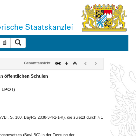
Suche ausführen
Suche zurücksetzen
Download
Drucken
Vorheriges
Nächstes
Gesamtansicht
Dokument
Dokument
(inaktiv)
(inaktiv)
n öffentlichen Schulen
 LPO I)
VBl. S. 180, BayRS 2038-3-4-1-1-K), die zuletzt durch § 1
dungsgesetzes (BayLBG) in der Fassung der