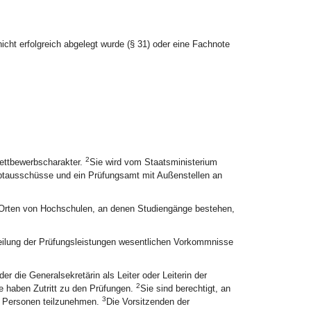
icht erfolgreich abgelegt wurde (§ 31) oder eine Fachnote
2
Wettbewerbscharakter.
Sie wird vom Staatsministerium
tausschüsse und ein Prüfungsamt mit Außenstellen an
Orten von Hochschulen, an denen Studiengänge bestehen,
eurteilung der Prüfungsleistungen wesentlichen Vorkommnisse
 die Generalsekretärin als Leiter oder Leiterin der
2
e haben Zutritt zu den Prüfungen.
Sie sind berechtigt, an
3
n Personen teilzunehmen.
Die Vorsitzenden der