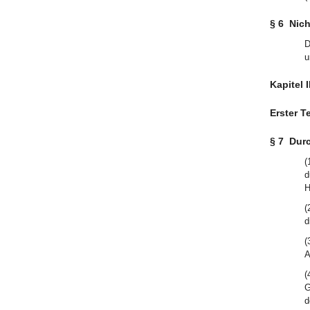
§ 6
Nich
D
u
Kapitel 
Erster T
§ 7
Durc
(
d
H
(
d
(
A
(
G
d