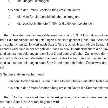
b)
die übrigen Leistungen,
.
aus den in der Ersten Staatsprüfung erzielten Noten
a)
die Note für die fachdidaktische Leistung und
b)
die Durchschnittsnote (§ 30) für die übrigen Leistungen
2
rmittelt.
Aus dem vierfachen Zahlenwert nach Satz 1 Nr. 1 Buchst. a und de
3
ird für die fachdidaktischen Leistungen eine Note gebildet (Teiler 10).
Aus de
em sechsfachen Zahlenwert nach Satz 1 Nr. 2 Buchst. b wird für die übrigen Le
achnote wird dann in der Art gebildet, dass in den Unterrichtsfächern die Su
achdidaktischen Leistungen nach Satz 2 und dem dreifachen Zahlenwert der No
ird und in den vertieft studierten Fächern für das Lehramt an Gymnasien di
achdidaktischen Leistungen nach Satz 2 und dem achtfachen Zahlenwert der No
ird.
1
2)
In den anderen Fächern wird
.
von den Hochschulen aus den in den Modulprüfungen erzielten Noten ein
.
aus den in der Ersten Staatsprüfung erzielten Noten die Durchschnittsno
2
rmittelt.
Die Fachnote wird dann in der Art gebildet, dass die Summe aus d
ert nach Satz 1 Nr. 2 durch 10 geteilt wird.
1