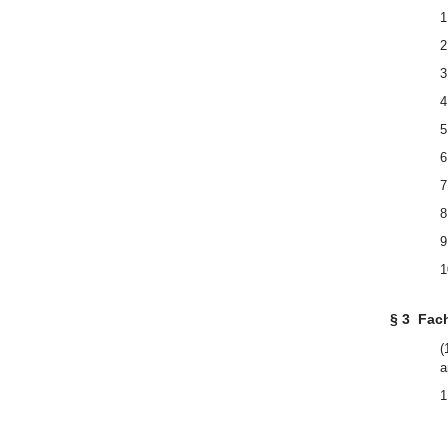
1
2
3
4
5
6
7
8
9
1
§ 3
Fac
(
a
1