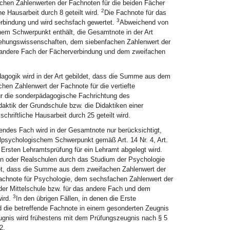
achen Zahlenwerten der Fachnoten für die beiden Fächer
2
e Hausarbeit durch 8 geteilt wird.
Die Fachnote für das
3
verbindung und wird sechsfach gewertet.
Abweichend von
hem Schwerpunkt enthält, die Gesamtnote in der Art
iehungswissenschaften, dem siebenfachen Zahlenwert der
 andere Fach der Fächerverbindung und dem zweifachen
agogik wird in der Art gebildet, dass die Summe aus dem
en Zahlenwert der Fachnote für die vertiefte
r die sonderpädagogische Fachrichtung des
aktik der Grundschule bzw. die Didaktiken einer
hriftliche Hausarbeit durch 25 geteilt wird.
endes Fach wird in der Gesamtnote nur berücksichtigt,
lpsychologischem Schwerpunkt gemäß Art. 14 Nr. 4, Art.
r Ersten Lehramtsprüfung für ein Lehramt abgelegt wird.
en oder Realschulen durch das Studium der Psychologie
det, dass die Summe aus dem zweifachen Zahlenwert der
achnote für Psychologie, dem sechsfachen Zahlenwert der
 der Mittelschule bzw. für das andere Fach und dem
3
wird.
In den übrigen Fällen, in denen die Erste
d die betreffende Fachnote in einem gesonderten Zeugnis
gnis wird frühestens mit dem Prüfungszeugnis nach § 5
2.