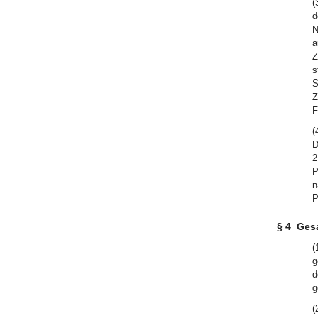
(
d
N
a
Z
s
S
Z
F
(
D
2
P
n
P
§ 4
Gesa
(
g
d
g
(