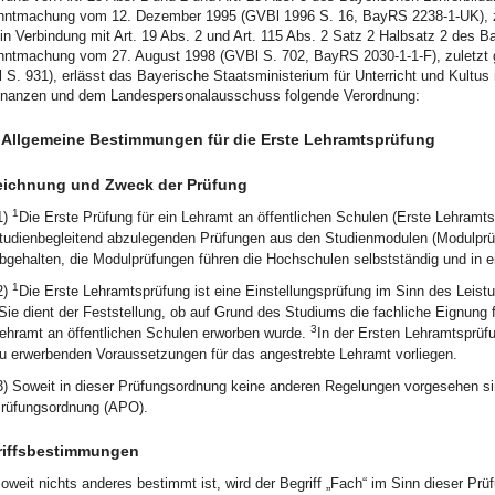
ntmachung vom 12. Dezember 1995 (GVBl 1996 S. 16, BayRS 2238-1-UK), zul
 in Verbindung mit Art. 19 Abs. 2 und Art. 115 Abs. 2 Satz 2 Halbsatz 2 de
ntmachung vom 27. August 1998 (GVBl S. 702, BayRS 2030-1-1-F), zuletzt
 S. 931), erlässt das Bayerische Staatsministerium für Unterricht und Kult
inanzen und dem Landespersonalausschuss folgende Verordnung:
I Allgemeine Bestimmungen für die Erste Lehramtsprüfung
eichnung und Zweck der Prüfung
1
1)
Die Erste Prüfung für ein Lehramt an öffentlichen Schulen (Erste Lehramt
tudienbegleitend abzulegenden Prüfungen aus den Studienmodulen (Modulpr
bgehalten, die Modulprüfungen führen die Hochschulen selbstständig und in e
1
2)
Die Erste Lehramtsprüfung ist eine Einstellungsprüfung im Sinn des Lei
Sie dient der Feststellung, ob auf Grund des Studiums die fachliche Eignung fü
3
ehramt an öffentlichen Schulen erworben wurde.
In der Ersten Lehramtsprüf
u erwerbenden Voraussetzungen für das angestrebte Lehramt vorliegen.
3) Soweit in dieser Prüfungsordnung keine anderen Regelungen vorgesehen s
rüfungsordnung (APO).
riffsbestimmungen
oweit nichts anderes bestimmt ist, wird der Begriff „Fach“ im Sinn dieser Pr