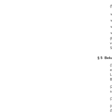
(
(
v
S
§ 5
Bek
(
e
L
B
(
s
(
(
(