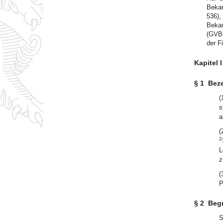
Bekan
536),
Bekan
(GVBl
der F
Kapitel 
§ 1
Bez
(
s
a
(
2
L
z
(
P
§ 2
Beg
S