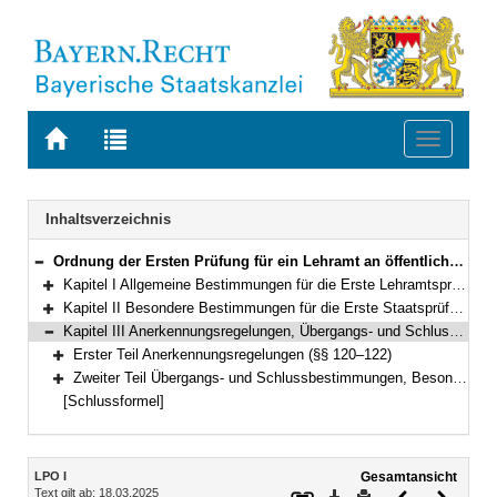
Zur
Zur
Toggle
Startseite
Trefferliste
navigati
von
der
BAYERN.RECHT
letzten
Navigation
Inhaltsverzeichnis
Suche
Ordnung der Ersten Prüfung für ein Lehramt an öffentlichen Schulen (Lehramtsprüfungsordnung I – LPO I) Vom 13. März 2008 (GVBl. S. 180) BayRS 2038-3-4-1-1-K (§§ 1–127)
Bereich reduzieren
Kapitel I Allgemeine Bestimmungen für die Erste Lehramtsprüfung (§§ 1–6)
Bereich erweitern
Kapitel II Besondere Bestimmungen für die Erste Staatsprüfung (§§ 7–119)
Bereich erweitern
Kapitel III Anerkennungsregelungen, Übergangs- und Schlussbestimmungen, Besondere Bestimmungen anlässlich der COVID-19-Pandemie (§§ 120–127)
Bereich reduzieren
Erster Teil Anerkennungsregelungen (§§ 120–122)
Bereich erweitern
Zweiter Teil Übergangs- und Schlussbestimmungen, Besondere Bestimmungen anlässlich der COVID-19-Pandemie (§§ 123–127)
Bereich erweitern
[Schlussformel]
Inhalt
LPO I
Gesamtansicht
Text gilt ab: 18.03.2025
Download
Drucken
Vorheriges
Nächste