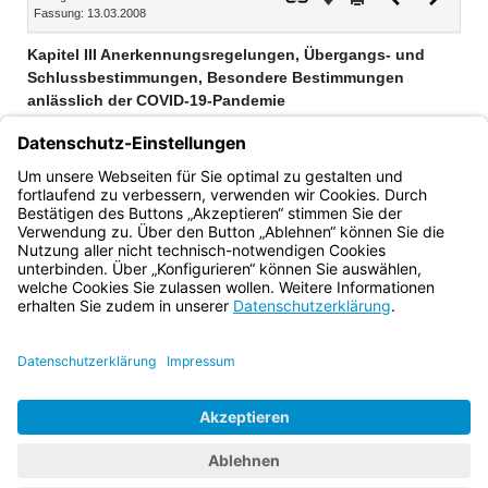
Fassung: 13.03.2008
Dokument
Dokume
Kapitel III Anerkennungsregelungen, Übergangs- und
Schlussbestimmungen, Besondere Bestimmungen
anlässlich der COVID-19-Pandemie
Erster Teil Anerkennungsregelungen (§§ 120–122)
Zweiter Teil Übergangs- und Schlussbestimmungen, Besondere
Bestimmungen anlässlich der COVID-19-Pandemie (§§ 123–
127)
Bayern.de
BayernPortal
Datenschutz
Impressum
Barrierefreiheit
Hilfe
Kontakt