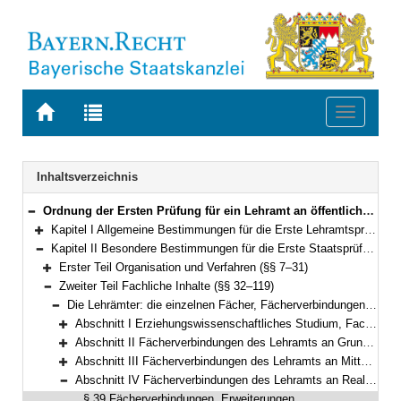
Zur
Zur
Toggle
Startseite
Trefferliste
navigati
von
der
BAYERN.RECHT
letzten
Navigation
Inhaltsverzeichnis
Suche
Ordnung der Ersten Prüfung für ein Lehramt an öffentlichen Schulen (Lehramtsprüfungsordnung I – LPO I) Vom 13. März 2008 (GVBl. S. 180) BayRS 2038-3-4-1-1-K (§§ 1–127)
Bereich reduzieren
Kapitel I Allgemeine Bestimmungen für die Erste Lehramtsprüfung (§§ 1–6)
Bereich erweitern
Kapitel II Besondere Bestimmungen für die Erste Staatsprüfung (§§ 7–119)
Bereich reduzieren
Erster Teil Organisation und Verfahren (§§ 7–31)
Bereich erweitern
Zweiter Teil Fachliche Inhalte (§§ 32–119)
Bereich reduzieren
Die Lehrämter: die einzelnen Fächer, Fächerverbindungen, Erweiterungen des Studiums (§§ 32–119)
Bereich reduzieren
Abschnitt I Erziehungswissenschaftliches Studium, Fachdidaktik, Praktika (§§ 32–34)
Bereich erweitern
Abschnitt II Fächerverbindungen des Lehramts an Grundschulen; Studium der Didaktik der Grundschule (§§ 35–36)
Bereich erweitern
Abschnitt III Fächerverbindungen des Lehramts an Mittelschulen; Studium der Didaktiken einer Fächergruppe der Mittelschule einschließlich der fachwissenschaftlichen Grundlagen (§§ 37–38)
Bereich erweitern
Abschnitt IV Fächerverbindungen des Lehramts an Realschulen; Studium der Unterrichtsfächer für die Lehrämter an Grundschulen, Mittelschulen, Realschulen, beruflichen Schulen und für Sonderpädagogik (§§ 39–58)
Bereich reduzieren
§ 39 Fächerverbindungen, Erweiterungen