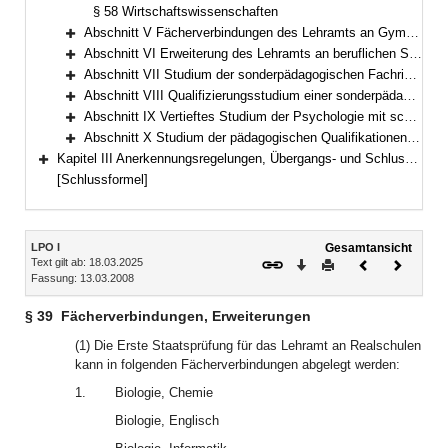
§ 58 Wirtschaftswissenschaften
Abschnitt V Fächerverbindungen des Lehramts an Gymnasien; vertieftes Studium der Fächer (§§ 59–84)
Bereich erweitern
Abschnitt VI Erweiterung des Lehramts an beruflichen Schulen (§§ 85–89)
Bereich erweitern
Abschnitt VII Studium der sonderpädagogischen Fachrichtungen; Fächerverbindungen des Lehramts für Sonderpädagogik (§§ 90–100)
Bereich erweitern
Abschnitt VIII Qualifizierungsstudium einer sonderpädagogischen Fachrichtung Studium der sonderpädagogischen Qualifikationen (§§ 101 bis 109) (§§ 101–109)
Bereich erweitern
Abschnitt IX Vertieftes Studium der Psychologie mit schulpsychologischem Schwerpunkt (§ 110)
Bereich erweitern
Abschnitt X Studium der pädagogischen Qualifikationen (§§ 111–119)
Bereich erweitern
Kapitel III Anerkennungsregelungen, Übergangs- und Schlussbestimmungen, Besondere Bestimmungen anlässlich der COVID-19-Pandemie (§§ 120–127)
Bereich erweitern
[Schlussformel]
Inhalt
LPO I
Gesamtansicht
Text gilt ab: 18.03.2025
Download
Drucken
Vorheriges
Nächste
Fassung: 13.03.2008
Dokument
Dokume
§ 39
Fächerverbindungen, Erweiterungen
(1) Die Erste Staatsprüfung für das Lehramt an Realschulen
kann in folgenden Fächerverbindungen abgelegt werden:
1.
Biologie, Chemie
Biologie, Englisch