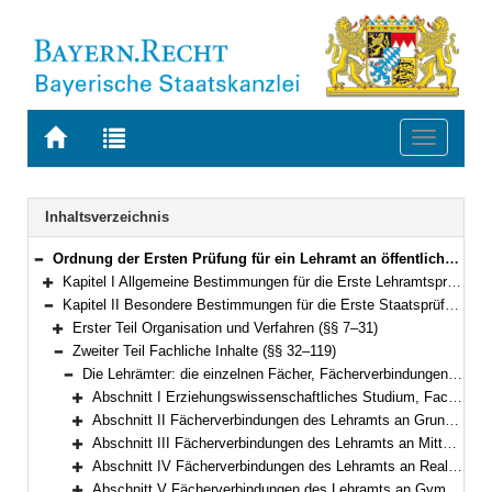
Zur
Zur
Toggle
Startseite
Trefferliste
navigati
von
der
BAYERN.RECHT
letzten
Navigation
Inhaltsverzeichnis
Suche
Ordnung der Ersten Prüfung für ein Lehramt an öffentlichen Schulen (Lehramtsprüfungsordnung I – LPO I) Vom 13. März 2008 (GVBl. S. 180) BayRS 2038-3-4-1-1-K (§§ 1–127)
Bereich reduzieren
Kapitel I Allgemeine Bestimmungen für die Erste Lehramtsprüfung (§§ 1–6)
Bereich erweitern
Kapitel II Besondere Bestimmungen für die Erste Staatsprüfung (§§ 7–119)
Bereich reduzieren
Erster Teil Organisation und Verfahren (§§ 7–31)
Bereich erweitern
Zweiter Teil Fachliche Inhalte (§§ 32–119)
Bereich reduzieren
Die Lehrämter: die einzelnen Fächer, Fächerverbindungen, Erweiterungen des Studiums (§§ 32–119)
Bereich reduzieren
Abschnitt I Erziehungswissenschaftliches Studium, Fachdidaktik, Praktika (§§ 32–34)
Bereich erweitern
Abschnitt II Fächerverbindungen des Lehramts an Grundschulen; Studium der Didaktik der Grundschule (§§ 35–36)
Bereich erweitern
Abschnitt III Fächerverbindungen des Lehramts an Mittelschulen; Studium der Didaktiken einer Fächergruppe der Mittelschule einschließlich der fachwissenschaftlichen Grundlagen (§§ 37–38)
Bereich erweitern
Abschnitt IV Fächerverbindungen des Lehramts an Realschulen; Studium der Unterrichtsfächer für die Lehrämter an Grundschulen, Mittelschulen, Realschulen, beruflichen Schulen und für Sonderpädagogik (§§ 39–58)
Bereich erweitern
Abschnitt V Fächerverbindungen des Lehramts an Gymnasien; vertieftes Studium der Fächer (§§ 59–84)