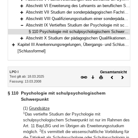
Bereich erweitern
Abschnitt VI Erweiterung des Lehramts an beruflichen Schulen (§§ 85–89)
Bereich erweitern
Abschnitt VII Studium der sonderpädagogischen Fachrichtungen; Fächerverbindungen des Lehramts für Sonderpädagogik (§§ 90–100)
Bereich erweitern
Abschnitt VIII Qualifizierungsstudium einer sonderpädagogischen Fachrichtung Studium der sonderpädagogischen Qualifikationen (§§ 101 bis 109) (§§ 101–109)
Bereich erweitern
Abschnitt IX Vertieftes Studium der Psychologie mit schulpsychologischem Schwerpunkt (§ 110)
Bereich reduzieren
§ 110 Psychologie mit schulpsychologischem Schwerpunkt
Abschnitt X Studium der pädagogischen Qualifikationen (§§ 111–119)
Bereich erweitern
Kapitel III Anerkennungsregelungen, Übergangs- und Schlussbestimmungen, Besondere Bestimmungen anlässlich der COVID-19-Pandemie (§§ 120–127)
Bereich erweitern
[Schlussformel]
Inhalt
LPO I
Gesamtansicht
Text gilt ab: 18.03.2025
Download
Drucken
Vorheriges
Nächste
Fassung: 13.03.2008
Dokument
Dokume
§ 110
Psychologie mit schulpsychologischem
Schwerpunkt
(1)
Grundsätze
1
Das vertiefte Studium der Psychologie mit
schulpsychologischem Schwerpunkt ist nur im Rahmen des
Art. 11 BayLBG und im Übrigen als Erweiterungsstudium
2
möglich.
Es vermittelt die wissenschaftliche Vorbildung für
die Tätigkeit als Schulpsychologe oder Schulpsychologin in