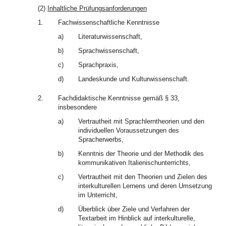
(2)
Inhaltliche Prüfungsanforderungen
1.
Fachwissenschaftliche Kenntnisse
a)
Literaturwissenschaft,
b)
Sprachwissenschaft,
c)
Sprachpraxis,
d)
Landeskunde und Kulturwissenschaft.
2.
Fachdidaktische Kenntnisse gemäß § 33,
insbesondere
a)
Vertrautheit mit Sprachlerntheorien und den
individuellen Voraussetzungen des
Spracherwerbs,
b)
Kenntnis der Theorie und der Methodik des
kommunikativen Italienischunterrichts,
c)
Vertrautheit mit den Theorien und Zielen des
interkulturellen Lernens und deren Umsetzung
im Unterricht,
d)
Überblick über Ziele und Verfahren der
Textarbeit im Hinblick auf interkulturelle,