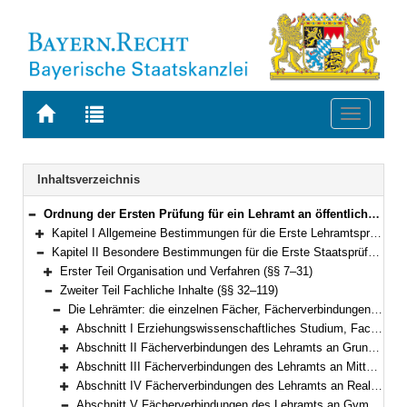
Zur
Zur
Toggle
Startseite
Trefferliste
navigati
von
der
BAYERN.RECHT
letzten
Navigation
Inhaltsverzeichnis
Suche
Ordnung der Ersten Prüfung für ein Lehramt an öffentlichen Schulen (Lehramtsprüfungsordnung I – LPO I) Vom 13. März 2008 (GVBl. S. 180) BayRS 2038-3-4-1-1-K (§§ 1–127)
Bereich reduzieren
Kapitel I Allgemeine Bestimmungen für die Erste Lehramtsprüfung (§§ 1–6)
Bereich erweitern
Kapitel II Besondere Bestimmungen für die Erste Staatsprüfung (§§ 7–119)
Bereich reduzieren
Erster Teil Organisation und Verfahren (§§ 7–31)
Bereich erweitern
Zweiter Teil Fachliche Inhalte (§§ 32–119)
Bereich reduzieren
Die Lehrämter: die einzelnen Fächer, Fächerverbindungen, Erweiterungen des Studiums (§§ 32–119)
Bereich reduzieren
Abschnitt I Erziehungswissenschaftliches Studium, Fachdidaktik, Praktika (§§ 32–34)
Bereich erweitern
Abschnitt II Fächerverbindungen des Lehramts an Grundschulen; Studium der Didaktik der Grundschule (§§ 35–36)
Bereich erweitern
Abschnitt III Fächerverbindungen des Lehramts an Mittelschulen; Studium der Didaktiken einer Fächergruppe der Mittelschule einschließlich der fachwissenschaftlichen Grundlagen (§§ 37–38)
Bereich erweitern
Abschnitt IV Fächerverbindungen des Lehramts an Realschulen; Studium der Unterrichtsfächer für die Lehrämter an Grundschulen, Mittelschulen, Realschulen, beruflichen Schulen und für Sonderpädagogik (§§ 39–58)
Bereich erweitern
Abschnitt V Fächerverbindungen des Lehramts an Gymnasien; vertieftes Studium der Fächer (§§ 59–84)