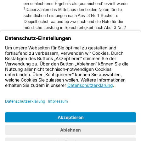
ein schlechteres Ergebnis als „ausreichend“ erzielt wurde.
2
Dabei zählen das Mittel aus den beiden Noten für die
schriftlichen Leistungen nach Abs. 3 Nr. 1 Buchst. c
Doppelbuchst. aa und bb zweifach und die Note für die
mündliche Leistung in Sprechfertigkeit nach Abs. 3 Nr. 2
(ohne Landeskunde/Kulturwissenschaft) einfach (Teiler 3).
(6)
Besondere Bestimmungen für die Erweiterung mit
Italienisch
Es ist der Nachweis gemäß Abs. 1 Nr. 1 zu erbringen.
Bayern.de
BayernPortal
Datenschutz
Impressum
Barrierefreiheit
Hilfe
Kontakt
Kontrastwechsel
Schriftgröße