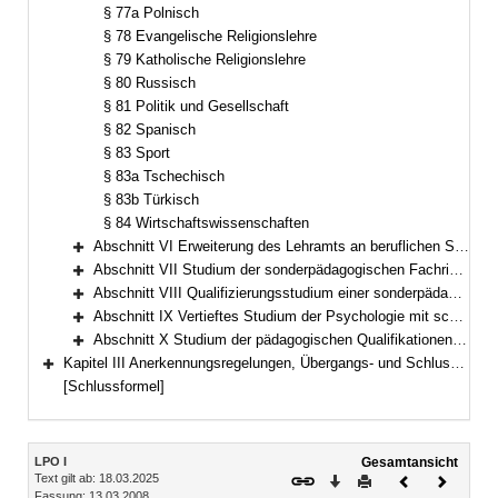
§ 77a Polnisch
§ 78 Evangelische Religionslehre
§ 79 Katholische Religionslehre
§ 80 Russisch
§ 81 Politik und Gesellschaft
§ 82 Spanisch
§ 83 Sport
§ 83a Tschechisch
§ 83b Türkisch
§ 84 Wirtschaftswissenschaften
Abschnitt VI Erweiterung des Lehramts an beruflichen Schulen (§§ 85–89)
Bereich erweitern
Abschnitt VII Studium der sonderpädagogischen Fachrichtungen; Fächerverbindungen des Lehramts für Sonderpädagogik (§§ 90–100)
Bereich erweitern
Abschnitt VIII Qualifizierungsstudium einer sonderpädagogischen Fachrichtung Studium der sonderpädagogischen Qualifikationen (§§ 101 bis 109) (§§ 101–109)
Bereich erweitern
Abschnitt IX Vertieftes Studium der Psychologie mit schulpsychologischem Schwerpunkt (§ 110)
Bereich erweitern
Abschnitt X Studium der pädagogischen Qualifikationen (§§ 111–119)
Bereich erweitern
Kapitel III Anerkennungsregelungen, Übergangs- und Schlussbestimmungen, Besondere Bestimmungen anlässlich der COVID-19-Pandemie (§§ 120–127)
Bereich erweitern
[Schlussformel]
Inhalt
LPO I
Gesamtansicht
Text gilt ab: 18.03.2025
Download
Drucken
Vorheriges
Nächste
Fassung: 13.03.2008
Dokument
Dokume