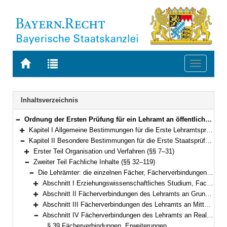
Zur
Zur
Toggle
Startseite
Trefferliste
navigati
von
der
BAYERN.RECHT
letzten
Navigation
Inhaltsverzeichnis
Suche
Ordnung der Ersten Prüfung für ein Lehramt an öffentlichen Schulen (Lehramtsprüfungsordnung I – LPO I) Vom 13. März 2008 (GVBl. S. 180) BayRS 2038-3-4-1-1-K (§§ 1–127)
Bereich reduzieren
Kapitel I Allgemeine Bestimmungen für die Erste Lehramtsprüfung (§§ 1–6)
Bereich erweitern
Kapitel II Besondere Bestimmungen für die Erste Staatsprüfung (§§ 7–119)
Bereich reduzieren
Erster Teil Organisation und Verfahren (§§ 7–31)
Bereich erweitern
Zweiter Teil Fachliche Inhalte (§§ 32–119)
Bereich reduzieren
Die Lehrämter: die einzelnen Fächer, Fächerverbindungen, Erweiterungen des Studiums (§§ 32–119)
Bereich reduzieren
Abschnitt I Erziehungswissenschaftliches Studium, Fachdidaktik, Praktika (§§ 32–34)
Bereich erweitern
Abschnitt II Fächerverbindungen des Lehramts an Grundschulen; Studium der Didaktik der Grundschule (§§ 35–36)
Bereich erweitern
Abschnitt III Fächerverbindungen des Lehramts an Mittelschulen; Studium der Didaktiken einer Fächergruppe der Mittelschule einschließlich der fachwissenschaftlichen Grundlagen (§§ 37–38)
Bereich erweitern
Abschnitt IV Fächerverbindungen des Lehramts an Realschulen; Studium der Unterrichtsfächer für die Lehrämter an Grundschulen, Mittelschulen, Realschulen, beruflichen Schulen und für Sonderpädagogik (§§ 39–58)
Bereich reduzieren
§ 39 Fächerverbindungen, Erweiterungen