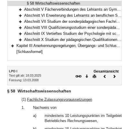
§ 58 Wirtschaftswissenschaften
Abschnitt V Fächerverbindungen des Lehramts an Gymnasien; vertieftes Studium der Fächer (§§ 59–84)
Bereich erweitern
Abschnitt VI Erweiterung des Lehramts an beruflichen Schulen (§§ 85–89)
Bereich erweitern
Abschnitt VII Studium der sonderpädagogischen Fachrichtungen; Fächerverbindungen des Lehramts für Sonderpädagogik (§§ 90–100)
Bereich erweitern
Abschnitt VIII Qualifizierungsstudium einer sonderpädagogischen Fachrichtung Studium der sonderpädagogischen Qualifikationen (§§ 101 bis 109) (§§ 101–109)
Bereich erweitern
Abschnitt IX Vertieftes Studium der Psychologie mit schulpsychologischem Schwerpunkt (§ 110)
Bereich erweitern
Abschnitt X Studium der pädagogischen Qualifikationen (§§ 111–119)
Bereich erweitern
Kapitel III Anerkennungsregelungen, Übergangs- und Schlussbestimmungen, Besondere Bestimmungen anlässlich der COVID-19-Pandemie (§§ 120–127)
Bereich erweitern
[Schlussformel]
Inhalt
LPO I
Gesamtansicht
Text gilt ab: 18.03.2025
Download
Drucken
Vorheriges
Nächste
Fassung: 13.03.2008
Dokument
Dokume
§ 58
Wirtschaftswissenschaften
(1)
Fachliche Zulassungsvoraussetzungen
1.
Nachweis von
a)
mindestens 10 Leistungspunkten im Teilgebiet
Betriebliches Rechnungswesen,
b)
mindestens 15 Leistungspunkten im Teilgebiet