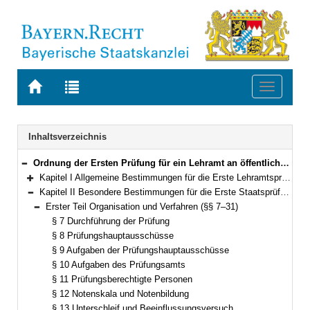
Zur
Zur
Toggle
Startseite
Trefferliste
navigati
von
der
BAYERN.RECHT
letzten
Navigation
Inhaltsverzeichnis
Suche
Ordnung der Ersten Prüfung für ein Lehramt an öffentlichen Schulen (Lehramtsprüfungsordnung I – LPO I) Vom 13. März 2008 (GVBl. S. 180) BayRS 2038-3-4-1-1-K (§§ 1–127)
Bereich reduzieren
Kapitel I Allgemeine Bestimmungen für die Erste Lehramtsprüfung (§§ 1–6)
Bereich erweitern
Kapitel II Besondere Bestimmungen für die Erste Staatsprüfung (§§ 7–119)
Bereich reduzieren
Erster Teil Organisation und Verfahren (§§ 7–31)
Bereich reduzieren
§ 7 Durchführung der Prüfung
§ 8 Prüfungshauptausschüsse
§ 9 Aufgaben der Prüfungshauptausschüsse
§ 10 Aufgaben des Prüfungsamts
§ 11 Prüfungsberechtigte Personen
§ 12 Notenskala und Notenbildung
§ 13 Unterschleif und Beeinflussungsversuch