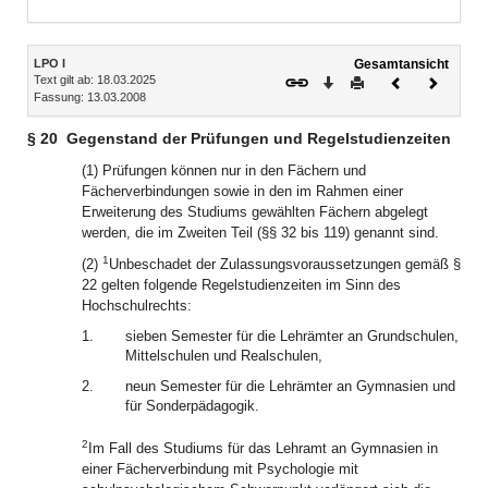
Inhalt
LPO I
Gesamtansicht
Text gilt ab: 18.03.2025
Download
Drucken
Vorheriges
Nächste
Fassung: 13.03.2008
Dokument
Dokume
§ 20
Gegenstand der Prüfungen und Regelstudienzeiten
(1) Prüfungen können nur in den Fächern und
Fächerverbindungen sowie in den im Rahmen einer
Erweiterung des Studiums gewählten Fächern abgelegt
werden, die im Zweiten Teil (§§ 32 bis 119) genannt sind.
1
(2)
Unbeschadet der Zulassungsvoraussetzungen gemäß §
22 gelten folgende Regelstudienzeiten im Sinn des
Hochschulrechts:
1.
sieben Semester für die Lehrämter an Grundschulen,
Mittelschulen und Realschulen,
2.
neun Semester für die Lehrämter an Gymnasien und
für Sonderpädagogik.
2
Im Fall des Studiums für das Lehramt an Gymnasien in
einer Fächerverbindung mit Psychologie mit