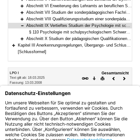
Bereich erweitern
Abschnitt VI Erweiterung des Lehramts an beruflichen Schulen (§§ 85–89)
Bereich erweitern
Abschnitt VII Studium der sonderpädagogischen Fachrichtungen; Fächerverbindungen des Lehramts für Sonderpädagogik (§§ 90–100)
Bereich erweitern
Abschnitt VIII Qualifizierungsstudium einer sonderpädagogischen Fachrichtung Studium der sonderpädagogischen Qualifikationen (§§ 101 bis 109) (§§ 101–109)
Bereich erweitern
Abschnitt IX Vertieftes Studium der Psychologie mit schulpsychologischem Schwerpunkt (§ 110)
Bereich reduzieren
§ 110 Psychologie mit schulpsychologischem Schwerpunkt
Abschnitt X Studium der pädagogischen Qualifikationen (§§ 111–119)
Bereich erweitern
Kapitel III Anerkennungsregelungen, Übergangs- und Schlussbestimmungen, Besondere Bestimmungen anlässlich der COVID-19-Pandemie (§§ 120–127)
Bereich erweitern
[Schlussformel]
Inhalt
LPO I
Gesamtansicht
Text gilt ab: 18.03.2025
Download
Drucken
Vorheriges
Nächste
Fassung: 13.03.2008
Dokument
Dokume
Abschnitt IX Vertieftes Studium der Psychologie mit
schulpsychologischem Schwerpunkt
§ 110 Psychologie mit schulpsychologischem Schwerpunkt
Bayern.de
BayernPortal