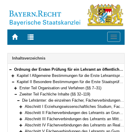
Zur
Zur
Toggle
Startseite
Trefferliste
navigati
von
der
BAYERN.RECHT
letzten
Navigation
Inhaltsverzeichnis
Suche
Ordnung der Ersten Prüfung für ein Lehramt an öffentlichen Schulen (Lehramtsprüfungsordnung I – LPO I) Vom 13. März 2008 (GVBl. S. 180) BayRS 2038-3-4-1-1-K (§§ 1–127)
Bereich reduzieren
Kapitel I Allgemeine Bestimmungen für die Erste Lehramtsprüfung (§§ 1–6)
Bereich erweitern
Kapitel II Besondere Bestimmungen für die Erste Staatsprüfung (§§ 7–119)
Bereich reduzieren
Erster Teil Organisation und Verfahren (§§ 7–31)
Bereich erweitern
Zweiter Teil Fachliche Inhalte (§§ 32–119)
Bereich reduzieren
Die Lehrämter: die einzelnen Fächer, Fächerverbindungen, Erweiterungen des Studiums (§§ 32–119)
Bereich reduzieren
Abschnitt I Erziehungswissenschaftliches Studium, Fachdidaktik, Praktika (§§ 32–34)
Bereich erweitern
Abschnitt II Fächerverbindungen des Lehramts an Grundschulen; Studium der Didaktik der Grundschule (§§ 35–36)
Bereich erweitern
Abschnitt III Fächerverbindungen des Lehramts an Mittelschulen; Studium der Didaktiken einer Fächergruppe der Mittelschule einschließlich der fachwissenschaftlichen Grundlagen (§§ 37–38)
Bereich erweitern
Abschnitt IV Fächerverbindungen des Lehramts an Realschulen; Studium der Unterrichtsfächer für die Lehrämter an Grundschulen, Mittelschulen, Realschulen, beruflichen Schulen und für Sonderpädagogik (§§ 39–58)
Bereich erweitern
Abschnitt V Fächerverbindungen des Lehramts an Gymnasien; vertieftes Studium der Fächer (§§ 59–84)