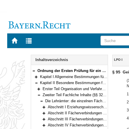
Zur
Zur
Startseite
Trefferliste
von
der
Navigation
BAYERN.RECHT
letzten
Inhalt
Inhaltsverzeichnis
LPO I
Suche
Ordnung der Ersten Prüfung für ein Lehramt an öffentlichen Schulen (Lehramtsprüfungsordnung I – LPO I) Vom 13. März 2008 (GVBl. S. 180) BayRS 2038-3-4-1-1-K (§§ 1–127)
§ 95
Gei
Bereich reduzieren
Kapitel I Allgemeine Bestimmungen für die Erste Lehramtsprüfung (§§ 1–6)
Bereich erweitern
(
Kapitel II Besondere Bestimmungen für die Erste Staatsprüfung (§§ 7–119)
N
Bereich reduzieren
Erster Teil Organisation und Verfahren (§§ 7–31)
Bereich erweitern
1
Zweiter Teil Fachliche Inhalte (§§ 32–119)
Bereich reduzieren
Die Lehrämter: die einzelnen Fächer, Fächerverbindungen, Erweiterungen des Studiums (§§ 32–119)
2
Bereich reduzieren
Abschnitt I Erziehungswissenschaftliches Studium, Fachdidaktik, Praktika (§§ 32–34)
3
Bereich erweitern
Abschnitt II Fächerverbindungen des Lehramts an Grundschulen; Studium der Didaktik der Grundschule (§§ 35–36)
Bereich erweitern
4
Abschnitt III Fächerverbindungen des Lehramts an Mittelschulen; Studium der Didaktiken einer Fächergruppe der Mittelschule einschließlich der fachwissenschaftlichen Grundlagen (§§ 37–38)
Bereich erweitern
Abschnitt IV Fächerverbindungen des Lehramts an Realschulen; Studium der Unterrichtsfächer für die Lehrämter an Grundschulen, Mittelschulen, Realschulen, beruflichen Schulen und für Sonderpädagogik (§§ 39–58)
Bereich erweitern