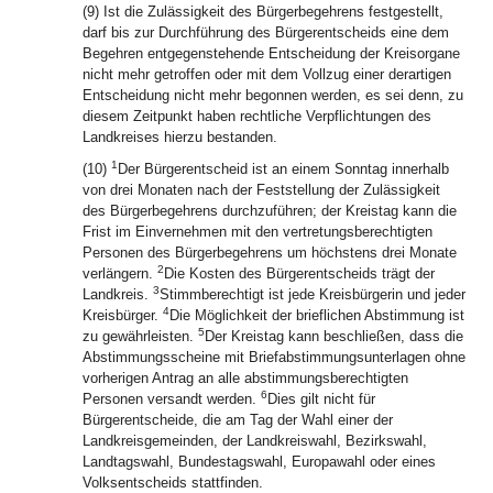
(9) Ist die Zulässigkeit des Bürgerbegehrens festgestellt,
darf bis zur Durchführung des Bürgerentscheids eine dem
Begehren entgegenstehende Entscheidung der Kreisorgane
nicht mehr getroffen oder mit dem Vollzug einer derartigen
Entscheidung nicht mehr begonnen werden, es sei denn, zu
diesem Zeitpunkt haben rechtliche Verpflichtungen des
Landkreises hierzu bestanden.
1
(10)
Der Bürgerentscheid ist an einem Sonntag innerhalb
von drei Monaten nach der Feststellung der Zulässigkeit
des Bürgerbegehrens durchzuführen; der Kreistag kann die
Frist im Einvernehmen mit den vertretungsberechtigten
Personen des Bürgerbegehrens um höchstens drei Monate
2
verlängern.
Die Kosten des Bürgerentscheids trägt der
3
Landkreis.
Stimmberechtigt ist jede Kreisbürgerin und jeder
4
Kreisbürger.
Die Möglichkeit der brieflichen Abstimmung ist
5
zu gewährleisten.
Der Kreistag kann beschließen, dass die
Abstimmungsscheine mit Briefabstimmungsunterlagen ohne
vorherigen Antrag an alle abstimmungsberechtigten
6
Personen versandt werden.
Dies gilt nicht für
Bürgerentscheide, die am Tag der Wahl einer der
Landkreisgemeinden, der Landkreiswahl, Bezirkswahl,
Landtagswahl, Bundestagswahl, Europawahl oder eines
Volksentscheids stattfinden.