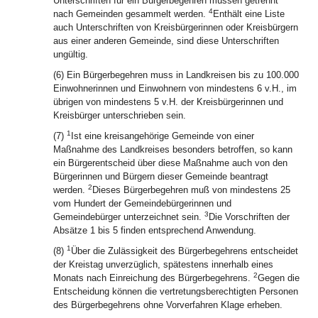
Unterschriften für ein Bürgerbegehren müssen getrennt
4
nach Gemeinden gesammelt werden.
Enthält eine Liste
auch Unterschriften von Kreisbürgerinnen oder Kreisbürgern
aus einer anderen Gemeinde, sind diese Unterschriften
ungültig.
(6) Ein Bürgerbegehren muss in Landkreisen bis zu 100.000
Einwohnerinnen und Einwohnern von mindestens 6 v.H., im
übrigen von mindestens 5 v.H. der Kreisbürgerinnen und
Kreisbürger unterschrieben sein.
1
(7)
Ist eine kreisangehörige Gemeinde von einer
Maßnahme des Landkreises besonders betroffen, so kann
ein Bürgerentscheid über diese Maßnahme auch von den
Bürgerinnen und Bürgern dieser Gemeinde beantragt
2
werden.
Dieses Bürgerbegehren muß von mindestens 25
vom Hundert der Gemeindebürgerinnen und
3
Gemeindebürger unterzeichnet sein.
Die Vorschriften der
Absätze 1 bis 5 finden entsprechend Anwendung.
1
(8)
Über die Zulässigkeit des Bürgerbegehrens entscheidet
der Kreistag unverzüglich, spätestens innerhalb eines
2
Monats nach Einreichung des Bürgerbegehrens.
Gegen die
Entscheidung können die vertretungsberechtigten Personen
des Bürgerbegehrens ohne Vorverfahren Klage erheben.