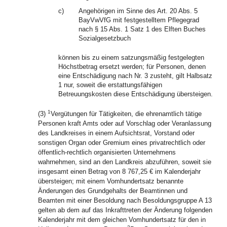
c)
Angehörigen im Sinne des Art. 20 Abs. 5
BayVwVfG mit festgestelltem Pflegegrad
nach § 15 Abs. 1 Satz 1 des Elften Buches
Sozialgesetzbuch
können bis zu einem satzungsmäßig festgelegten
Höchstbetrag ersetzt werden; für Personen, denen
eine Entschädigung nach Nr. 3 zusteht, gilt Halbsatz
1 nur, soweit die erstattungsfähigen
Betreuungskosten diese Entschädigung übersteigen.
1
(3)
Vergütungen für Tätigkeiten, die ehrenamtlich tätige
Personen kraft Amts oder auf Vorschlag oder Veranlassung
des Landkreises in einem Aufsichtsrat, Vorstand oder
sonstigen Organ oder Gremium eines privatrechtlich oder
öffentlich-rechtlich organisierten Unternehmens
wahrnehmen, sind an den Landkreis abzuführen, soweit sie
insgesamt einen Betrag von 8 767,25 € im Kalenderjahr
übersteigen; mit einem Vomhundertsatz benannte
Änderungen des Grundgehalts der Beamtinnen und
Beamten mit einer Besoldung nach Besoldungsgruppe A 13
gelten ab dem auf das Inkrafttreten der Änderung folgenden
Kalenderjahr mit dem gleichen Vomhundertsatz für den in