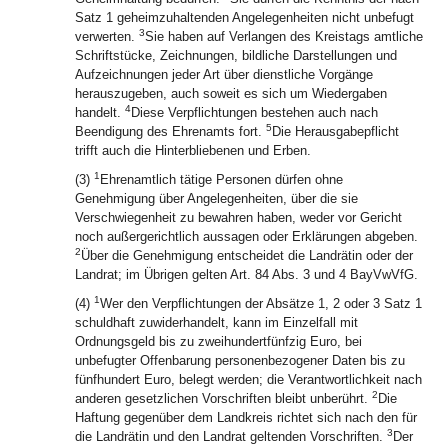
Satz 1 geheimzuhaltenden Angelegenheiten nicht unbefugt
3
verwerten.
Sie haben auf Verlangen des Kreistags amtliche
Schriftstücke, Zeichnungen, bildliche Darstellungen und
Aufzeichnungen jeder Art über dienstliche Vorgänge
herauszugeben, auch soweit es sich um Wiedergaben
4
handelt.
Diese Verpflichtungen bestehen auch nach
5
Beendigung des Ehrenamts fort.
Die Herausgabepflicht
trifft auch die Hinterbliebenen und Erben.
1
(3)
Ehrenamtlich tätige Personen dürfen ohne
Genehmigung über Angelegenheiten, über die sie
Verschwiegenheit zu bewahren haben, weder vor Gericht
noch außergerichtlich aussagen oder Erklärungen abgeben.
2
Über die Genehmigung entscheidet die Landrätin oder der
Landrat; im Übrigen gelten Art. 84 Abs. 3 und 4 BayVwVfG.
1
(4)
Wer den Verpflichtungen der Absätze 1, 2 oder 3 Satz 1
schuldhaft zuwiderhandelt, kann im Einzelfall mit
Ordnungsgeld bis zu zweihundertfünfzig Euro, bei
unbefugter Offenbarung personenbezogener Daten bis zu
fünfhundert Euro, belegt werden; die Verantwortlichkeit nach
2
anderen gesetzlichen Vorschriften bleibt unberührt.
Die
Haftung gegenüber dem Landkreis richtet sich nach den für
3
die Landrätin und den Landrat geltenden Vorschriften.
Der