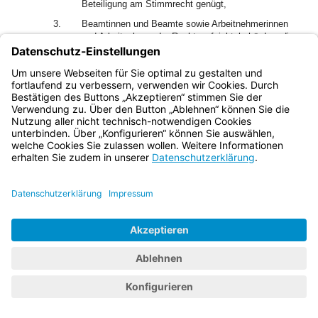
Beteiligung am Stimmrecht genügt,
3.
Beamtinnen und Beamte sowie Arbeitnehmerinnen
und Arbeitnehmer der Rechtsaufsichtsbehörden, die
unmittelbar mit Aufgaben der Rechtsaufsicht befasst
sind,
4.
die Landrätin oder der Landrat des eigenen oder
eines anderen Landkreises,
5.
die Oberbürgermeisterin oder der Oberbürgermeister
einer kreisfreien Gemeinde,
6.
Kreisrätinnen und Kreisräte eines anderen
Landkreises,
7.
ehrenamtliche Gemeinderatsmitglieder einer
kreisfreien Gemeinde.
2
Als Arbeitnehmerin oder Arbeitnehmer im Sinn des Satzes
1 gilt nicht, wer überwiegend körperliche Arbeit verrichtet.
3
Satz 1 ist nicht anzuwenden, wenn die Beamtin oder der
Beamte während der Dauer des Ehrenamts ohne
Dienstbezüge beurlaubt ist, im Rahmen von Altersteilzeit im
Blockmodell vollständig vom Dienst freigestellt ist oder
wenn die Rechte und Pflichten aus dem Dienstverhältnis
wegen der Wahl in eine gesetzgebende Körperschaft ruhen;