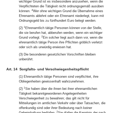
wichtiger Grund ist es insbesondere anzusehen, wenn die
Verpflichteten die Tätigkeit nicht ordnungsgemäß ausüben
4
können.
Wer ohne wichtigen Grund die Übernahme eines
Ehrenamts ablehnt oder ein Ehrenamt niederlegt, kann mit
Ordnungsgeld bis zu fünfhundert Euro belegt werden.
1
(2)
Ehrenamtlich tätige Personen können von der Stelle,
die sie berufen hat, abberufen werden, wenn ein wichtiger
2
Grund vorliegt.
Ein solcher liegt auch dann vor, wenn die
ehrenamtlich tätige Person ihre Pflichten gröblich verletzt
oder sich als unwürdig erwiesen hat.
(3) Die besonderen gesetzlichen Vorschriften bleiben
unberührt.
Art. 14
Sorgfalts- und Verschwiegenheitspflicht
(1) Ehrenamtlich tätige Personen sind verpflichtet, ihre
Obliegenheiten gewissenhaft wahrzunehmen.
1
(2)
Sie haben über die ihnen bei ihrer ehrenamtlichen
Tätigkeit bekanntgewordenen Angelegenheiten
Verschwiegenheit zu bewahren; das gilt nicht für
Mitteilungen im amtlichen Verkehr oder über Tatsachen, die
offenkundig sind oder ihrer Bedeutung nach keiner
2
Geheimhaltung bedürfen.
Sie dürfen die Kenntnis der nach