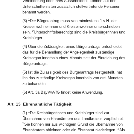
Verhinderung oder ihres Ausscheidens können auf den
Unterschriftenlisten zusätzlich stellvertretende Personen
benannt werden.
1
(3)
Der Bürgerantrag muss von mindestens 1 v.H. der
Kreiseinwohnerinnen und Kreiseinwohner unterschrieben
2
sein.
Unterschriftsberechtigt sind die Kreisbürgerinnen und
Kreisbürger.
(4) Über die Zulässigkeit eines Bürgerantrags entscheidet
das für die Behandlung der Angelegenheit zuständige
Kreisorgan innerhalb eines Monats seit der Einreichung des
Bürgerantrags.
(5) Ist die Zulässigkeit des Bürgerantrags festgestellt, hat
ihn das zuständige Kreisorgan innerhalb von drei Monaten
zu behandeln.
(6) Art. 3a BayVwVfG findet keine Anwendung.
Art. 13
Ehrenamtliche Tätigkeit
1
(1)
Die Kreisbürgerinnen und Kreisbürger sind zur
Übernahme von Ehrenämtern des Landkreises verpflichtet.
2
Sie können nur aus wichtigem Grund die Übernahme von
3
Ehrenämtern ablehnen oder ein Ehrenamt niederlegen.
Als