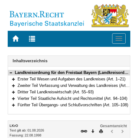
Zur
Zur
Toggle
Startseite
Trefferliste
navigati
von
der
BAYERN.RECHT
letzten
Navigation
Inhaltsverzeichnis
Suche
Landkreisordnung für den Freistaat Bayern (Landkreisordnung – LKrO) in der Fassung der Bekanntmachung vom 22. August 1998 (GVBl. S. 826) BayRS 2020-3-1-I (Art. 1–108)
Bereich reduzieren
Erster Teil Wesen und Aufgaben des Landkreises (Art. 1–21)
Bereich erweitern
Zweiter Teil Verfassung und Verwaltung des Landkreises (Art. 22–54)
Bereich erweitern
Dritter Teil Landkreiswirtschaft (Art. 55–93)
Bereich erweitern
Vierter Teil Staatliche Aufsicht und Rechtsmittel (Art. 94–104)
Bereich erweitern
Fünfter Teil Übergangs- und Schlußvorschriften (Art. 105–108)
Bereich erweitern
Inhalt
LKrO
Gesamtansicht
Text gilt ab: 01.08.2026
Download
Drucken
Vorheriges
Nächste
Fassung: 22.08.1998
Dokument
Dokume