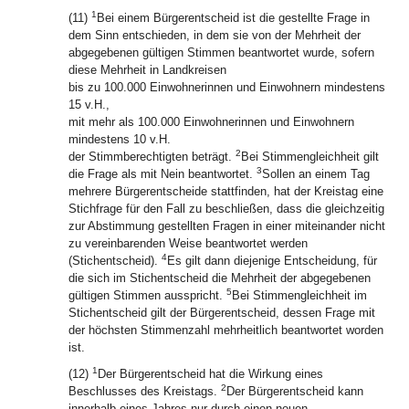
1
(11)
Bei einem Bürgerentscheid ist die gestellte Frage in
dem Sinn entschieden, in dem sie von der Mehrheit der
abgegebenen gültigen Stimmen beantwortet wurde, sofern
diese Mehrheit in Landkreisen
bis zu 100.000 Einwohnerinnen und Einwohnern mindestens
15 v.H.,
mit mehr als 100.000 Einwohnerinnen und Einwohnern
mindestens 10 v.H.
2
der Stimmberechtigten beträgt.
Bei Stimmengleichheit gilt
3
die Frage als mit Nein beantwortet.
Sollen an einem Tag
mehrere Bürgerentscheide stattfinden, hat der Kreistag eine
Stichfrage für den Fall zu beschließen, dass die gleichzeitig
zur Abstimmung gestellten Fragen in einer miteinander nicht
zu vereinbarenden Weise beantwortet werden
4
(Stichentscheid).
Es gilt dann diejenige Entscheidung, für
die sich im Stichentscheid die Mehrheit der abgegebenen
5
gültigen Stimmen ausspricht.
Bei Stimmengleichheit im
Stichentscheid gilt der Bürgerentscheid, dessen Frage mit
der höchsten Stimmenzahl mehrheitlich beantwortet worden
ist.
1
(12)
Der Bürgerentscheid hat die Wirkung eines
2
Beschlusses des Kreistags.
Der Bürgerentscheid kann
innerhalb eines Jahres nur durch einen neuen