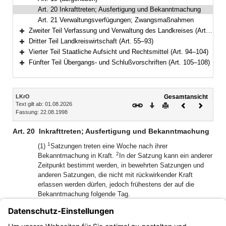
Art. 20 Inkrafttreten; Ausfertigung und Bekanntmachung
Art. 21 Verwaltungsverfügungen; Zwangsmaßnahmen
Zweiter Teil Verfassung und Verwaltung des Landkreises (Art. 22–54)
Bereich erweitern
Dritter Teil Landkreiswirtschaft (Art. 55–93)
Bereich erweitern
Vierter Teil Staatliche Aufsicht und Rechtsmittel (Art. 94–104)
Bereich erweitern
Fünfter Teil Übergangs- und Schlußvorschriften (Art. 105–108)
Bereich erweitern
Inhalt
LKrO
Gesamtansicht
Text gilt ab: 01.08.2026
Download
Drucken
Vorheriges
Nächste
Fassung: 22.08.1998
Dokument
Dokume
Art. 20
Inkrafttreten; Ausfertigung und Bekanntmachung
1
(1)
Satzungen treten eine Woche nach ihrer
2
Bekanntmachung in Kraft.
In der Satzung kann ein anderer
Zeitpunkt bestimmt werden, in bewehrten Satzungen und
anderen Satzungen, die nicht mit rückwirkender Kraft
erlassen werden dürfen, jedoch frühestens der auf die
Bekanntmachung folgende Tag.
(2) Satzungen sind auszufertigen und im Amtsblatt des
Landkreises oder des Landratsamts, sonst im Amtsblatt der