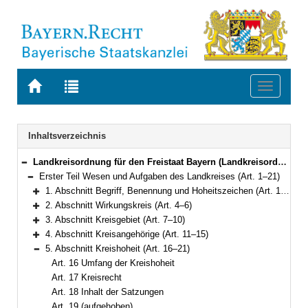
Zur
Zur
Toggle
Startseite
Trefferliste
navigati
von
der
BAYERN.RECHT
letzten
Navigation
Inhaltsverzeichnis
Suche
Landkreisordnung für den Freistaat Bayern (Landkreisordnung – LKrO) in der Fassung der Bekanntmachung vom 22. August 1998 (GVBl. S. 826) BayRS 2020-3-1-I (Art. 1–108)
Bereich reduzieren
Erster Teil Wesen und Aufgaben des Landkreises (Art. 1–21)
Bereich reduzieren
1. Abschnitt Begriff, Benennung und Hoheitszeichen (Art. 1–3)
Bereich erweitern
2. Abschnitt Wirkungskreis (Art. 4–6)
Bereich erweitern
3. Abschnitt Kreisgebiet (Art. 7–10)
Bereich erweitern
4. Abschnitt Kreisangehörige (Art. 11–15)
Bereich erweitern
5. Abschnitt Kreishoheit (Art. 16–21)
Bereich reduzieren
Art. 16 Umfang der Kreishoheit
Art. 17 Kreisrecht
Art. 18 Inhalt der Satzungen
Art. 19 (aufgehoben)