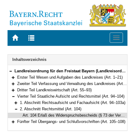
Zur
Zur
Toggle
Startseite
Trefferliste
navigati
von
der
BAYERN.RECHT
letzten
Navigation
Inhaltsverzeichnis
Suche
Landkreisordnung für den Freistaat Bayern (Landkreisordnung – LKrO) in der Fassung der Bekanntmachung vom 22. August 1998 (GVBl. S. 826) BayRS 2020-3-1-I (Art. 1–108)
Bereich reduzieren
Erster Teil Wesen und Aufgaben des Landkreises (Art. 1–21)
Bereich erweitern
Zweiter Teil Verfassung und Verwaltung des Landkreises (Art. 22–54)
Bereich erweitern
Dritter Teil Landkreiswirtschaft (Art. 55–93)
Bereich erweitern
Vierter Teil Staatliche Aufsicht und Rechtsmittel (Art. 94–104)
Bereich reduzieren
1. Abschnitt Rechtsaufsicht und Fachaufsicht (Art. 94–103a)
Bereich erweitern
2. Abschnitt Rechtsmittel (Art. 104)
Bereich reduzieren
Art. 104 Erlaß des Widerspruchsbescheids (§ 73 der Verwaltungsgerichtsordnung – VwGO)
Fünfter Teil Übergangs- und Schlußvorschriften (Art. 105–108)
Bereich erweitern