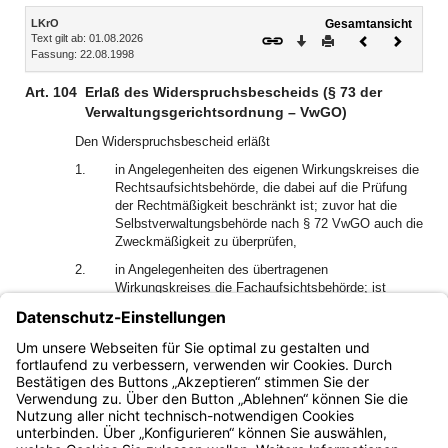
Inhalt
LKrO
Gesamtansicht
Text gilt ab: 01.08.2026
Download
Drucken
Vorheriges
Nächste
Fassung: 22.08.1998
Dokument
Dokume
Art. 104
Erlaß des Widerspruchsbescheids (§ 73 der
Verwaltungsgerichtsordnung – VwGO)
Den Widerspruchsbescheid erläßt
1.
in Angelegenheiten des eigenen Wirkungskreises die
Rechtsaufsichtsbehörde, die dabei auf die Prüfung
der Rechtmäßigkeit beschränkt ist; zuvor hat die
Selbstverwaltungsbehörde nach § 72 VwGO auch die
Zweckmäßigkeit zu überprüfen,
2.
in Angelegenheiten des übertragenen
Wirkungskreises die Fachaufsichtsbehörde; ist
Fachaufsichtsbehörde eine oberste Landesbehörde,
so entscheidet die Behörde, die den Verwaltungsakt
erlassen hat; Art. 95 Abs. 2 Satz 2 findet keine
Anwendung.
Bayern.de