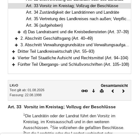
Art. 33 Vorsitz im Kreistag; Vollzug der Beschlüsse
Art. 34 Zuständigkeit der Landrätinnen und Landräte
Art. 35 Vertretung des Landkreises nach außen; Verpflichtungsgeschäfte
Art. 36 (aufgehoben)
d) Das Landratsamt und die Kreisbediensteten (Art. 37–39)
Bereich erweitern
2. Abschnitt Geschäftsgang (Art. 40–49)
Bereich erweitern
3. Abschnitt Verwaltungsgrundsätze und Verwaltungsaufgaben (Art. 50–54)
Bereich erweitern
Dritter Teil Landkreiswirtschaft (Art. 55–93)
Bereich erweitern
Vierter Teil Staatliche Aufsicht und Rechtsmittel (Art. 94–104)
Bereich erweitern
Fünfter Teil Übergangs- und Schlußvorschriften (Art. 105–108)
Bereich erweitern
Inhalt
LKrO
Gesamtansicht
Text gilt ab: 01.08.2026
Download
Drucken
Vorheriges
Nächste
Fassung: 22.08.1998
Dokument
Dokume
Art. 33
Vorsitz im Kreistag; Vollzug der Beschlüsse
1
Die Landrätin oder der Landrat führt den Vorsitz im
Kreistag, im Kreisausschuß und in den weiteren
2
Ausschüssen.
Sie vollziehen die gefaßten Beschlüsse.
3
Ist die Landrätin oder der Landrat verhindert oder
4