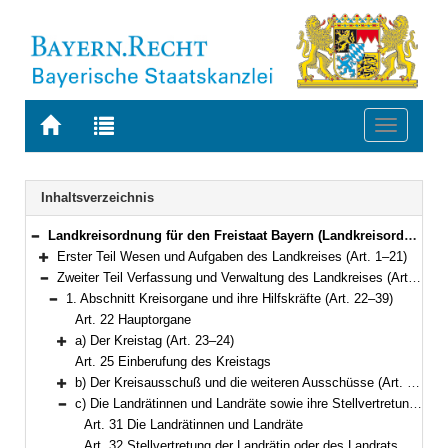
Zur
Zur
Toggle
Startseite
Trefferliste
navigati
von
der
BAYERN.RECHT
letzten
Navigation
Inhaltsverzeichnis
Suche
Landkreisordnung für den Freistaat Bayern (Landkreisordnung – LKrO) in der Fassung der Bekanntmachung vom 22. August 1998 (GVBl. S. 826) BayRS 2020-3-1-I (Art. 1–108)
Bereich reduzieren
Erster Teil Wesen und Aufgaben des Landkreises (Art. 1–21)
Bereich erweitern
Zweiter Teil Verfassung und Verwaltung des Landkreises (Art. 22–54)
Bereich reduzieren
1. Abschnitt Kreisorgane und ihre Hilfskräfte (Art. 22–39)
Bereich reduzieren
Art. 22 Hauptorgane
a) Der Kreistag (Art. 23–24)
Bereich erweitern
Art. 25 Einberufung des Kreistags
b) Der Kreisausschuß und die weiteren Ausschüsse (Art. 26–30)
Bereich erweitern
c) Die Landrätinnen und Landräte sowie ihre Stellvertretung (Art. 31–36)
Bereich reduzieren
Art. 31 Die Landrätinnen und Landräte
Art. 32 Stellvertretung der Landrätin oder des Landrats