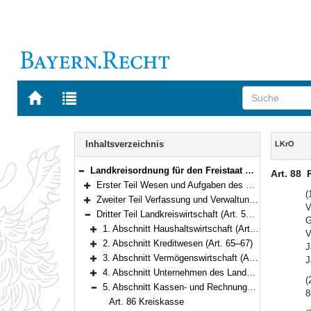
Zur
Zur
Startseite
Trefferliste
von
der
Navigation
BAYERN.RECHT
letzten
Inhalt
Inhaltsverzeichnis
LKrO
Suche
Landkreisordnung für den Freistaat Bayern (Landkreisordnung – LKrO) in der Fassung der Bekanntmachung vom 22. August 1998 (GVBl. S. 826) BayRS 2020-3-1-I (Art. 1–108)
Art. 88
Bereich reduzieren
Erster Teil Wesen und Aufgaben des Landkreises (Art. 1–21)
Bereich erweitern
(
Zweiter Teil Verfassung und Verwaltung des Landkreises (Art. 22–54)
V
Bereich erweitern
Dritter Teil Landkreiswirtschaft (Art. 55–93)
G
Bereich reduzieren
1. Abschnitt Haushaltswirtschaft (Art. 55–64)
V
Bereich erweitern
2. Abschnitt Kreditwesen (Art. 65–67)
J
Bereich erweitern
3. Abschnitt Vermögenswirtschaft (Art. 68–73)
J
Bereich erweitern
4. Abschnitt Unternehmen des Landkreises (Art. 74–85)
(
Bereich erweitern
5. Abschnitt Kassen- und Rechnungswesen (Art. 86–88a)
8
Bereich reduzieren
Art. 86 Kreiskasse