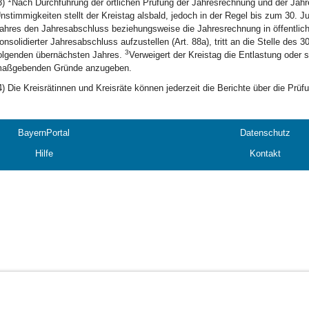
3)
Nach Durchführung der örtlichen Prüfung der Jahresrechnung und der Jahr
nstimmigkeiten stellt der Kreistag alsbald, jedoch in der Regel bis zum 30. 
ahres den Jahresabschluss beziehungsweise die Jahresrechnung in öffentliche
onsolidierter Jahresabschluss aufzustellen (Art. 88a), tritt an die Stelle des
3
olgenden übernächsten Jahres.
Verweigert der Kreistag die Entlastung oder s
aßgebenden Gründe anzugeben.
4) Die Kreisrätinnen und Kreisräte können jederzeit die Berichte über die Prü
BayernPortal
Datenschutz
Hilfe
Kontakt