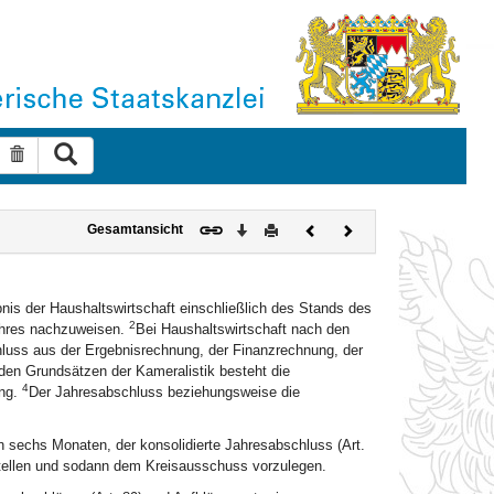
Suche ausführen
Suche zurücksetzen
Download
Drucken
Vorheriges
Nächstes
Gesamtansicht
Dokument
Dokument
is der Haushaltswirtschaft einschließlich des Stands des
2
ahres nachzuweisen.
Bei Haushaltswirtschaft nach den
uss aus der Ergebnisrechnung, der Finanzrechnung, der
den Grundsätzen der Kameralistik besteht die
4
ng.
Der Jahresabschluss beziehungsweise die
n sechs Monaten, der konsolidierte Jahresabschluss (Art.
tellen und sodann dem Kreisausschuss vorzulegen.