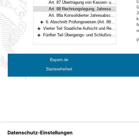
(
Art. 87 Übertragung von Kassen- und Rechnungsgeschäften
U
Art. 88 Rechnungslegung, Jahresabschluss
J
Art. 88a Konsolidierter Jahresabschluss
k
6. Abschnitt Prüfungswesen (Art. 89–93)
f
Bereich erweitern
Vierter Teil Staatliche Aufsicht und Rechtsmittel (Art. 94–104)
m
Bereich erweitern
Fünfter Teil Übergangs- und Schlußvorschriften (Art. 105–108)
Bereich erweitern
(
Bayern.de
Barrierefreiheit