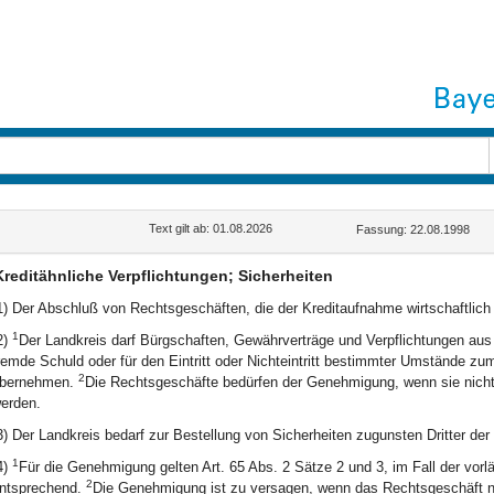
Text gilt ab: 01.08.2026
Fassung: 22.08.1998
Kreditähnliche Verpflichtungen; Sicherheiten
1) Der Abschluß von Rechtsgeschäften, die der Kreditaufnahme wirtschaftli
1
2)
Der Landkreis darf Bürgschaften, Gewährverträge und Verpflichtungen aus
remde Schuld oder für den Eintritt oder Nichteintritt bestimmter Umstände z
2
bernehmen.
Die Rechtsgeschäfte bedürfen der Genehmigung, wenn sie nich
erden.
3) Der Landkreis bedarf zur Bestellung von Sicherheiten zugunsten Dritter d
1
4)
Für die Genehmigung gelten Art. 65 Abs. 2 Sätze 2 und 3, im Fall der vorl
2
ntsprechend.
Die Genehmigung ist zu versagen, wenn das Rechtsgeschäft ni