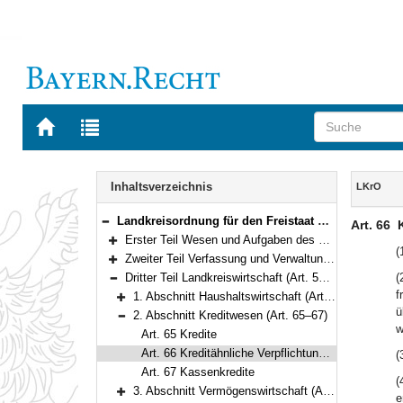
Zur
Zur
Startseite
Trefferliste
von
der
Navigation
BAYERN.RECHT
letzten
Inhalt
Inhaltsverzeichnis
LKrO
Suche
Landkreisordnung für den Freistaat Bayern (Landkreisordnung – LKrO) in der Fassung der Bekanntmachung vom 22. August 1998 (GVBl. S. 826) BayRS 2020-3-1-I (Art. 1–108)
Art. 66
Bereich reduzieren
Erster Teil Wesen und Aufgaben des Landkreises (Art. 1–21)
Bereich erweitern
(
Zweiter Teil Verfassung und Verwaltung des Landkreises (Art. 22–54)
Bereich erweitern
Dritter Teil Landkreiswirtschaft (Art. 55–93)
(
Bereich reduzieren
f
1. Abschnitt Haushaltswirtschaft (Art. 55–64)
Bereich erweitern
ü
2. Abschnitt Kreditwesen (Art. 65–67)
Bereich reduzieren
w
Art. 65 Kredite
Art. 66 Kreditähnliche Verpflichtungen; Sicherheiten
(
Art. 67 Kassenkredite
(
3. Abschnitt Vermögenswirtschaft (Art. 68–73)
e
Bereich erweitern