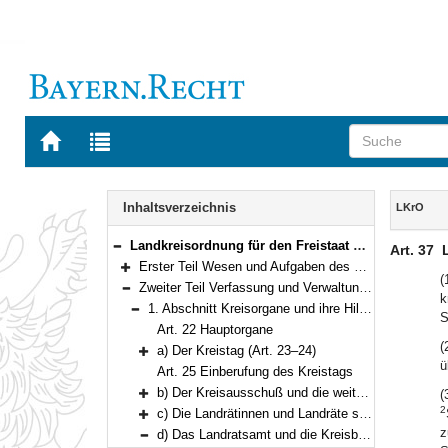
Zur
Zur
Startseite
Trefferliste
von
der
Navigation
BAYERN.RECHT
letzten
Inhalt
Inhaltsverzeichnis
LKrO
Suche
Landkreisordnung für den Freistaat Bayern (Landkreisordnung – LKrO) in der Fassung der Bekanntmachung vom 22. August 1998 (GVBl. S. 826) BayRS 2020-3-1-I (Art. 1–108)
Art. 37
Bereich reduzieren
Erster Teil Wesen und Aufgaben des Landkreises (Art. 1–21)
Bereich erweitern
(
Zweiter Teil Verfassung und Verwaltung des Landkreises (Art. 22–54)
k
Bereich reduzieren
1. Abschnitt Kreisorgane und ihre Hilfskräfte (Art. 22–39)
S
Bereich reduzieren
Art. 22 Hauptorgane
(
a) Der Kreistag (Art. 23–24)
Bereich erweitern
ü
Art. 25 Einberufung des Kreistags
b) Der Kreisausschuß und die weiteren Ausschüsse (Art. 26–30)
(
Bereich erweitern
2
c) Die Landrätinnen und Landräte sowie ihre Stellvertretung (Art. 31–36)
Bereich erweitern
z
d) Das Landratsamt und die Kreisbediensteten (Art. 37–39)
Bereich reduzieren