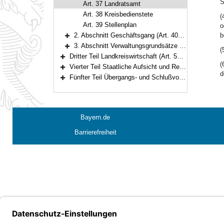
S
Art. 37 Landratsamt
Art. 38 Kreisbedienstete
(
Art. 39 Stellenplan
o
2. Abschnitt Geschäftsgang (Art. 40–49)
b
Bereich erweitern
3. Abschnitt Verwaltungsgrundsätze und Verwaltungsaufgaben (Art. 50–54)
(
Bereich erweitern
Dritter Teil Landkreiswirtschaft (Art. 55–93)
Bereich erweitern
(
Vierter Teil Staatliche Aufsicht und Rechtsmittel (Art. 94–104)
Bereich erweitern
d
Fünfter Teil Übergangs- und Schlußvorschriften (Art. 105–108)
Bereich erweitern
Bayern.de
Barrierefreiheit