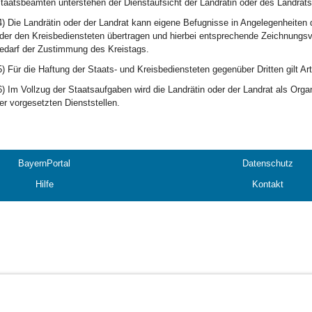
taatsbeamten unterstehen der Dienstaufsicht der Landrätin oder des Landrats
4) Die Landrätin oder der Landrat kann eigene Befugnisse in Angelegenheiten 
der den Kreisbediensteten übertragen und hierbei entsprechende Zeichnungsv
edarf der Zustimmung des Kreistags.
5) Für die Haftung der Staats- und Kreisbediensteten gegenüber Dritten gilt Ar
6) Im Vollzug der Staatsaufgaben wird die Landrätin oder der Landrat als Orga
er vorgesetzten Dienststellen.
BayernPortal
Datenschutz
Hilfe
Kontakt