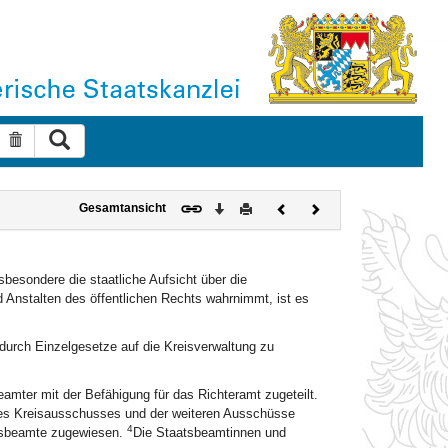
Suche ausführen
Suche zurücksetzen
Download
Drucken
Vorheriges
Nächstes
Gesamtansicht
Dokument
Dokument
sbesondere die staatliche Aufsicht über die
 Anstalten des öffentlichen Rechts wahrnimmt, ist es
 durch Einzelgesetze auf die Kreisverwaltung zu
mter mit der Befähigung für das Richteramt zugeteilt.
 des Kreisausschusses und der weiteren Ausschüsse
4
tsbeamte zugewiesen.
Die Staatsbeamtinnen und