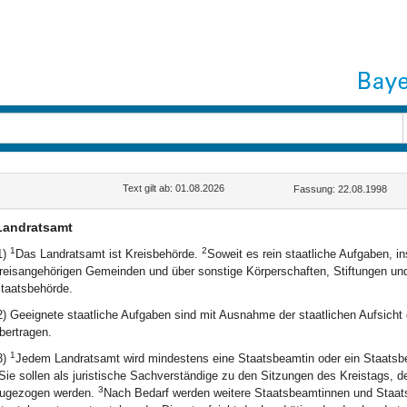
Text gilt ab: 01.08.2026
Fassung: 22.08.1998
Landratsamt
1
2
1)
Das Landratsamt ist Kreisbehörde.
Soweit es rein staatliche Aufgaben, in
reisangehörigen Gemeinden und über sonstige Körperschaften, Stiftungen und
taatsbehörde.
2) Geeignete staatliche Aufgaben sind mit Ausnahme der staatlichen Aufsicht
bertragen.
1
3)
Jedem Landratsamt wird mindestens eine Staatsbeamtin oder ein Staatsbea
Sie sollen als juristische Sachverständige zu den Sitzungen des Kreistags,
3
ugezogen werden.
Nach Bedarf werden weitere Staatsbeamtinnen und Staa