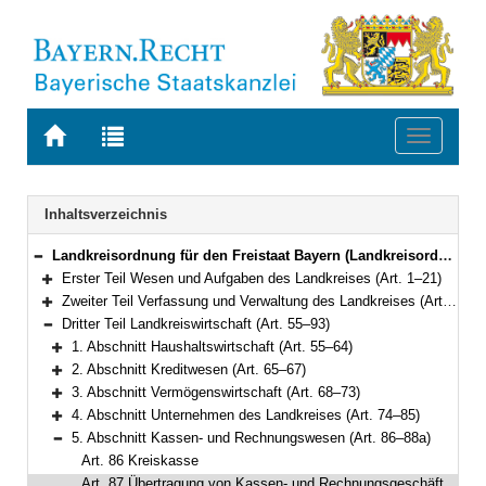
Zur
Zur
Toggle
Startseite
Trefferliste
navigati
von
der
BAYERN.RECHT
letzten
Navigation
Inhaltsverzeichnis
Suche
Landkreisordnung für den Freistaat Bayern (Landkreisordnung – LKrO) in der Fassung der Bekanntmachung vom 22. August 1998 (GVBl. S. 826) BayRS 2020-3-1-I (Art. 1–108)
Bereich reduzieren
Erster Teil Wesen und Aufgaben des Landkreises (Art. 1–21)
Bereich erweitern
Zweiter Teil Verfassung und Verwaltung des Landkreises (Art. 22–54)
Bereich erweitern
Dritter Teil Landkreiswirtschaft (Art. 55–93)
Bereich reduzieren
1. Abschnitt Haushaltswirtschaft (Art. 55–64)
Bereich erweitern
2. Abschnitt Kreditwesen (Art. 65–67)
Bereich erweitern
3. Abschnitt Vermögenswirtschaft (Art. 68–73)
Bereich erweitern
4. Abschnitt Unternehmen des Landkreises (Art. 74–85)
Bereich erweitern
5. Abschnitt Kassen- und Rechnungswesen (Art. 86–88a)
Bereich reduzieren
Art. 86 Kreiskasse
Art. 87 Übertragung von Kassen- und Rechnungsgeschäften