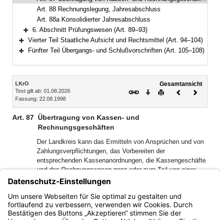
Art. 88 Rechnungslegung, Jahresabschluss
Art. 88a Konsolidierter Jahresabschluss
6. Abschnitt Prüfungswesen (Art. 89–93)
Bereich erweitern
Vierter Teil Staatliche Aufsicht und Rechtsmittel (Art. 94–104)
Bereich erweitern
Fünfter Teil Übergangs- und Schlußvorschriften (Art. 105–108)
Bereich erweitern
Inhalt
LKrO
Gesamtansicht
Text gilt ab: 01.08.2026
Download
Drucken
Vorheriges
Nächste
Fassung: 22.08.1998
Dokument
Dokume
Art. 87
Übertragung von Kassen- und
Rechnungsgeschäften
Der Landkreis kann das Ermitteln von Ansprüchen und von
Zahlungsverpflichtungen, das Vorbereiten der
entsprechenden Kassenanordnungen, die Kassengeschäfte
und das Rechnungswesen ganz oder zum Teil von einer
Stelle außerhalb der Landkreisverwaltung besorgen lassen,
wenn die ordnungsgemäße und sichere Erledigung und die
Prüfung nach den für den Landkreis geltenden Vorschriften
gewährleistet sind.