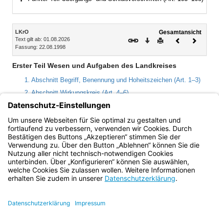
Bereich erweitern
Inhalt
LKrO
Gesamtansicht
Text gilt ab: 01.08.2026
Download
Drucken
Vorheriges
Nächste
Fassung: 22.08.1998
Dokument
Dokume
Erster Teil Wesen und Aufgaben des Landkreises
1. Abschnitt Begriff, Benennung und Hoheitszeichen (Art. 1–3)
2. Abschnitt Wirkungskreis (Art. 4–6)
3. Abschnitt Kreisgebiet (Art. 7–10)
4. Abschnitt Kreisangehörige (Art. 11–15)
5. Abschnitt Kreishoheit (Art. 16–21)
Bayern.de
BayernPortal
Datenschutz
Impressum
Barrierefreiheit