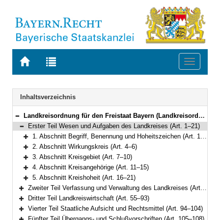
Zur
Zur
Toggle
Startseite
Trefferliste
navigati
von
der
BAYERN.RECHT
letzten
Navigation
Inhaltsverzeichnis
Suche
Landkreisordnung für den Freistaat Bayern (Landkreisordnung – LKrO) in der Fassung der Bekanntmachung vom 22. August 1998 (GVBl. S. 826) BayRS 2020-3-1-I (Art. 1–108)
Bereich reduzieren
Erster Teil Wesen und Aufgaben des Landkreises (Art. 1–21)
Bereich reduzieren
1. Abschnitt Begriff, Benennung und Hoheitszeichen (Art. 1–3)
Bereich erweitern
2. Abschnitt Wirkungskreis (Art. 4–6)
Bereich erweitern
3. Abschnitt Kreisgebiet (Art. 7–10)
Bereich erweitern
4. Abschnitt Kreisangehörige (Art. 11–15)
Bereich erweitern
5. Abschnitt Kreishoheit (Art. 16–21)
Bereich erweitern
Zweiter Teil Verfassung und Verwaltung des Landkreises (Art. 22–54)
Bereich erweitern
Dritter Teil Landkreiswirtschaft (Art. 55–93)
Bereich erweitern
Vierter Teil Staatliche Aufsicht und Rechtsmittel (Art. 94–104)
Bereich erweitern
Fünfter Teil Übergangs- und Schlußvorschriften (Art. 105–108)