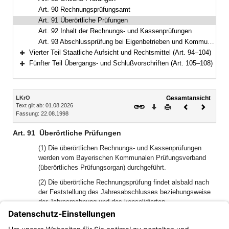
Art. 90 Rechnungsprüfungsamt
Art. 91 Überörtliche Prüfungen
Art. 92 Inhalt der Rechnungs- und Kassenprüfungen
Art. 93 Abschlussprüfung bei Eigenbetrieben und Kommunalunternehmen
Vierter Teil Staatliche Aufsicht und Rechtsmittel (Art. 94–104)
Bereich erweitern
Fünfter Teil Übergangs- und Schlußvorschriften (Art. 105–108)
Bereich erweitern
Inhalt
LKrO
Gesamtansicht
Text gilt ab: 01.08.2026
Download
Drucken
Vorheriges
Nächste
Fassung: 22.08.1998
Dokument
Dokume
Art. 91
Überörtliche Prüfungen
(1) Die überörtlichen Rechnungs- und Kassenprüfungen
werden vom Bayerischen Kommunalen Prüfungsverband
(überörtliches Prüfungsorgan) durchgeführt.
(2) Die überörtliche Rechnungsprüfung findet alsbald nach
der Feststellung des Jahresabschlusses beziehungsweise
der Jahresrechnung und des konsolidierten
Jahresabschlusses sowie der Jahresabschlüsse der
Eigenbetriebe, der Krankenhäuser und der