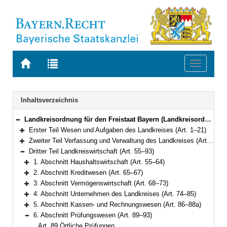
Zur
Zur
Toggle
Startseite
Trefferliste
navigati
von
der
BAYERN.RECHT
letzten
Navigation
Inhaltsverzeichnis
Suche
Landkreisordnung für den Freistaat Bayern (Landkreisordnung – LKrO) in der Fassung der Bekanntmachung vom 22. August 1998 (GVBl. S. 826) BayRS 2020-3-1-I (Art. 1–108)
Bereich reduzieren
Erster Teil Wesen und Aufgaben des Landkreises (Art. 1–21)
Bereich erweitern
Zweiter Teil Verfassung und Verwaltung des Landkreises (Art. 22–54)
Bereich erweitern
Dritter Teil Landkreiswirtschaft (Art. 55–93)
Bereich reduzieren
1. Abschnitt Haushaltswirtschaft (Art. 55–64)
Bereich erweitern
2. Abschnitt Kreditwesen (Art. 65–67)
Bereich erweitern
3. Abschnitt Vermögenswirtschaft (Art. 68–73)
Bereich erweitern
4. Abschnitt Unternehmen des Landkreises (Art. 74–85)
Bereich erweitern
5. Abschnitt Kassen- und Rechnungswesen (Art. 86–88a)
Bereich erweitern
6. Abschnitt Prüfungswesen (Art. 89–93)
Bereich reduzieren
Art. 89 Örtliche Prüfungen