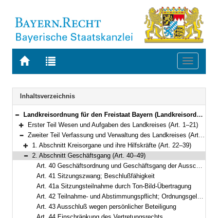
Zur
Zur
Toggle
Startseite
Trefferliste
navigati
von
der
BAYERN.RECHT
letzten
Navigation
Inhaltsverzeichnis
Suche
Landkreisordnung für den Freistaat Bayern (Landkreisordnung – LKrO) in der Fassung der Bekanntmachung vom 22. August 1998 (GVBl. S. 826) BayRS 2020-3-1-I (Art. 1–108)
Bereich reduzieren
Erster Teil Wesen und Aufgaben des Landkreises (Art. 1–21)
Bereich erweitern
Zweiter Teil Verfassung und Verwaltung des Landkreises (Art. 22–54)
Bereich reduzieren
1. Abschnitt Kreisorgane und ihre Hilfskräfte (Art. 22–39)
Bereich erweitern
2. Abschnitt Geschäftsgang (Art. 40–49)
Bereich reduzieren
Art. 40 Geschäftsordnung und Geschäftsgang der Ausschüsse
Art. 41 Sitzungszwang; Beschlußfähigkeit
Art. 41a Sitzungsteilnahme durch Ton-Bild-Übertragung
Art. 42 Teilnahme- und Abstimmungspflicht; Ordnungsgeld gegen Säumige
Art. 43 Ausschluß wegen persönlicher Beteiligung
Art. 44 Einschränkung des Vertretungsrechts