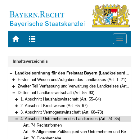
Zur
Zur
Toggle
Startseite
Trefferliste
navigati
von
der
BAYERN.RECHT
letzten
Navigation
Inhaltsverzeichnis
Suche
Landkreisordnung für den Freistaat Bayern (Landkreisordnung – LKrO) in der Fassung der Bekanntmachung vom 22. August 1998 (GVBl. S. 826) BayRS 2020-3-1-I (Art. 1–108)
Bereich reduzieren
Erster Teil Wesen und Aufgaben des Landkreises (Art. 1–21)
Bereich erweitern
Zweiter Teil Verfassung und Verwaltung des Landkreises (Art. 22–54)
Bereich erweitern
Dritter Teil Landkreiswirtschaft (Art. 55–93)
Bereich reduzieren
1. Abschnitt Haushaltswirtschaft (Art. 55–64)
Bereich erweitern
2. Abschnitt Kreditwesen (Art. 65–67)
Bereich erweitern
3. Abschnitt Vermögenswirtschaft (Art. 68–73)
Bereich erweitern
4. Abschnitt Unternehmen des Landkreises (Art. 74–85)
Bereich reduzieren
Art. 74 Rechtsformen
Art. 75 Allgemeine Zulässigkeit von Unternehmen und Beteiligungen
Art. 76 Eigenbetriebe