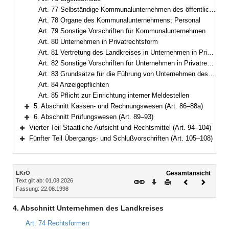
Art. 77 Selbständige Kommunalunternehmen des öffentlichen Rechts
Art. 78 Organe des Kommunalunternehmens; Personal
Art. 79 Sonstige Vorschriften für Kommunalunternehmen
Art. 80 Unternehmen in Privatrechtsform
Art. 81 Vertretung des Landkreises in Unternehmen in Privatrechtsform
Art. 82 Sonstige Vorschriften für Unternehmen in Privatrechtsform
Art. 83 Grundsätze für die Führung von Unternehmen des Landkreises
Art. 84 Anzeigepflichten
Art. 85 Pflicht zur Einrichtung interner Meldestellen
5. Abschnitt Kassen- und Rechnungswesen (Art. 86–88a)
Bereich erweitern
6. Abschnitt Prüfungswesen (Art. 89–93)
Bereich erweitern
Vierter Teil Staatliche Aufsicht und Rechtsmittel (Art. 94–104)
Bereich erweitern
Fünfter Teil Übergangs- und Schlußvorschriften (Art. 105–108)
Bereich erweitern
Inhalt
LKrO
Gesamtansicht
Text gilt ab: 01.08.2026
Download
Drucken
Vorheriges
Nächste
Fassung: 22.08.1998
Dokument
Dokume
4. Abschnitt Unternehmen des Landkreises
Art. 74 Rechtsformen