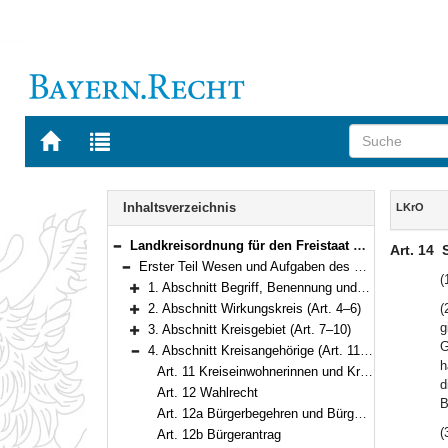
Zur
Zur
Startseite
Trefferliste
von
der
Navigation
BAYERN.RECHT
letzten
Inhalt
Inhaltsverzeichnis
LKrO
Suche
Landkreisordnung für den Freistaat Bayern (Landkreisordnung – LKrO) in der Fassung der Bekanntmachung vom 22. August 1998 (GVBl. S. 826) BayRS 2020-3-1-I (Art. 1–108)
Art. 14
Bereich reduzieren
Erster Teil Wesen und Aufgaben des Landkreises (Art. 1–21)
Bereich reduzieren
(
1. Abschnitt Begriff, Benennung und Hoheitszeichen (Art. 1–3)
Bereich erweitern
2. Abschnitt Wirkungskreis (Art. 4–6)
(
Bereich erweitern
g
3. Abschnitt Kreisgebiet (Art. 7–10)
Bereich erweitern
G
4. Abschnitt Kreisangehörige (Art. 11–15)
Bereich reduzieren
h
Art. 11 Kreiseinwohnerinnen und Kreiseinwohner; Kreisbürgerinnen und Kreisbürger
d
Art. 12 Wahlrecht
B
Art. 12a Bürgerbegehren und Bürgerentscheid
(
Art. 12b Bürgerantrag