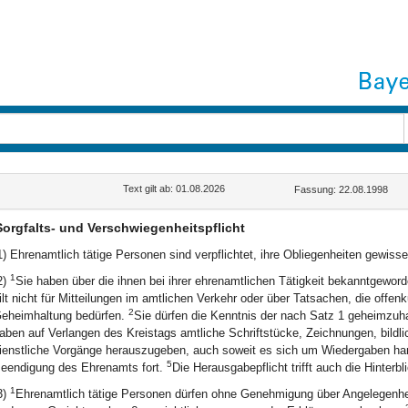
Text gilt ab: 01.08.2026
Fassung: 22.08.1998
Sorgfalts- und Verschwiegenheitspflicht
1) Ehrenamtlich tätige Personen sind verpflichtet, ihre Obliegenheiten gewis
1
2)
Sie haben über die ihnen bei ihrer ehrenamtlichen Tätigkeit bekanntgewo
ilt nicht für Mitteilungen im amtlichen Verkehr oder über Tatsachen, die offen
2
eheimhaltung bedürfen.
Sie dürfen die Kenntnis der nach Satz 1 geheimzuh
aben auf Verlangen des Kreistags amtliche Schriftstücke, Zeichnungen, bildli
ienstliche Vorgänge herauszugeben, auch soweit es sich um Wiedergaben ha
5
eendigung des Ehrenamts fort.
Die Herausgabepflicht trifft auch die Hinterb
1
3)
Ehrenamtlich tätige Personen dürfen ohne Genehmigung über Angelegenhei