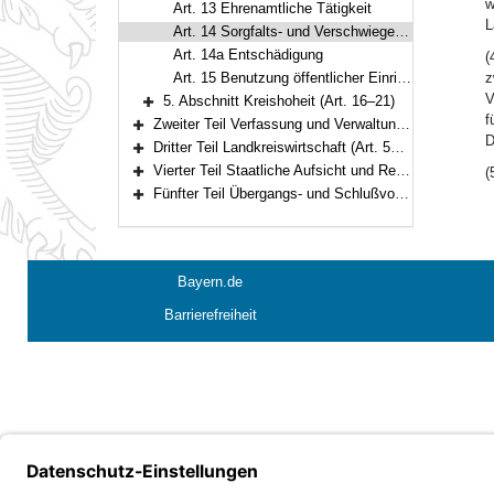
w
Art. 13 Ehrenamtliche Tätigkeit
L
Art. 14 Sorgfalts- und Verschwiegenheitspflicht
Art. 14a Entschädigung
(
Art. 15 Benutzung öffentlicher Einrichtungen; Tragung der Kreislasten
z
V
5. Abschnitt Kreishoheit (Art. 16–21)
Bereich erweitern
f
Zweiter Teil Verfassung und Verwaltung des Landkreises (Art. 22–54)
Bereich erweitern
D
Dritter Teil Landkreiswirtschaft (Art. 55–93)
Bereich erweitern
Vierter Teil Staatliche Aufsicht und Rechtsmittel (Art. 94–104)
(
Bereich erweitern
Fünfter Teil Übergangs- und Schlußvorschriften (Art. 105–108)
Bereich erweitern
Bayern.de
Barrierefreiheit