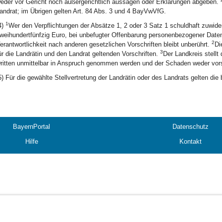
eder vor Gericht noch außergerichtlich aussagen oder Erklärungen abgeben.
andrat; im Übrigen gelten Art. 84 Abs. 3 und 4 BayVwVfG.
1
4)
Wer den Verpflichtungen der Absätze 1, 2 oder 3 Satz 1 schuldhaft zuwider
weihundertfünfzig Euro, bei unbefugter Offenbarung personenbezogener Daten 
2
erantwortlichkeit nach anderen gesetzlichen Vorschriften bleibt unberührt.
Di
3
ür die Landrätin und den Landrat geltenden Vorschriften.
Der Landkreis stellt
ritten unmittelbar in Anspruch genommen werden und der Schaden weder vorsä
5) Für die gewählte Stellvertretung der Landrätin oder des Landrats gelten die
BayernPortal
Datenschutz
Hilfe
Kontakt