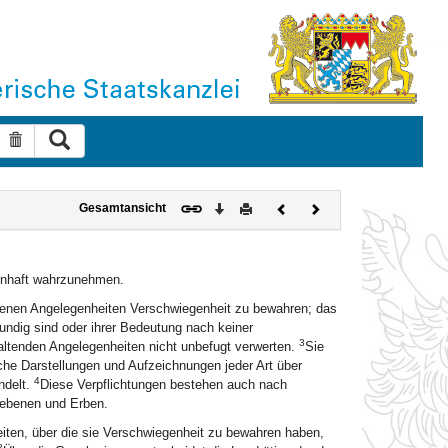
Suche ausführen
Suche zurücksetzen
Download
Drucken
Vorheriges
Nächstes
Gesamtansicht
Dokument
Dokument
senhaft wahrzunehmen.
rdenen Angelegenheiten Verschwiegenheit zu bewahren; das
kundig sind oder ihrer Bedeutung nach keiner
3
altenden Angelegenheiten nicht unbefugt verwerten.
Sie
che Darstellungen und Aufzeichnungen jeder Art über
4
ndelt.
Diese Verpflichtungen bestehen auch nach
liebenen und Erben.
ten, über die sie Verschwiegenheit zu bewahren haben,
2