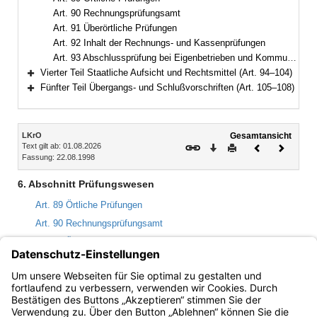
Art. 90 Rechnungsprüfungsamt
Art. 91 Überörtliche Prüfungen
Art. 92 Inhalt der Rechnungs- und Kassenprüfungen
Art. 93 Abschlussprüfung bei Eigenbetrieben und Kommunalunternehmen
Vierter Teil Staatliche Aufsicht und Rechtsmittel (Art. 94–104)
Bereich erweitern
Fünfter Teil Übergangs- und Schlußvorschriften (Art. 105–108)
Bereich erweitern
Inhalt
LKrO
Gesamtansicht
Text gilt ab: 01.08.2026
Download
Drucken
Vorheriges
Nächste
Fassung: 22.08.1998
Dokument
Dokume
6. Abschnitt Prüfungswesen
Art. 89 Örtliche Prüfungen
Art. 90 Rechnungsprüfungsamt
Art. 91 Überörtliche Prüfungen
Art. 92 Inhalt der Rechnungs- und Kassenprüfungen
Art. 93 Abschlussprüfung bei Eigenbetrieben und
Kommunalunternehmen