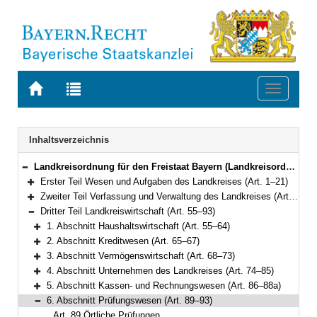
Zur
Zur
Toggle
Startseite
Trefferliste
navigati
von
der
BAYERN.RECHT
letzten
Navigation
Inhaltsverzeichnis
Suche
Landkreisordnung für den Freistaat Bayern (Landkreisordnung – LKrO) in der Fassung der Bekanntmachung vom 22. August 1998 (GVBl. S. 826) BayRS 2020-3-1-I (Art. 1–108)
Bereich reduzieren
Erster Teil Wesen und Aufgaben des Landkreises (Art. 1–21)
Bereich erweitern
Zweiter Teil Verfassung und Verwaltung des Landkreises (Art. 22–54)
Bereich erweitern
Dritter Teil Landkreiswirtschaft (Art. 55–93)
Bereich reduzieren
1. Abschnitt Haushaltswirtschaft (Art. 55–64)
Bereich erweitern
2. Abschnitt Kreditwesen (Art. 65–67)
Bereich erweitern
3. Abschnitt Vermögenswirtschaft (Art. 68–73)
Bereich erweitern
4. Abschnitt Unternehmen des Landkreises (Art. 74–85)
Bereich erweitern
5. Abschnitt Kassen- und Rechnungswesen (Art. 86–88a)
Bereich erweitern
6. Abschnitt Prüfungswesen (Art. 89–93)
Bereich reduzieren
Art. 89 Örtliche Prüfungen