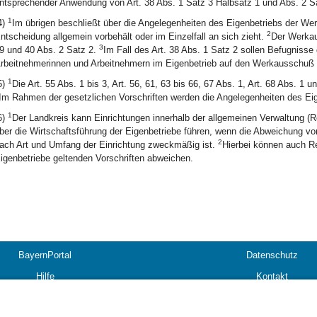
ntsprechender Anwendung von Art. 38 Abs. 1 Satz 3 Halbsatz 1 und Abs. 2 Sa
1
4)
Im übrigen beschließt über die Angelegenheiten des Eigenbetriebs der Wer
2
ntscheidung allgemein vorbehält oder im Einzelfall an sich zieht.
Der Werkau
3
9 und 40 Abs. 2 Satz 2.
Im Fall des Art. 38 Abs. 1 Satz 2 sollen Befugnis
rbeitnehmerinnen und Arbeitnehmern im Eigenbetrieb auf den Werkausschuß 
1
5)
Die Art. 55 Abs. 1 bis 3, Art. 56, 61, 63 bis 66, 67 Abs. 1, Art. 68 Abs. 1 u
Im Rahmen der gesetzlichen Vorschriften werden die Angelegenheiten des Eig
1
6)
Der Landkreis kann Einrichtungen innerhalb der allgemeinen Verwaltung (Re
ber die Wirtschaftsführung der Eigenbetriebe führen, wenn die Abweichung vo
2
ach Art und Umfang der Einrichtung zweckmäßig ist.
Hierbei können auch Re
igenbetriebe geltenden Vorschriften abweichen.
BayernPortal
Datenschutz
Hilfe
Kontakt