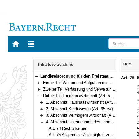
Zur
Zur
Startseite
Trefferliste
von
der
Navigation
BAYERN.RECHT
letzten
Inhalt
Inhaltsverzeichnis
LKrO
Suche
Landkreisordnung für den Freistaat Bayern (Landkreisordnung – LKrO) in der Fassung der Bekanntmachung vom 22. August 1998 (GVBl. S. 826) BayRS 2020-3-1-I (Art. 1–108)
Art. 76
Bereich reduzieren
Erster Teil Wesen und Aufgaben des Landkreises (Art. 1–21)
Bereich erweitern
(
Zweiter Teil Verfassung und Verwaltung des Landkreises (Art. 22–54)
R
Bereich erweitern
Dritter Teil Landkreiswirtschaft (Art. 55–93)
Bereich reduzieren
(
1. Abschnitt Haushaltswirtschaft (Art. 55–64)
Bereich erweitern
2. Abschnitt Kreditwesen (Art. 65–67)
(
Bereich erweitern
3. Abschnitt Vermögenswirtschaft (Art. 68–73)
k
Bereich erweitern
4. Abschnitt Unternehmen des Landkreises (Art. 74–85)
D
Bereich reduzieren
Art. 74 Rechtsformen
A
B
Art. 75 Allgemeine Zulässigkeit von Unternehmen und Beteiligungen