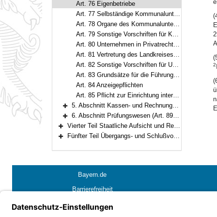
e
Art. 76 Eigenbetriebe
Art. 77 Selbständige Kommunalunternehmen des öffentlichen Rechts
(
Art. 78 Organe des Kommunalunternehmens; Personal
E
Art. 79 Sonstige Vorschriften für Kommunalunternehmen
2
A
Art. 80 Unternehmen in Privatrechtsform
Art. 81 Vertretung des Landkreises in Unternehmen in Privatrechtsform
(
Art. 82 Sonstige Vorschriften für Unternehmen in Privatrechtsform
2
Art. 83 Grundsätze für die Führung von Unternehmen des Landkreises
(
Art. 84 Anzeigepflichten
ü
Art. 85 Pflicht zur Einrichtung interner Meldestellen
n
5. Abschnitt Kassen- und Rechnungswesen (Art. 86–88a)
E
Bereich erweitern
6. Abschnitt Prüfungswesen (Art. 89–93)
Bereich erweitern
Vierter Teil Staatliche Aufsicht und Rechtsmittel (Art. 94–104)
Bereich erweitern
Fünfter Teil Übergangs- und Schlußvorschriften (Art. 105–108)
Bereich erweitern
Bayern.de
Barrierefreiheit