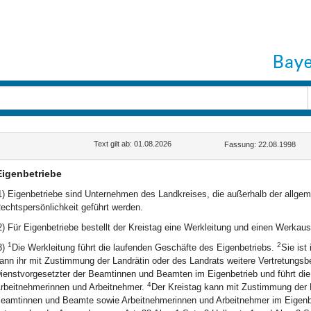
Text gilt ab: 01.08.2026
Fassung: 22.08.1998
Eigenbetriebe
1) Eigenbetriebe sind Unternehmen des Landkreises, die außerhalb der allg
echtspersönlichkeit geführt werden.
2) Für Eigenbetriebe bestellt der Kreistag eine Werkleitung und einen Werkau
1
2
3)
Die Werkleitung führt die laufenden Geschäfte des Eigenbetriebs.
Sie ist
ann ihr mit Zustimmung der Landrätin oder des Landrats weitere Vertretungsb
ienstvorgesetzter der Beamtinnen und Beamten im Eigenbetrieb und führt die D
4
rbeitnehmerinnen und Arbeitnehmer.
Der Kreistag kann mit Zustimmung der L
eamtinnen und Beamte sowie Arbeitnehmerinnen und Arbeitnehmer im Eigenbet