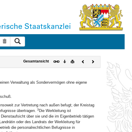
Suche ausführen
Suche zurücksetzen
Download
Drucken
Vorheriges
Nächstes
Gesamtansicht
Dokument
Dokument
emeinen Verwaltung als Sondervermögen ohne eigene
sschuß.
 insoweit zur Vertretung nach außen befugt; der Kreistag
3
efugnisse übertragen.
Die Werkleitung ist
ienstaufsicht über sie und die im Eigenbetrieb tätigen
andrätin oder des Landrats der Werkleitung für
rieb die personalrechtlichen Befugnisse in