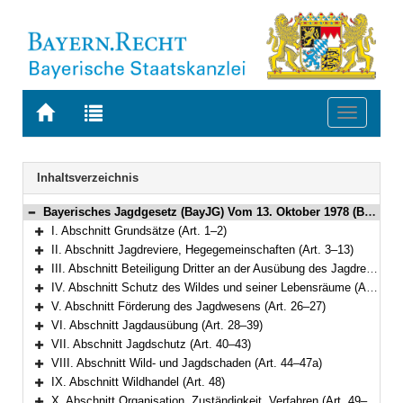
Zur
Zur
Toggle
Startseite
Trefferliste
navigati
von
der
BAYERN.RECHT
letzten
Navigation
Inhaltsverzeichnis
Suche
Bayerisches Jagdgesetz (BayJG) Vom 13. Oktober 1978 (BayRS V S. 595) BayRS 792-1-W (Art. 1–64)
Bereich reduzieren
I. Abschnitt Grundsätze (Art. 1–2)
Bereich erweitern
II. Abschnitt Jagdreviere, Hegegemeinschaften (Art. 3–13)
Bereich erweitern
III. Abschnitt Beteiligung Dritter an der Ausübung des Jagdrechts (Art. 14–20)
Bereich erweitern
IV. Abschnitt Schutz des Wildes und seiner Lebensräume (Art. 21–25)
Bereich erweitern
V. Abschnitt Förderung des Jagdwesens (Art. 26–27)
Bereich erweitern
VI. Abschnitt Jagdausübung (Art. 28–39)
Bereich erweitern
VII. Abschnitt Jagdschutz (Art. 40–43)
Bereich erweitern
VIII. Abschnitt Wild- und Jagdschaden (Art. 44–47a)
Bereich erweitern
IX. Abschnitt Wildhandel (Art. 48)
Bereich erweitern
X. Abschnitt Organisation, Zuständigkeit, Verfahren (Art. 49–54)