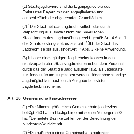
(1) Staatsjagdreviere sind die Eigenjagdreviere des
Freistaates Bayern mit den angegliederten und
ausschließlich der abgetrennten Grundflächen.
1
(2)
Der Staat übt das Jagdrecht selbst oder durch
Verpachtung aus, soweit nicht der Bayerischen
Staatsforsten das Jagdausübungsrecht gemäß Art. 4 Abs. 1
2
des Staatsforstengesetzes zusteht.
Übt der Staat das
Jagdrecht selbst aus, findet Art. 7 Abs. 2 keine Anwendung.
(3) Inhaber eines gültigen Jagdscheins können in den
nichtverpachteten Staatsjagdrevieren neben dem Personal,
durch das der Staat die Jagd ausüben läßt, als Jagdgäste
zur Jagdausübung zugelassen werden; Jäger ohne ständige
Jagdmöglichkeit auch durch Ausgabe befristeter
Jagderlaubnisscheine.
Art. 10
Gemeinschaftsjagdreviere
1
(1)
Die Mindestgröße eines Gemeinschaftsjagdreviers
beträgt 250 ha, im Hochgebirge mit seinen Vorbergen 500
2
ha.
Befriedete Bezirke zählen bei der Berechnung der
Mindestgröße nicht mit.
1
(2)
Die außerhalb eines Gemeinschaftsjagdreviers