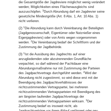
die Gesamtgröße der Jagdreviere möglichst wenig verändert
werden; Möglichkeiten eines Flächenausgleichs sind
3
auszuschöpfen.
Durch Abrundung darf ein Jagdrevier seine
gesetzliche Mindestgröße (Art. 8 Abs. 1, Art. 10 Abs. 1)
nicht verlieren.
1
(2)
Die Abrundung kann durch Vereinbarung der Beteiligten
(Jagdgenossenschaft, Eigentümer oder Nutznießer eines
Eigenjagdreviers) oder von Amts wegen vorgenommen
2
werden.
Die Vereinbarung bedarf der Schriftform und der
Zustimmung der Jagdbehörde.
1
(3)
Ist die Ausübung des Jagdrechts auf einer
anzugliedernden oder abzutrennenden Grundfläche
verpachtet, so darf während der Pachtdauer eine
Abrundungsmaßnahme nur mit Zustimmung der Parteien
2
des Jagdpachtvertrags durchgeführt werden.
Wird der
Abrundung nicht zugestimmt, so wird diese erst mit der
Beendigung des Jagdpachtverhältnisses der
nichtzustimmenden Vertragspartei, bei mehreren
nichtzustimmenden Vertragsparteien mit Beendigung des
am längsten laufenden Jagdpachtvertrags der
3
nichtzustimmenden Vertragsparteien wirksam.
Der
Zustimmung bedarf es insoweit nicht, als
Jagdpachtverträge vor ihrem Ablauf verlängert oder neu