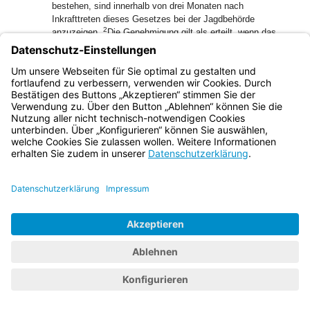
bestehen, sind innerhalb von drei Monaten nach
Inkrafttreten dieses Gesetzes bei der Jagdbehörde
2
anzuzeigen.
Die Genehmigung gilt als erteilt, wenn das
Wildgehege nach anderen gesetzlichen Bestimmungen
genehmigt worden ist oder die Jagdbehörde nicht binnen
drei Monaten nach Eingang der Anzeige die Genehmigung
versagt; mit der Versagung der Genehmigung kann die
Beseitigung des Wildgeheges nach Art. 76 Sätze 1 und 3
3
BayBO angeordnet werden.
Soweit diese Maßnahmen
enteignend wirken, ist den Betroffenen Entschädigung nach
den Vorschriften des Bayerischen Gesetzes über die
entschädigungspflichtige Enteignung zu gewähren.
4
Entschädigungspflichtig ist der Freistaat Bayern.
5
Zuständig für die Festsetzung der Entschädigung ist die
Kreisverwaltungsbehörde.
1
(6)
Die oberste Jagdbehörde wird ermächtigt, durch
Rechtsverordnung im Einvernehmen mit dem
Staatsministerium für Ernährung, Landwirtschaft, Forsten
und Tourismus Vorschriften über die Registrierung und die
Regulierung der Tierbestände in Wildgehegen sowie über die
2
Gestaltung der Gehegeanlagen zu erlassen.
Die
Rechtsverordnung ergeht im Einvernehmen mit dem
Staatsministerium für Umwelt und Verbraucherschutz,