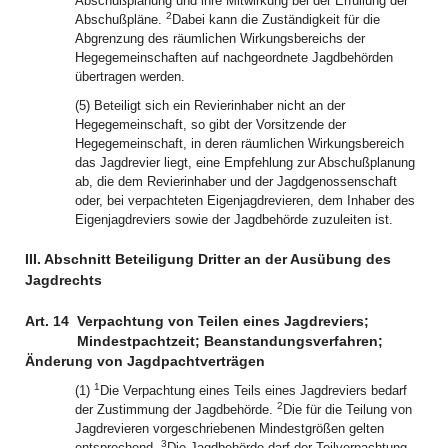
Abschußplanung und ihre Mitwirkung bei der Erfüllung der
2
Abschußpläne.
Dabei kann die Zuständigkeit für die
Abgrenzung des räumlichen Wirkungsbereichs der
Hegegemeinschaften auf nachgeordnete Jagdbehörden
übertragen werden.
(5) Beteiligt sich ein Revierinhaber nicht an der
Hegegemeinschaft, so gibt der Vorsitzende der
Hegegemeinschaft, in deren räumlichen Wirkungsbereich
das Jagdrevier liegt, eine Empfehlung zur Abschußplanung
ab, die dem Revierinhaber und der Jagdgenossenschaft
oder, bei verpachteten Eigenjagdrevieren, dem Inhaber des
Eigenjagdreviers sowie der Jagdbehörde zuzuleiten ist.
III. Abschnitt Beteiligung Dritter an der Ausübung des
Jagdrechts
Art. 14
Verpachtung von Teilen eines Jagdreviers;
Mindestpachtzeit; Beanstandungsverfahren;
Änderung von Jagdpachtverträgen
1
(1)
Die Verpachtung eines Teils eines Jagdreviers bedarf
2
der Zustimmung der Jagdbehörde.
Die für die Teilung von
Jagdrevieren vorgeschriebenen Mindestgrößen gelten
3
entsprechend.
Die Jagdbehörde darf der Teilverpachtung