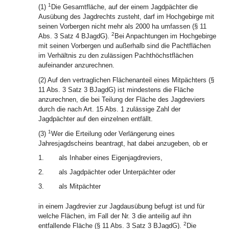
1
(1)
Die Gesamtfläche, auf der einem Jagdpächter die
Ausübung des Jagdrechts zusteht, darf im Hochgebirge mit
seinen Vorbergen nicht mehr als 2000 ha umfassen (§ 11
2
Abs. 3 Satz 4 BJagdG).
Bei Anpachtungen im Hochgebirge
mit seinen Vorbergen und außerhalb sind die Pachtflächen
im Verhältnis zu den zulässigen Pachthöchstflächen
aufeinander anzurechnen.
(2) Auf den vertraglichen Flächenanteil eines Mitpächters (§
11 Abs. 3 Satz 3 BJagdG) ist mindestens die Fläche
anzurechnen, die bei Teilung der Fläche des Jagdreviers
durch die nach Art. 15 Abs. 1 zulässige Zahl der
Jagdpächter auf den einzelnen entfällt.
1
(3)
Wer die Erteilung oder Verlängerung eines
Jahresjagdscheins beantragt, hat dabei anzugeben, ob er
1.
als Inhaber eines Eigenjagdreviers,
2.
als Jagdpächter oder Unterpächter oder
3.
als Mitpächter
in einem Jagdrevier zur Jagdausübung befugt ist und für
welche Flächen, im Fall der Nr. 3 die anteilig auf ihn
2
entfallende Fläche (§ 11 Abs. 3 Satz 3 BJagdG).
Die