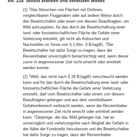
Art. 22a
Schutz kranken und verletzten Wildes
1
(1)
Das Absuchen von Flächen mit Drohnen,
vergleichbaren Fluggeräten oder auf andere Weise durch
den Bewirtschafter oder einen von diesem Beauftragten, um
Wild aufzuspüren, für das durch die Bewirtschaftung einer
land- oder forstwirtschaftlichen Fläche die Gefahr einer
Verletzung entsteht, gilt nicht als Aufsuchen und
2
Nachstellen im Sinne von § 1 Abs. 4 BJagdG.
Der
Bewirtschafter hat dafür Sorge zu tragen, dass der
Revierinhaber unverzüglich benachrichtigt wird, wenn dieser
zuvor in angemessener Zeit nicht erreicht oder ermittelt
werden konnte.
1
(2)
Wild, das nicht nach § 26 BJagdG verscheucht werden
kann und für das durch die Bewirtschaftung einer land- oder
forstwirtschaftlichen Fläche die Gefahr einer Verletzung
entsteht, darf vom Bewirtschafter oder einem von diesem
Beauftragten gefangen und aus dem unmittelbaren
Gefahrenbereich verbracht werden, wenn der Revierinhaber
in angemessener Zeit nicht erreicht oder ermittelt werden
2
kann.
Derjenige, der das Wild gefangen hat, hat es
unverzüglich und verletzungsfrei nach Wegfall der Gefahr in
der Nähe der Fundstelle freizulassen und der Bewirtschafter
hat dafür Sorge zu tragen, dass der Revierinhaber