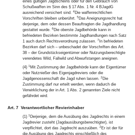
eines gültigen Jagdscheins oder für den Gebrauch von
Schußwaffen im Sinn des § 17 Abs. 1 Nr. 4 BJagdG
4
ausreichend versichert sind.
Die waffenrechtlichen
5
Vorschriften bleiben unberührt.
Das Aneignungsrecht hat
derjenige, dem oder dessen Beauftragten die Jagdhandlung
6
gestattet wurde.
Die oberste Jagdbehörde kann in
befriedeten Bezirken bestimmte Jagdhandlungen nach Satz
7
1 auch durch Rechtsverordnung zulassen.
In befriedeten
Bezirken darf sich – unbeschadet der Vorschriften des Art.
38 – der Grundstückseigentümer oder Nutzungsberechtigte
verendetes Wild, Fallwild und Abwurfstangen aneignen.
1
(4)
Mit Zustimmung der Jagdbehörde kann der Eigentümer
oder Nutznießer des Eigenjagdreviers oder die
2
Jagdgenossenschaft die Jagd ruhen lassen.
Die
Zustimmung darf nur erteilt werden, wenn dadurch die
Verwirklichung der in Art. 1 Abs. 2 genannten Ziele nicht
gefährdet wird.
Art. 7
Verantwortlicher Revierinhaber
1
(1)
Derjenige, dem die Ausübung des Jagdrechts in einem
Jagdrevier zusteht (Jagdausübungsberechtigter), ist
2
verpflichtet, dort das Jagdrecht auszuüben.
Er ist der für
die Ausübung des Jagdrechts einschließlich des