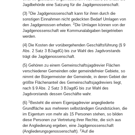
Jagdbehörde eine Satzung für die Jagdgenossenschaft.
1
(3)
Die Jagdgenossenschaft kann für ihren durch die
sonstigen Einnahmen nicht gedeckten Bedarf Umlagen von
2
den Jagdgenossen erheben.
Die Umlagen können von der
Jagdgenossenschaft wie Kommunalabgaben beigetrieben
werden.
(4) Die Kosten der vorübergehenden Geschäftsführung (§ 9
Abs. 2 Satz 3 BJagdG) bis zur Wahl des Jagdvorstands
trägt die Jagdgenossenschaft.
(5) Gehören zu einem Gemeinschaftsjagdrevier Flächen
verschiedener Gemeinden oder gemeindefreier Gebiete, so
nimmt der Bürgermeister der Gemeinde, in deren Gebiet der
größte Flächenanteil des Gemeinschaftsjagdreviers liegt,
nach § 9 Abs. 2 Satz 3 BJagdG bis zur Wahl des
Jagdvorstands dessen Geschäfte wahr.
1
(6)
Besteht die einem Eigenjagdrevier angegliederte
Grundfläche aus mehreren selbständigen Grundstücken, die
im Eigentum von mehr als 15 Personen stehen, so bilden
diese Personen zur Vertretung ihrer Rechte, die sich aus
der Angliederung ergeben, eine Jagdgenossenschaft
2
(Angliederungsgenossenschaft).
Auf die