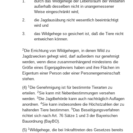
1.
durch das Wildgehege der Lebensraum der Wildarten
außerhalb desselben nicht in unangemessener
Weise eingeschränkt wird,
2.
die Jagdausübung nicht wesentlich beeinträchtigt
wird und
3.
das Wildgehege so gesichert ist, daß die Tiere nicht
entweichen können.
2
Die Errichtung von Wildgehegen, in denen Wild zu
Jagdzwecken gehegt wird, darf außerdem nur genehmigt
werden, wenn diese zusammenhängend mindestens die
Größe eines Eigenjagdreviers haben und ihre Flächen im
Eigentum einer Person oder einer Personengemeinschaft
stehen.
1
(4)
Die Genehmigung ist für bestimmte Tierarten zu
2
erteilen.
Sie kann mit Nebenbestimmungen versehen
3
werden.
Die Jagdbehörde kann auch nachträglich Auflagen
4
anordnen.
Sie kann insbesondere die Höchstzahlen der zu
5
haltenden Tiere bestimmen.
Das Beseitigungsverfahren
richtet sich nach Art. 76 Sätze 1 und 3 der Bayerischen
Bauordnung (BayBO).
1
(5)
Wildgehege, die bei Inkrafttreten des Gesetzes bereits