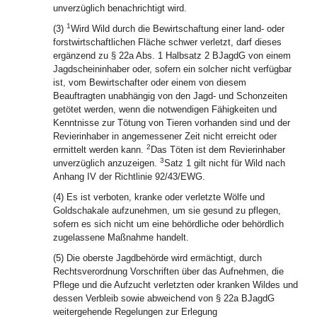
unverzüglich benachrichtigt wird.
1
(3)
Wird Wild durch die Bewirtschaftung einer land- oder
forstwirtschaftlichen Fläche schwer verletzt, darf dieses
ergänzend zu § 22a Abs. 1 Halbsatz 2 BJagdG von einem
Jagdscheininhaber oder, sofern ein solcher nicht verfügbar
ist, vom Bewirtschafter oder einem von diesem
Beauftragten unabhängig von den Jagd- und Schonzeiten
getötet werden, wenn die notwendigen Fähigkeiten und
Kenntnisse zur Tötung von Tieren vorhanden sind und der
Revierinhaber in angemessener Zeit nicht erreicht oder
2
ermittelt werden kann.
Das Töten ist dem Revierinhaber
3
unverzüglich anzuzeigen.
Satz 1 gilt nicht für Wild nach
Anhang IV der Richtlinie 92/43/EWG.
(4) Es ist verboten, kranke oder verletzte Wölfe und
Goldschakale aufzunehmen, um sie gesund zu pflegen,
sofern es sich nicht um eine behördliche oder behördlich
zugelassene Maßnahme handelt.
(5) Die oberste Jagdbehörde wird ermächtigt, durch
Rechtsverordnung Vorschriften über das Aufnehmen, die
Pflege und die Aufzucht verletzten oder kranken Wildes und
dessen Verbleib sowie abweichend von § 22a BJagdG
weitergehende Regelungen zur Erlegung