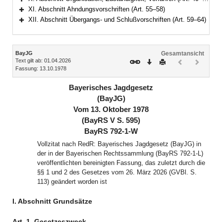
Bereich erweitern
XI. Abschnitt Ahndungsvorschriften (Art. 55–58)
Bereich erweitern
XII. Abschnitt Übergangs- und Schlußvorschriften (Art. 59–64)
Bereich erweitern
Inhalt
BayJG
Gesamtansicht
Text gilt ab: 01.04.2026
Download
Drucken
Vorheriges
Nächste
Fassung: 13.10.1978
Dokument
Dokume
(inaktiv)
(inaktiv)
Bayerisches Jagdgesetz
(BayJG)
Vom 13. Oktober 1978
(BayRS V S. 595)
BayRS 792-1-W
Vollzitat nach RedR: Bayerisches Jagdgesetz (BayJG) in
der in der Bayerischen Rechtssammlung (BayRS 792-1-L)
veröffentlichten bereinigten Fassung, das zuletzt durch die
§§ 1 und 2 des Gesetzes vom 26. März 2026 (GVBl. S.
113) geändert worden ist
I. Abschnitt Grundsätze
Art. 1
Gesetzeszweck