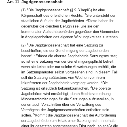
Art. 11
Jagdgenossenschaft
1
(1)
Die Jagdgenossenschaft (§ 9 BJagdG) ist eine
2
Körperschaft des öffentlichen Rechts.
Sie untersteht der
3
staatlichen Aufsicht der Jagdbehörden.
Diese haben ihr
gegenüber die gleichen Befugnisse, wie sie den
kommunalen Aufsichtsbehörden gegenüber den Gemeinden
in Angelegenheiten des eigenen Wirkungskreises zustehen.
1
(2)
Die Jagdgenossenschaft hat eine Satzung zu
beschließen, die der Genehmigung der Jagdbehörden
2
bedarf.
Erlässt die oberste Jagdbehörde Satzungsmuster,
so ist eine Satzung von der Genehmigungspflicht befreit,
wenn sie keine oder nur solche Abweichungen enthält, die
im Satzungsmuster selbst vorgesehen sind; in diesem Fall
soll die Satzung spätestens vier Wochen vor ihrem
3
Inkrafttreten der Jagdbehörde vorgelegt werden.
Die
4
Satzung ist ortsüblich bekanntzumachen.
Die oberste
Jagdbehörde wird ermächtigt, durch Rechtsverordnung
Mindestanforderungen für die Satzungen aufzustellen, in
denen auch Vorschriften über die Verwaltung des
Vermögens der Jagdgenossenschaften enthalten sein
5
sollen.
Kommt die Jagdgenossenschaft der Aufforderung
der Jagdbehörde zum Erlaß einer Satzung nicht innerhalb
einer ihr gesetzten angemessenen Frist nach, so erläßt die