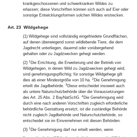
krankgeschossenen und schwerkranken Wildes zu
erlassen; diese Vorschriften können sich auch auf Eier oder
sonstige Entwicklungsformen solchen Wildes erstrecken.
Art. 23
Wildgehege
(1) Wildgehege sind vollständig eingefriedete Grundflächen,
auf denen überwiegend sonst wildlebende Tiere, die dem
Jagdrecht unterliegen, dauernd oder vorübergehend
gehalten oder zu Jagdzwecken gehegt werden.
1
(2)
Die Errichtung, die Erweiterung und der Betrieb von
Wildgehegen, in denen Wild zu Jagdzwecken gehegt wird,
sind genehmigungspflichtig; für sonstige Wildgehege gilt
2
dies ab einer Mindestgröße von 10 ha.
Die Genehmigung
3
erteilt die Jagdbehörde.
Diese entscheidet insoweit auch
als untere Naturschutzbehörde über die Voraussetzungen
4
des Art. 25 Abs. 2 BayNatSchG.
Die Genehmigung wird
durch eine nach anderen Vorschriften zugleich erforderliche
behördliche Gestattung ersetzt; ist die zuständige Behörde
nicht zugleich Jagdbehörde und Naturschutzbehörde, so
entscheidet sie im Einvernehmen mit diesen Behörden.
1
(3)
Die Genehmigung darf nur erteilt werden, wenn