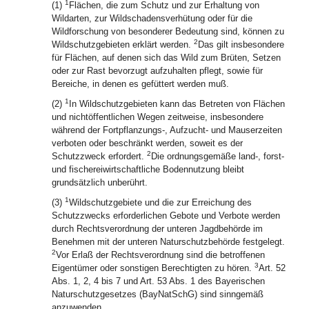
1
(1)
Flächen, die zum Schutz und zur Erhaltung von
Wildarten, zur Wildschadensverhütung oder für die
Wildforschung von besonderer Bedeutung sind, können zu
2
Wildschutzgebieten erklärt werden.
Das gilt insbesondere
für Flächen, auf denen sich das Wild zum Brüten, Setzen
oder zur Rast bevorzugt aufzuhalten pflegt, sowie für
Bereiche, in denen es gefüttert werden muß.
1
(2)
In Wildschutzgebieten kann das Betreten von Flächen
und nichtöffentlichen Wegen zeitweise, insbesondere
während der Fortpflanzungs-, Aufzucht- und Mauserzeiten
verboten oder beschränkt werden, soweit es der
2
Schutzzweck erfordert.
Die ordnungsgemäße land-, forst-
und fischereiwirtschaftliche Bodennutzung bleibt
grundsätzlich unberührt.
1
(3)
Wildschutzgebiete und die zur Erreichung des
Schutzzwecks erforderlichen Gebote und Verbote werden
durch Rechtsverordnung der unteren Jagdbehörde im
Benehmen mit der unteren Naturschutzbehörde festgelegt.
2
Vor Erlaß der Rechtsverordnung sind die betroffenen
3
Eigentümer oder sonstigen Berechtigten zu hören.
Art. 52
Abs. 1, 2, 4 bis 7 und Art. 53 Abs. 1 des Bayerischen
Naturschutzgesetzes (BayNatSchG) sind sinngemäß
anzuwenden.