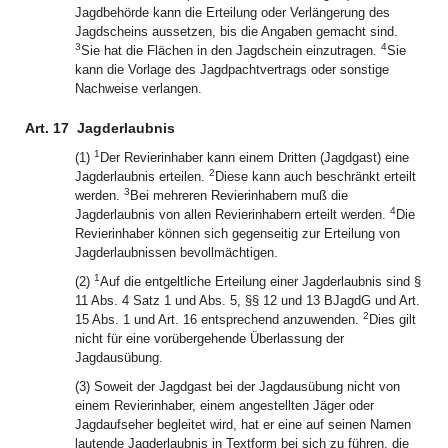
Jagdbehörde kann die Erteilung oder Verlängerung des
Jagdscheins aussetzen, bis die Angaben gemacht sind.
3
4
Sie hat die Flächen in den Jagdschein einzutragen.
Sie
kann die Vorlage des Jagdpachtvertrags oder sonstige
Nachweise verlangen.
Art. 17
Jagderlaubnis
1
(1)
Der Revierinhaber kann einem Dritten (Jagdgast) eine
2
Jagderlaubnis erteilen.
Diese kann auch beschränkt erteilt
3
werden.
Bei mehreren Revierinhabern muß die
4
Jagderlaubnis von allen Revierinhabern erteilt werden.
Die
Revierinhaber können sich gegenseitig zur Erteilung von
Jagderlaubnissen bevollmächtigen.
1
(2)
Auf die entgeltliche Erteilung einer Jagderlaubnis sind §
11 Abs. 4 Satz 1 und Abs. 5, §§ 12 und 13 BJagdG und Art.
2
15 Abs. 1 und Art. 16 entsprechend anzuwenden.
Dies gilt
nicht für eine vorübergehende Überlassung der
Jagdausübung.
(3) Soweit der Jagdgast bei der Jagdausübung nicht von
einem Revierinhaber, einem angestellten Jäger oder
Jagdaufseher begleitet wird, hat er eine auf seinen Namen
lautende Jagderlaubnis in Textform bei sich zu führen, die