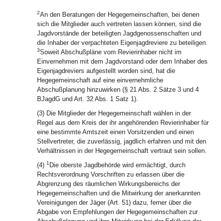
2
An den Beratungen der Hegegemeinschaften, bei denen
sich die Mitglieder auch vertreten lassen können, sind die
Jagdvorstände der beteiligten Jagdgenossenschaften und
die Inhaber der verpachteten Eigenjagdreviere zu beteiligen.
3
Soweit Abschußpläne vom Revierinhaber nicht im
Einvernehmen mit dem Jagdvorstand oder dem Inhaber des
Eigenjagdreviers aufgestellt worden sind, hat die
Hegegemeinschaft auf eine einvernehmliche
Abschußplanung hinzuwirken (§ 21 Abs. 2 Sätze 3 und 4
BJagdG und Art. 32 Abs. 1 Satz 1).
(3) Die Mitglieder der Hegegemeinschaft wählen in der
Regel aus dem Kreis der ihr angehörenden Revierinhaber für
eine bestimmte Amtszeit einen Vorsitzenden und einen
Stellvertreter, die zuverlässig, jagdlich erfahren und mit den
Verhältnissen in der Hegegemeinschaft vertraut sein sollen.
1
(4)
Die oberste Jagdbehörde wird ermächtigt, durch
Rechtsverordnung Vorschriften zu erlassen über die
Abgrenzung des räumlichen Wirkungsbereichs der
Hegegemeinschaften und die Mitwirkung der anerkannten
Vereinigungen der Jäger (Art. 51) dazu, ferner über die
Abgabe von Empfehlungen der Hegegemeinschaften zur