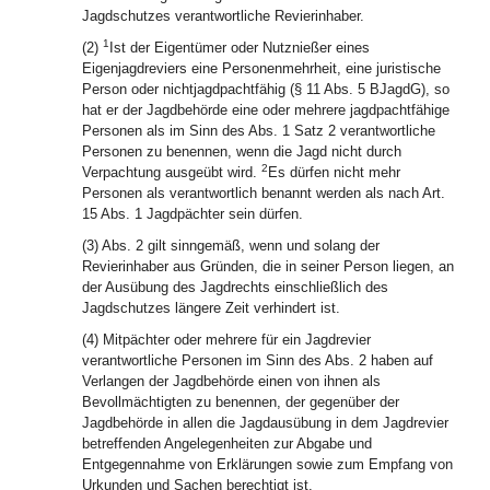
Jagdschutzes verantwortliche Revierinhaber.
1
(2)
Ist der Eigentümer oder Nutznießer eines
Eigenjagdreviers eine Personenmehrheit, eine juristische
Person oder nichtjagdpachtfähig (§ 11 Abs. 5 BJagdG), so
hat er der Jagdbehörde eine oder mehrere jagdpachtfähige
Personen als im Sinn des Abs. 1 Satz 2 verantwortliche
Personen zu benennen, wenn die Jagd nicht durch
2
Verpachtung ausgeübt wird.
Es dürfen nicht mehr
Personen als verantwortlich benannt werden als nach Art.
15 Abs. 1 Jagdpächter sein dürfen.
(3) Abs. 2 gilt sinngemäß, wenn und solang der
Revierinhaber aus Gründen, die in seiner Person liegen, an
der Ausübung des Jagdrechts einschließlich des
Jagdschutzes längere Zeit verhindert ist.
(4) Mitpächter oder mehrere für ein Jagdrevier
verantwortliche Personen im Sinn des Abs. 2 haben auf
Verlangen der Jagdbehörde einen von ihnen als
Bevollmächtigten zu benennen, der gegenüber der
Jagdbehörde in allen die Jagdausübung in dem Jagdrevier
betreffenden Angelegenheiten zur Abgabe und
Entgegennahme von Erklärungen sowie zum Empfang von
Urkunden und Sachen berechtigt ist.