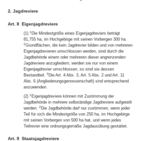
2. Jagdreviere
Art. 8
Eigenjagdreviere
1
(1)
Die Mindestgröße eines Eigenjagdreviers beträgt
81,755 ha, im Hochgebirge mit seinen Vorbergen 300 ha.
2
Grundflächen, die kein Jagdrevier bilden und von mehreren
Eigenjagdrevieren umschlossen werden, sind durch die
Jagdbehörde einem oder mehreren dieser angrenzenden
Jagdreviere anzugliedern; werden sie nur von einem
Eigenjagdrevier umschlossen, so sind sie dessen
3
Bestandteil.
Die Art. 4 Abs. 3, Art. 5 Abs. 2 und Art. 11
Abs. 6 (Angliederungsgenossenschaft) sind entsprechend
anzuwenden.
1
(2)
Eigenjagdreviere können mit Zustimmung der
Jagdbehörde in mehrere selbständige Jagdreviere aufgeteilt
2
werden.
Die Jagdbehörde darf nur zustimmen, wenn jeder
Teil für sich die Mindestgröße von 250 ha, im Hochgebirge
mit seinen Vorbergen von 500 ha hat, und wenn jedes
Teilrevier eine ordnungsgemäße Jagdausübung gestattet.
Art. 9
Staatsjagdreviere