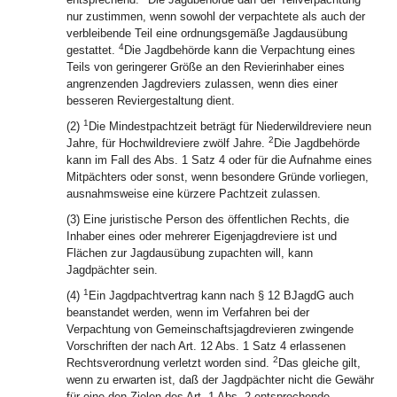
nur zustimmen, wenn sowohl der verpachtete als auch der
verbleibende Teil eine ordnungsgemäße Jagdausübung
4
gestattet.
Die Jagdbehörde kann die Verpachtung eines
Teils von geringerer Größe an den Revierinhaber eines
angrenzenden Jagdreviers zulassen, wenn dies einer
besseren Reviergestaltung dient.
1
(2)
Die Mindestpachtzeit beträgt für Niederwildreviere neun
2
Jahre, für Hochwildreviere zwölf Jahre.
Die Jagdbehörde
kann im Fall des Abs. 1 Satz 4 oder für die Aufnahme eines
Mitpächters oder sonst, wenn besondere Gründe vorliegen,
ausnahmsweise eine kürzere Pachtzeit zulassen.
(3) Eine juristische Person des öffentlichen Rechts, die
Inhaber eines oder mehrerer Eigenjagdreviere ist und
Flächen zur Jagdausübung zupachten will, kann
Jagdpächter sein.
1
(4)
Ein Jagdpachtvertrag kann nach § 12 BJagdG auch
beanstandet werden, wenn im Verfahren bei der
Verpachtung von Gemeinschaftsjagdrevieren zwingende
Vorschriften der nach Art. 12 Abs. 1 Satz 4 erlassenen
2
Rechtsverordnung verletzt worden sind.
Das gleiche gilt,
wenn zu erwarten ist, daß der Jagdpächter nicht die Gewähr
für eine den Zielen des Art. 1 Abs. 2 entsprechende