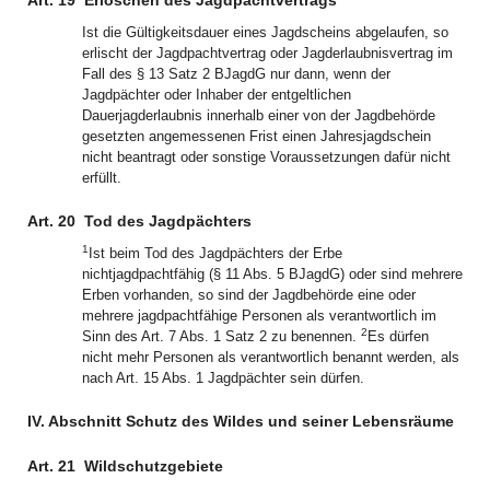
Art. 19
Erlöschen des Jagdpachtvertrags
Ist die Gültigkeitsdauer eines Jagdscheins abgelaufen, so
erlischt der Jagdpachtvertrag oder Jagderlaubnisvertrag im
Fall des § 13 Satz 2 BJagdG nur dann, wenn der
Jagdpächter oder Inhaber der entgeltlichen
Dauerjagderlaubnis innerhalb einer von der Jagdbehörde
gesetzten angemessenen Frist einen Jahresjagdschein
nicht beantragt oder sonstige Voraussetzungen dafür nicht
erfüllt.
Art. 20
Tod des Jagdpächters
1
Ist beim Tod des Jagdpächters der Erbe
nichtjagdpachtfähig (§ 11 Abs. 5 BJagdG) oder sind mehrere
Erben vorhanden, so sind der Jagdbehörde eine oder
mehrere jagdpachtfähige Personen als verantwortlich im
2
Sinn des Art. 7 Abs. 1 Satz 2 zu benennen.
Es dürfen
nicht mehr Personen als verantwortlich benannt werden, als
nach Art. 15 Abs. 1 Jagdpächter sein dürfen.
IV. Abschnitt Schutz des Wildes und seiner Lebensräume
Art. 21
Wildschutzgebiete