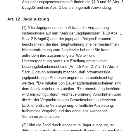
Angliederungsgenossenschaft finden die §§ 9 und 10 Abs. 3
BJagdG und die Abs. 1 bis 5 sinngemäß Anwendung.
Art. 12
Jagdnutzung
1
(1)
Die Jagdgenossenschaft kann die Verpachtung
insbesondere auf den Kreis der Jagdgenossen (§ 10 Abs. 1
Satz 2 BJagdG) oder der jagdpachtfähigen Personen
beschränken, die ihre Hauptwohnung in einer bestimmten
2
Höchstentfernung zum Jagdrevier haben.
Sie kann
außerdem ihre Zustimmung zur Weiter- und
Unterverpachtung sowie zur Erteilung entgeltlicher
Dauerjagderlaubnisscheine (Art. 15 Abs. 2, Art. 17 Abs. 2
Satz 1) davon abhängig machen, daß ortsansässige
jagdpachtfähige Personen angemessen berücksichtigt
3
werden.
Die Inhaber von Dauerjagderlaubnisscheinen sind
4
dem Jagdvorsteher mitzuteilen.
Die oberste Jagdbehörde
wird ermächtigt, durch Rechtsverordnung Vorschriften über
die Art der Verpachtung von Gemeinschaftsjagdrevieren
(z.B. öffentliche Versteigerung, öffentliche Ausbietung,
freihändige Vergabe) und das dabei anzuwendende
Verfahren zu erlassen.
(2) Wird die Jagd durch angestellte Jäger ausgeübt, so
dürfen nicht mehr Personen angestellt werden, als nach Art.