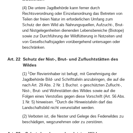
(4) Die untere Jagdbehörde kann ferner durch
Rechtsverordnung oder Einzelanordnung das Betreten von
Teilen der freien Natur im erforderlichen Umfang zum
Schutz der dem Wild als Nahrungsquellen, Aufzucht-, Brut-
und Nistgelegenheiten dienenden Lebensbereiche (Biotope)
sowie zur Durchführung der Wildfütterung in Notzeiten und
von Gesellschaftsjagden vorübergehend untersagen oder
beschränken.
Art. 22
Schutz der Nist-, Brut- und Zufluchtstätten des
Wildes
1
(1)
Der Revierinhaber ist befugt, mit Genehmigung der
Jagdbehörde Bild- und Schrifttafeln anzubringen, die auf die
nach Art. 29 Abs. 2 Nr. 1 Buchst. o geschützten Zuflucht-,
Nist-, Brut- und Wohnstätten des Wildes sowie auf die
Folgen eines Verstoßes gegen diese Vorschrift (Art. 56 Abs.
2
1 Nr. 5) hinweisen.
Durch die Hinweistafeln darf das
Landschaftsbild nicht verunstaltet werden.
(2) Verboten ist, die Nester und Gelege des Federwildes zu
beschädigen, wegzunehmen oder zu zerstören.