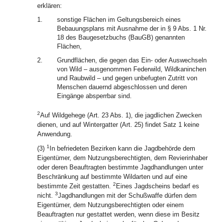
erklären:
1.
sonstige Flächen im Geltungsbereich eines
Bebauungsplans mit Ausnahme der in § 9 Abs. 1 Nr.
18 des Baugesetzbuchs (BauGB) genannten
Flächen,
2.
Grundflächen, die gegen das Ein- oder Auswechseln
von Wild – ausgenommen Federwild, Wildkaninchen
und Raubwild – und gegen unbefugten Zutritt von
Menschen dauernd abgeschlossen und deren
Eingänge absperrbar sind.
2
Auf Wildgehege (Art. 23 Abs. 1), die jagdlichen Zwecken
dienen, und auf Wintergatter (Art. 25) findet Satz 1 keine
Anwendung.
1
(3)
In befriedeten Bezirken kann die Jagdbehörde dem
Eigentümer, dem Nutzungsberechtigten, dem Revierinhaber
oder deren Beauftragten bestimmte Jagdhandlungen unter
Beschränkung auf bestimmte Wildarten und auf eine
2
bestimmte Zeit gestatten.
Eines Jagdscheins bedarf es
3
nicht.
Jagdhandlungen mit der Schußwaffe dürfen dem
Eigentümer, dem Nutzungsberechtigten oder einem
Beauftragten nur gestattet werden, wenn diese im Besitz