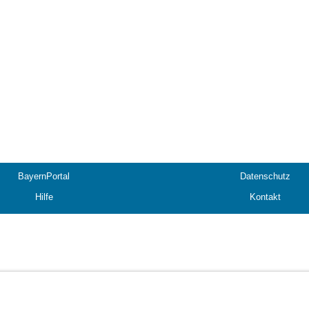
BayernPortal
Datenschutz
Hilfe
Kontakt