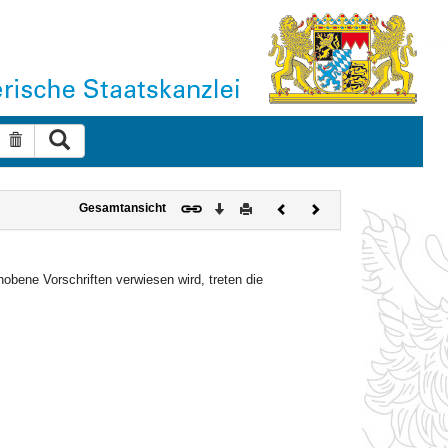
Suche ausführen
Suche zurücksetzen
Download
Drucken
Vorheriges
Nächstes
Gesamtansicht
Dokument
Dokument
bene Vorschriften verwiesen wird, treten die