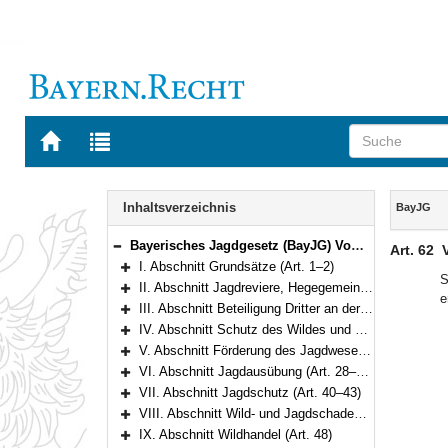
Zur
Zur
Startseite
Trefferliste
von
der
Navigation
BAYERN.RECHT
letzten
Inhalt
Inhaltsverzeichnis
BayJG
Suche
Bayerisches Jagdgesetz (BayJG) Vom 13. Oktober 1978 (BayRS V S. 595) BayRS 792-1-W (Art. 1–64)
Art. 62
Bereich reduzieren
I. Abschnitt Grundsätze (Art. 1–2)
Bereich erweitern
S
II. Abschnitt Jagdreviere, Hegegemeinschaften (Art. 3–13)
e
Bereich erweitern
III. Abschnitt Beteiligung Dritter an der Ausübung des Jagdrechts (Art. 14–20)
Bereich erweitern
IV. Abschnitt Schutz des Wildes und seiner Lebensräume (Art. 21–25)
Bereich erweitern
V. Abschnitt Förderung des Jagdwesens (Art. 26–27)
Bereich erweitern
VI. Abschnitt Jagdausübung (Art. 28–39)
Bereich erweitern
VII. Abschnitt Jagdschutz (Art. 40–43)
Bereich erweitern
VIII. Abschnitt Wild- und Jagdschaden (Art. 44–47a)
Bereich erweitern
IX. Abschnitt Wildhandel (Art. 48)
Bereich erweitern